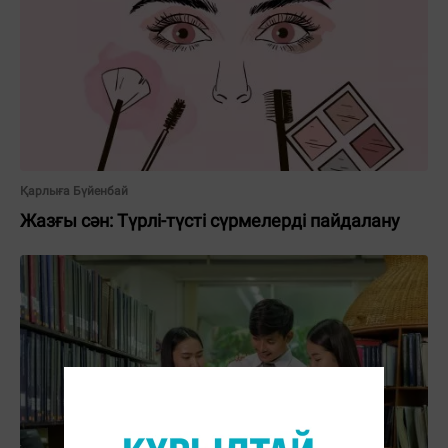
Қарлыға Бүйенбай
Жазғы сән: Түрлі-түсті сүрмелерді пайдалану