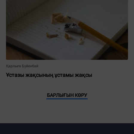
Қарлыға Бүйенбай
Ұстазы жақсының ұстамы жақсы
БАРЛЫҒЫН КӨРУ