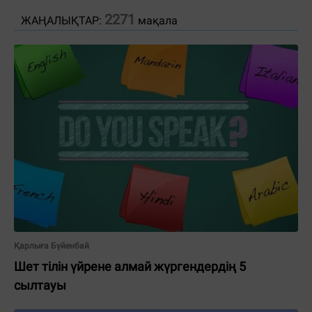
2271
ЖАҢАЛЫҚТАР:
мақала
Қарлыға Бүйенбай
Шет тілін үйрене алмай жүргендердің 5
сылтауы