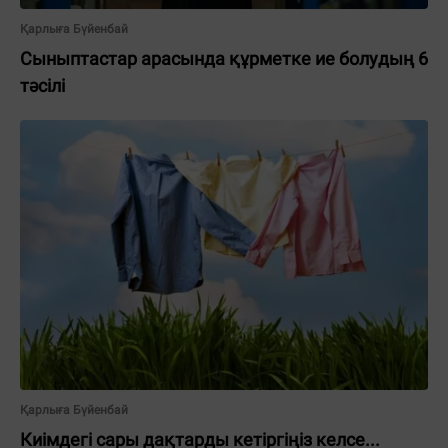
Қарлыға Бүйенбай
Сыныптастар арасында құрметке ие болудың 6
тәсілі
Қарлыға Бүйенбай
Киімдегі сары дақтарды кетіргіңіз келсе...