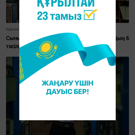
Қарлыға Бүйенбай
Сыныптастар арасында құрметке ие болудың 6
тәсілі – 2