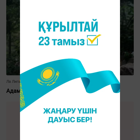
Ла Лига
Адам ішіндегі екі қасқыр