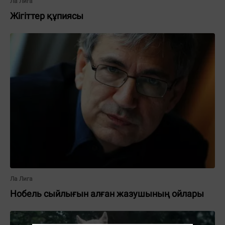
Ла Лига
Жігіттер құпиясы
Ла Лига
Нобель сыйлығын алған жазушының ойлары