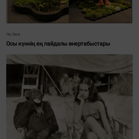
Ла Лига
Осы күннің ең пайдалы өнертабыстары