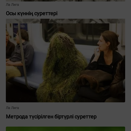
Ла Лига
Осы күннің суреттері
Ла Лига
Метрода түсірілген біртүрлі суреттер