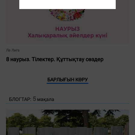
Ла Лига
8 наурыз. Тілектер. Құттықтау сөздер
БАРЛЫҒЫН КӨРУ
5
БЛОГТАР:
мақала