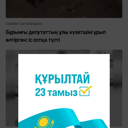
Сымбат Сатыбалдина
Бұрынғы депутаттың ұлы күзетшіні ұрып
өлтірген: іс сотқа түсті