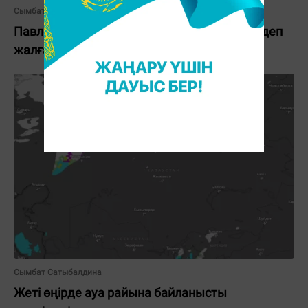
Сымбат Сатыбалдина
Павлодарда жасөспірім “Мені ұрлап кетті” деп
жалған ақпарат берген
Сымбат Сатыбалдина
Жеті өңірде ауа райына байланысты