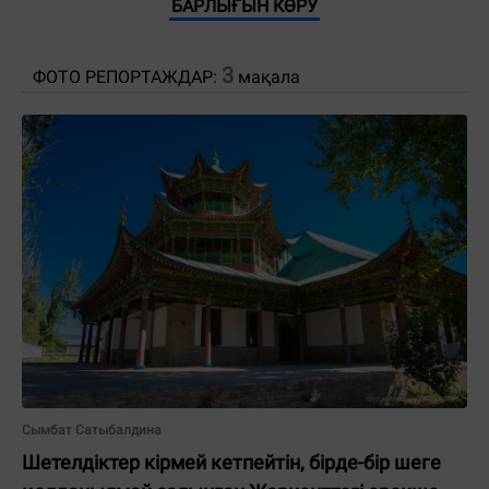
БАРЛЫҒЫН КӨРУ
3
ФОТО РЕПОРТАЖДАР:
мақала
Сымбат Сатыбалдина
Шетелдіктер кірмей кетпейтін, бірде-бір шеге