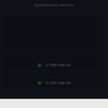
Құпиялылық саясаты
Редакция:
+7 (700) 3 888 104
Жарнама:
+7 (700) 3 888 188
Сайт дизайны -
ПРОСТО КОСМОС!