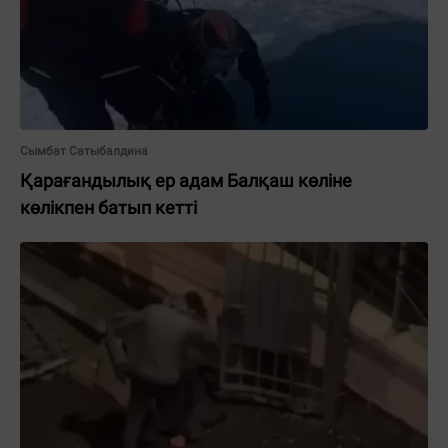
Сымбат Сатыбалдина
Қарағандылық ер адам Балқаш көліне
көлікпен батып кетті