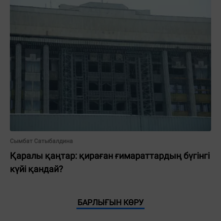
Сымбат Сатыбалдина
Қаралы қаңтар: қираған ғимараттардың бүгінгі
күйі қандай?
БАРЛЫҒЫН КӨРУ