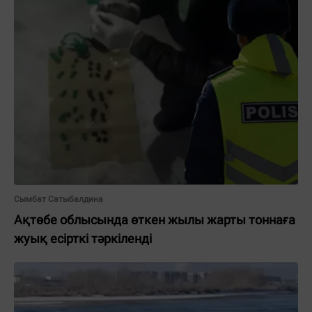
Сымбат Сатыбалдина
Ақтөбе облысында өткен жылы жарты тоннаға
жуық есірткі тәркіленді