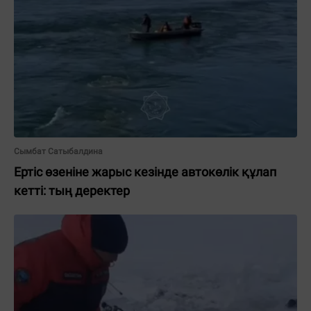
Сымбат Сатыбалдина
Ертіс өзеніне жарыс кезінде автокөлік құлап
кетті: тың деректер