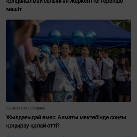
қолданылмай салынған Жаркенттегі ерекше
мешіт
Сымбат Сатыбалдина
Жылдағыдай емес: Алматы мектебінде соңғы
қоңырау қалай өтті?