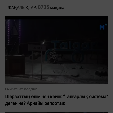
8735
ЖАҢАЛЫҚТАР:
мақала
Сымбат Сатыбалдина
Шерзаттың өлімінен кейін: “Талғарлық система“
деген не? Арнайы репортаж