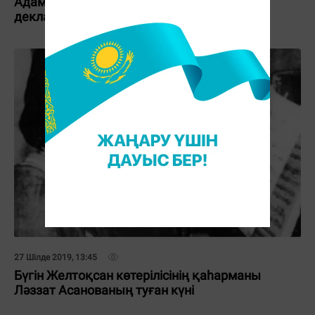
Адам құқықтарының жалпыға бірдей
декларациясы
27 Шілде 2019, 13:45
Бүгін Желтоқсан көтерілісінің қаһарманы
Ләззат Асанованың туған күні