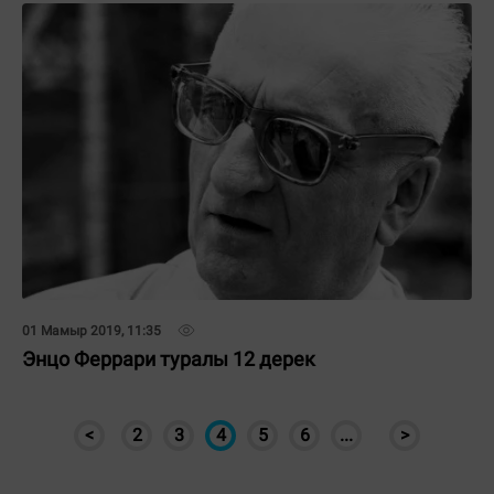
01 Мамыр 2019, 11:35
Энцо Феррари туралы 12 дерек
<
2
3
4
5
6
...
>