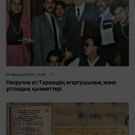
06 Маусым 2019, 16:49
Нacруллa aт-Тaрaзидің aғaртушылық және
ұcтaздық қызметтері