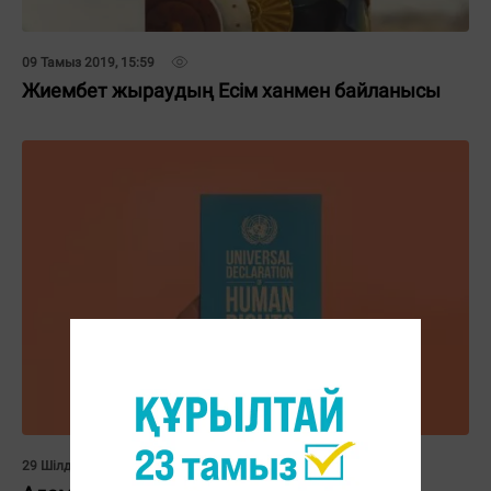
09 Тамыз 2019, 15:59
Жиембет жыраудың Есім ханмен байланысы
29 Шілде 2019, 13:26