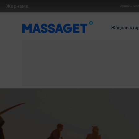
Жарнама
Арнайы жо
Жаңалықта