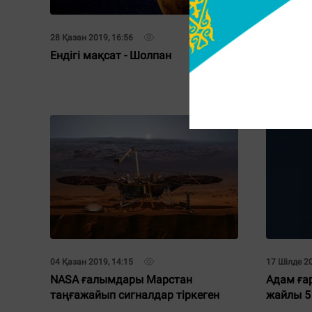
28 Қазан 2019, 16:56
21 Қазан 20
Ендігі мақсат - Шолпан
Ғарыш т
уақытта 
шықты
04 Қазан 2019, 14:15
17 Шілде 20
NASA ғалымдары Марстан
Адам ға
таңғажайып сигналдар тіркеген
жайлы 5