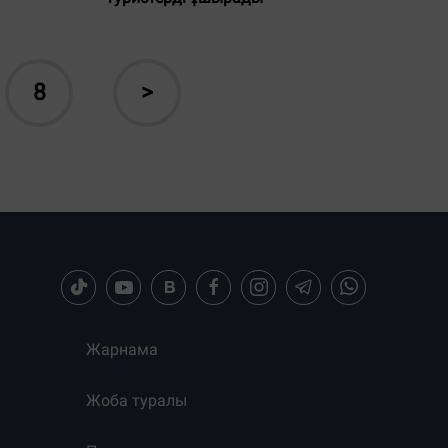
8
>
Жарнама
Жоба туралы