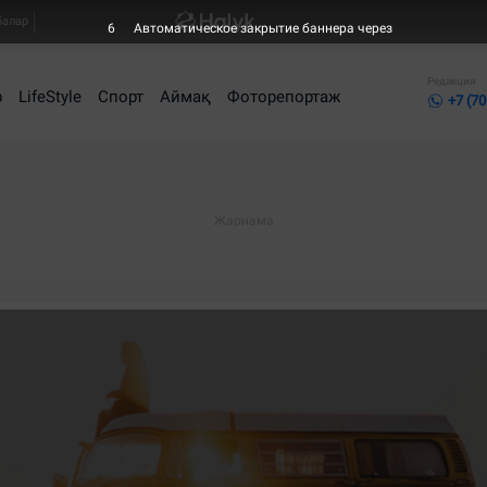
балар
6
Автоматическое закрытие баннера через
Редакция
р
LifeStyle
Спорт
Аймақ
Фоторепортаж
+7 (70