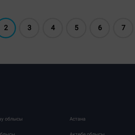
2
3
4
5
6
7
ау облысы
Астана
облысы
Ақтөбе облысы