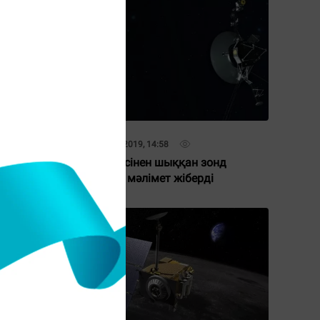
07 Қараша 2019, 14:58
Күн жүйесінен шыққан зонд
алғашқы мәлімет жіберді