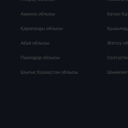
Ақмола облысы
Батыс Қа
Қарағанды облысы
Қызылор
Абай облысы
Жетісу о
Павлодар облысы
Солтүсті
Шығыс Қазақстан облысы
Шымкен