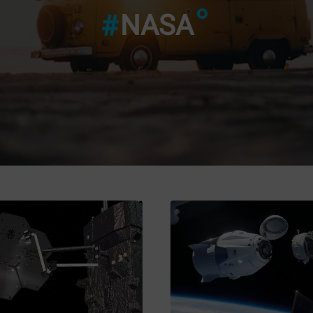
"2-ШІ БЕТ
NASA