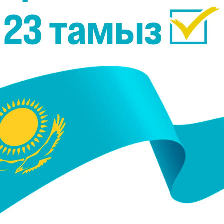
2019, 15:07
10 Қараша 2019, 07:17
лпанға скаттар
NASA Айға ұшатын соңғы
қшы
қозғалтқышын орнатты