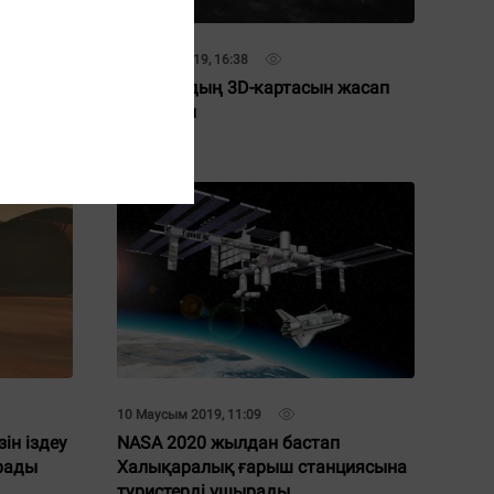
07 Қазан 2019, 16:38
дары
NASA Айдың 3D-картасын жасап
шығарды
10 Маусым 2019, 11:09
ін іздеу
NASA 2020 жылдан бастап
рады
Халықаралық ғарыш станциясына
туристерді ұшырады