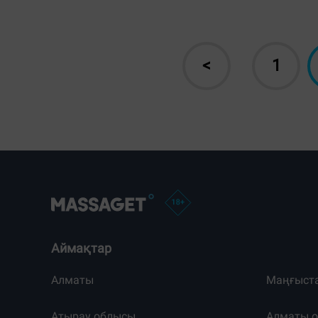
<
1
Аймақтар
Алматы
Маңғыст
Атырау облысы
Алматы 