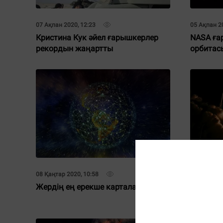
07 Ақпан 2020, 12:23
05 Ақпан 20
Кристина Кук әйел ғарышкерлер
NASA ға
рекордын жаңартты
орбитас
08 Қаңтар 2020, 10:58
23 Желтоқс
Жердің ең ерекше карталары
NASA-ны
кемесі Ж