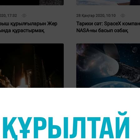
20, 17:32
28 Қаңтар 2020, 10:10
рыш құрылғыларын Жер
Тарихи сәт: SpaceX компа
ында құрастырмақ
NASA-ны басып озбақ
ан 2019, 14:20
03 Желтоқсан 2019, 15:02
ң орбитаға шыға алмаған
Хаббл телескобы қанша у
ерге оралды (видео)
“өмір сүреді”?