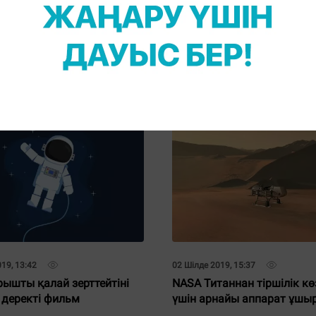
19, 14:29
08 Қазан 2019, 14:53
арихында алғаш рет бір
Марстың алғашқы тұрғын
екі әйел ашық кеңістікке
адам болмауы мүмкін
19, 13:42
02 Шілде 2019, 15:37
рышты қалай зерттейтіні
NASA Титаннан тіршілік көз
 деректі фильм
үшін арнайы аппарат ұшы