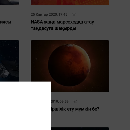
25 Қаңтар 2020, 17:45
ниясы
NASA жаңа марсоходқа атау
таңдасуға шақырды
29 Қараша 2019, 09:59
ақыт
Марста тіршілік ету мүмкін бе?
(видео)