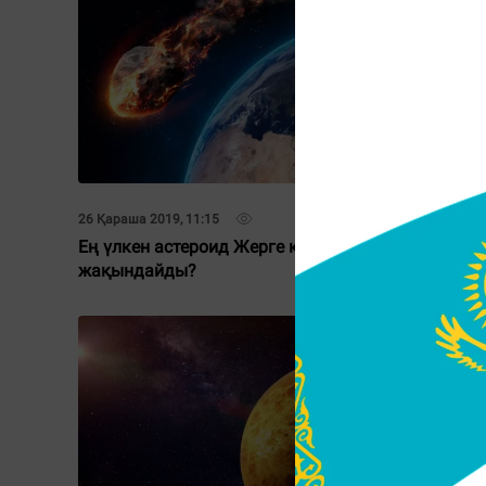
26 Қараша 2019, 11:15
14 Қараша 
Ең үлкен астероид Жерге қашан
NASA Шо
жақындайды?
ұшырма