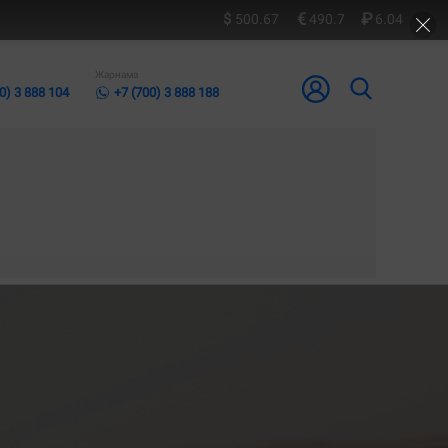
500.67
490.7
6.04
Жарнама
0) 3 888 104
+7 (700) 3 888 188