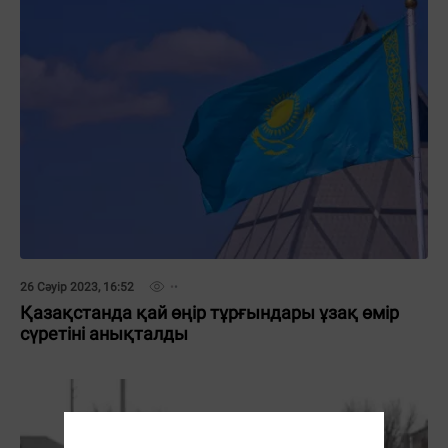
26 Сәуір 2023, 16:52
Қазақстанда қай өңір тұрғындары ұзақ өмір
сүретіні анықталды