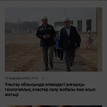
19 Қыркүйек 2023, 19:14
Ұлытау облысында еліміздегі алғашқы
геологиялық кластер салу жобасы іске асып
жатыр