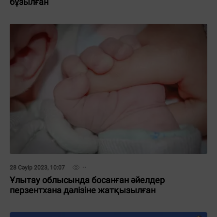
бұзылған
28 Сәуір 2023, 10:07
Ұлытау облысында босанған әйелдер
перзентхана дәлізіне жатқызылған