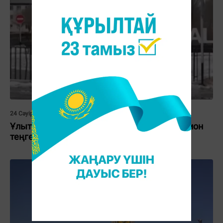
24 Сәуір 2023, 09:23
Ұлытау облысында бір құты бояу 1,6 миллион
теңгеге сатып алынбақ болған