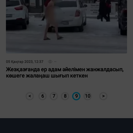
05 Қаңтар 2023, 12:37
Жезқазғанда ер адам әйелімен жанжалдасып,
көшеге жалаңаш шығып кеткен
<
6
7
8
9
10
>