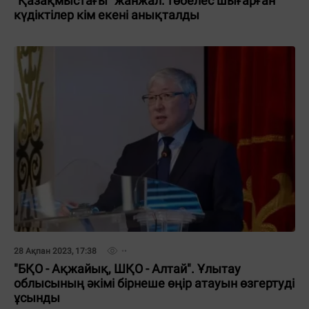
"Қазақмыстағы" жанжал: төбелес шығарған
күдіктілер кім екені анықталды
28 Ақпан 2023, 17:38
"БҚО - Ақжайық, ШҚО - Алтай". Ұлытау
облысының әкімі бірнеше өңір атауын өзгертуді
ұсынды