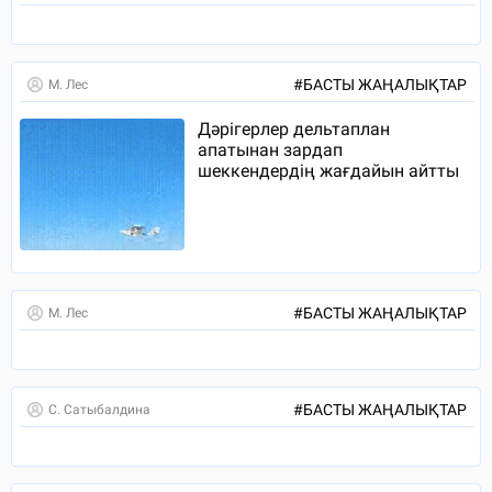
#
БАСТЫ ЖАҢАЛЫҚТАР
М. Лес
Дәрігерлер дельтаплан
апатынан зардап
шеккендердің жағдайын айтты
#
БАСТЫ ЖАҢАЛЫҚТАР
М. Лес
#
БАСТЫ ЖАҢАЛЫҚТАР
С. Сатыбалдина