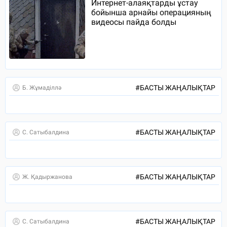
Интернет-алаяқтарды ұстау
бойынша арнайы операцияның
видеосы пайда болды
#
БАСТЫ ЖАҢАЛЫҚТАР
Б. Жұмаділлә
#
БАСТЫ ЖАҢАЛЫҚТАР
С. Сатыбалдина
#
БАСТЫ ЖАҢАЛЫҚТАР
Ж. Қадыржанова
#
БАСТЫ ЖАҢАЛЫҚТАР
С. Сатыбалдина