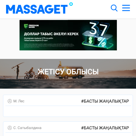
"12-ШІ БЕТ
ЖЕТІСУ ОБЛЫСЫ
#
БАСТЫ ЖАҢАЛЫҚТАР
М. Лес
#
БАСТЫ ЖАҢАЛЫҚТАР
С. Сатыбалдина