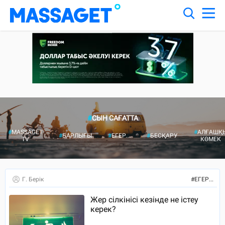
#
СЫН САҒАТТА
#
MASSAGET
#
АЛҒАШҚ
#
БАРЛЫҒЫ
#
ЕГЕР...
#
БЕСҚАРУ
TV
КӨМЕК
Г. Берік
#
ЕГЕР...
Жер сілкінісі кезінде не істеу
керек?