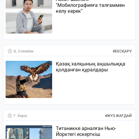
"Мобилографияға талғаммен
келу керек"
Қ. Слямбек
#
БЕСҚАРУ
Қазақ халқының аңшылыққа
қолданған құралдары
Г. Берік
#
ЖҮЗ ЖАҒДАЙ
Титаникке арналған Нью-
Йорктегі ескерткіш