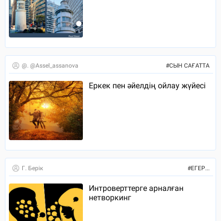
@. @assel_assanova
#
СЫН САҒАТТА
Еркек пен әйелдің ойлау жүйесі
Г. Берік
#
ЕГЕР...
Интроверттерге арналған
нетворкинг