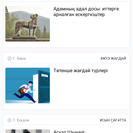
Адамның адал досы: иттерге
арналған ескерткіштер
Г. Берік
#
ЖҮЗ ЖАҒДАЙ
Төтенше жағдай түрлері
Т. Есқали
#
СЫН САҒАТТА
Асхат Шынәлі: