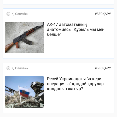
Қ. Слямбек
#
БЕСҚАРУ
АК-47 автоматының
анатомиясы: Құрылымы мен
бөлшегі
Қ. Слямбек
#
БЕСҚАРУ
Ресей Украинадағы "әскери
операцияға" қандай қарулар
қолданып жатыр?