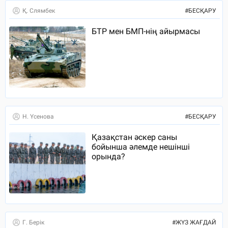
Қ. Слямбек
#
БЕСҚАРУ
БТР мен БМП-нің айырмасы
Н. Үсенова
#
БЕСҚАРУ
Қазақстан әскер саны
бойынша әлемде нешінші
орында?
Г. Берік
#
ЖҮЗ ЖАҒДАЙ