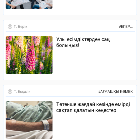
Г. Берік
#
ЕГЕР...
Улы өсімдіктерден сақ
болыңыз!
Т. Есқали
#
АЛҒАШҚЫ КӨМЕК
Төтенше жағдай кезінде өмірді
сақтап қалатын кеңестер