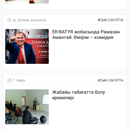
@. @assel_assanova
#
СЫН САҒАТТА
ER-BATYR жобасында Рамазан
Амантай: Өмірім – комедия
Г. Берік
#
СЫН САҒАТТА
Жабайы табиғатта болу
ережелері