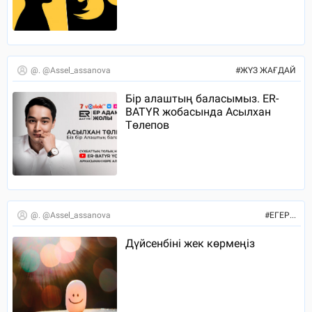
@. @assel_assanova
#
ЖҮЗ ЖАҒДАЙ
Бір алаштың баласымыз. ER-
BATYR жобасында Асылхан
Төлепов
@. @assel_assanova
#
ЕГЕР...
Дүйсенбіні жек көрмеңіз