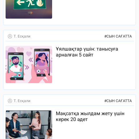
Т. Есқали
#
СЫН САҒАТТА
Ұялшақтар үшін: танысуға
арналған 5 сайт
Т. Есқали
#
СЫН САҒАТТА
Мақсатқа жылдам жету үшін
керек 20 әдет