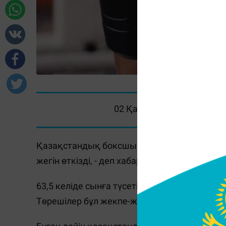
02 Қараша 2022, 18:47
Қазақстандық боксшы Санатәлі Төлтаев А
жегін өткізді, - деп хабарлайды
Massaget.kz
63,5 келіде сынға түсетін Төлтаев өзбекс
Төрешілер бұл жекпе-жекте жеңісті өзбекстанд