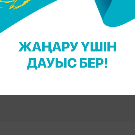
в турнирдің
ширек финалына шыққан
болатын.
ңыз келсе, Telegram-арнамызға жазылыңыз!
Е. Төлеш
Ы