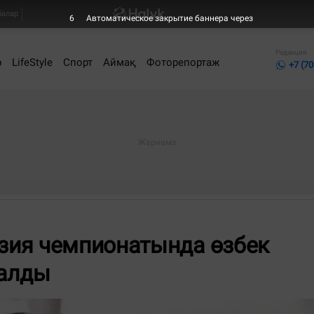
балар
6
Автоматическое закрытие баннера через
Редакция
р
LifeStyle
Спорт
Аймақ
Фоторепортаж
+7 (70
зия чемпионатында өзбек
қалды