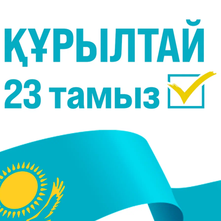
Фото:
©instagram.com/sanatali_toltayev/
мманда Азия чемпионатындағы алғашқы жекпе-
тілшісі.
тандық Руслан Абдуллаевпен жұдырықтасты.
ыққа берді - 30:27, 30:27, 30:27, 29:28, 29:28.