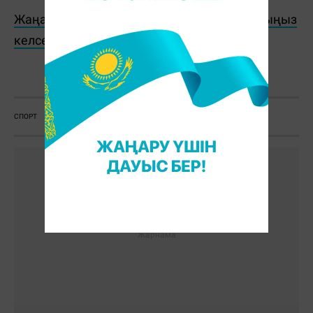
Жаңалықтарды бәрінен бұрын біліп отырғыңыз
келсе, Telegram-арнамызға жазылыңыз!
Ж. Қадыржанова
СПОРТ
ФУТБОЛ
МЕССИ
АРГЕНТИНА