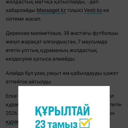
жолдастық матчқа қатыспайды, - деп
хабарлайды
Massaget.kz
тілшісі
Vesti.kz
-ке
сілтеме жасап.
Дереккөз мәліметінше, 38 жастағы футболшы
жеңіл жарақат алғандықтан, 7 маусымда
өтетін ұлттық құраманың жолдастық
кездесуіне қатыса алмайды.
Алайда бұл ұзақ уақыт ем қабылдауды қажет
етпейтіні айтылды.
Еске салайық, бұған дейін Аргентина футбол
құрамасы АҚШ, Канада және Мексикада өтетін
2026 жылғы әлем чемпионатына қатысатын
құрамын
жариялады.