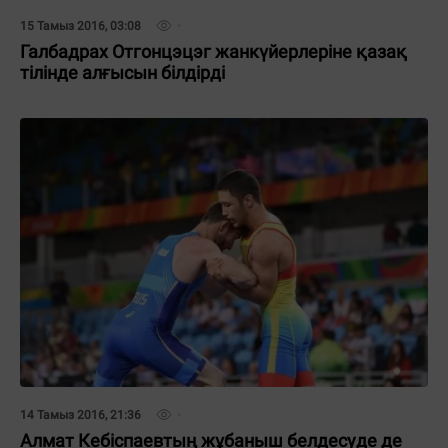
15 Тамыз 2016, 03:08
Галбадрах Отгонцэцэг жанкүйерлеріне қазақ
тілінде алғысын білдірді
14 Тамыз 2016, 21:36
Алмат Кебіспаевтың жұбаныш белдесуде де