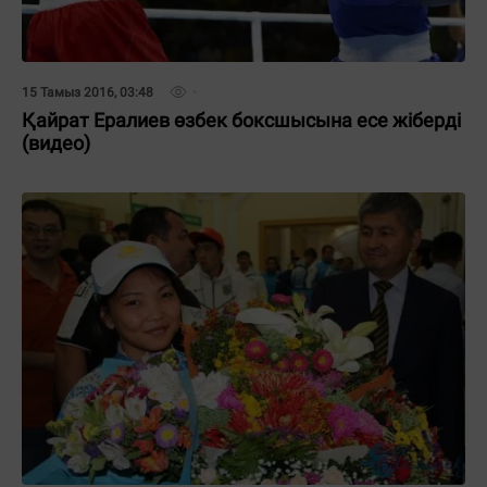
15 Тамыз 2016, 03:48
Қайрат Ералиев өзбек боксшысына есе жіберді
(видео)