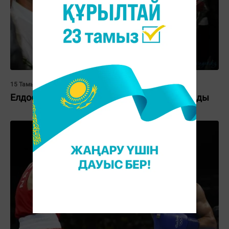
15 Тамыз 2016, 04:32
Елдосты елі ерекше қошеметпен қарсы алды