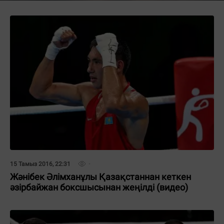
15 Тамыз 2016, 22:31
Жәнібек Әлімханұлы Қазақстаннан кеткен
әзірбайжан боксшысынан жеңілді (видео)