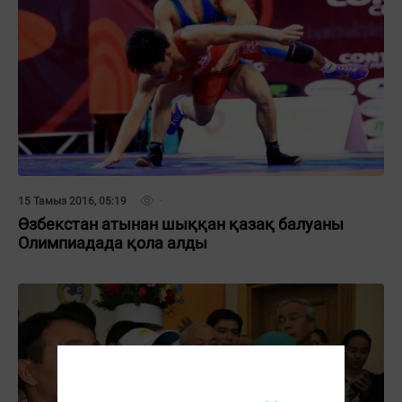
15 Тамыз 2016, 05:19
Өзбекстан атынан шыққан қазақ балуаны
Олимпиадада қола алды