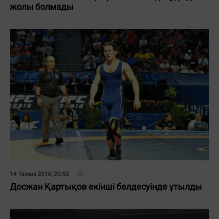
жолы болмады
14 Тамыз 2016, 20:52
Досжан Қартықов екінші белдесуінде ұтылды