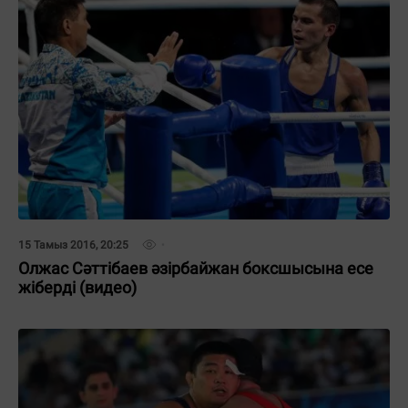
15 Тамыз 2016, 20:25
Олжас Сәттібаев әзірбайжан боксшысына есе
жіберді (видео)