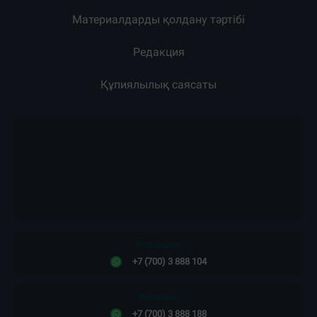
Материалдарды қолдану тәртібі
Редакция
Құпиялылық саясаты
Редакция:
+7 (700) 3 888 104
Жарнама:
+7 (700) 3 888 188