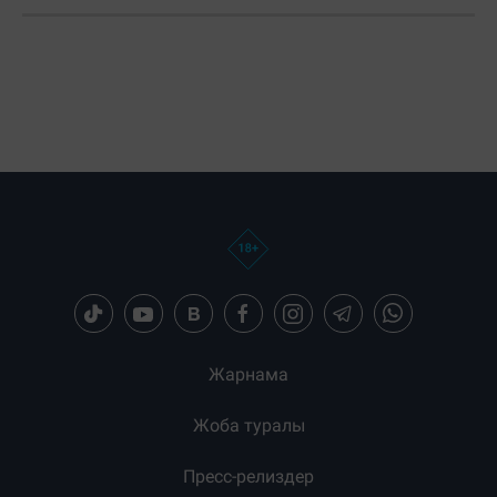
Жарнама
Жоба туралы
Пресс-релиздер