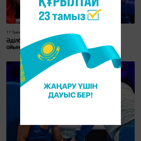
17 Тамыз 2016, 03:32
Әділбек Ниязымбетов Олимпиада
ойындарының финалына шықты