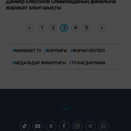
Данияр Елеусінов Олимпиаданың финалына
жарақат алып шықты
<
1
2
3
4
5
>
#
MASSAGET TV
#
БАРЛЫҒЫ
#
ЖАРЫС КЕСТЕСІ
#
МЕДАЛЬДАР ЖИЫНТЫҒЫ
#
TV-БАҒДАРЛАМА