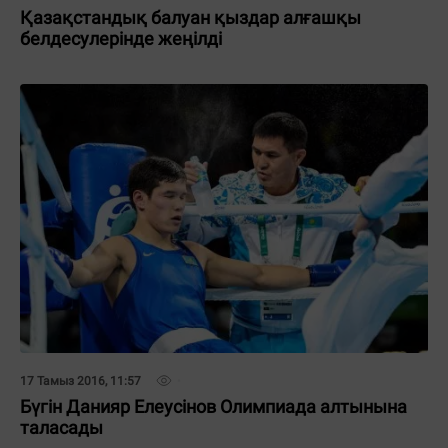
Қазақстандық балуан қыздар алғашқы
белдесулерінде жеңілді
17 Тамыз 2016, 11:57
Бүгін Данияр Елеусінов Олимпиада алтынына
таласады