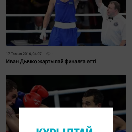
17 Тамыз 2016, 04:07
Иван Дычко жартылай финалға өтті