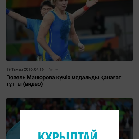
19 Тамыз 2016, 04:16
Гюзель Манюрова күміс медальды қанағат
тұтты (видео)