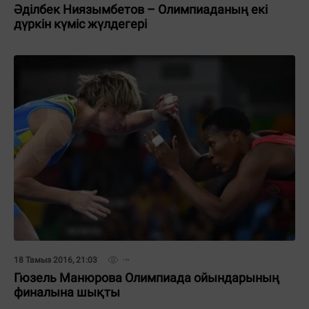
Әділбек Ниязымбетов – Олимпиаданың екі
дүркін күміс жүлдегері
18 Тамыз 2016, 21:03
Гюзель Манюрова Олимпиада ойындарының
финалына шықты