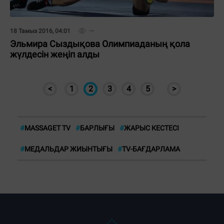
18 Тамыз 2016, 04:01
Эльмира Сыздықова Олимпиаданың қола
жүлдесін жеңіп алды
<
1
2
3
4
5
>
#
MASSAGET TV
#
БАРЛЫҒЫ
#
ЖАРЫС КЕСТЕСІ
#
МЕДАЛЬДАР ЖИЫНТЫҒЫ
#
TV-БАҒДАРЛАМА