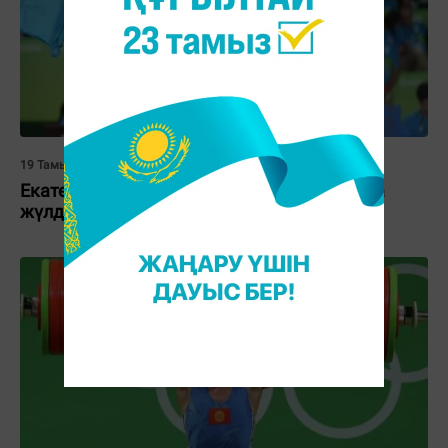
19 Тамыз 2016, 03:01
Екатерина Ларионова Олимпиаданың қола
жүлдесін жеңіп алды (видео)