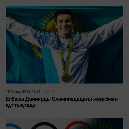
18 Тамыз 2016, 10:01
Елбасы Даниярды Олимпиададағы жеңісімен
құттықтады