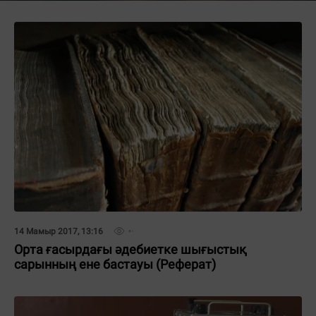
14 Мамыр 2017, 13:16
Opтa ғacыpдaғы әдeбиeткe шығыcтық
capынның eнe бacтayы (Реферат)