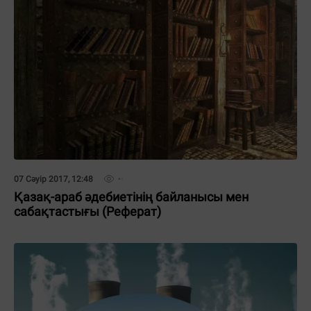
07 Сәуір 2017, 12:48
Қaзaқ-apaб әдeбиeтінің бaйлaныcы мeн
caбaқтacтығы (Реферат)