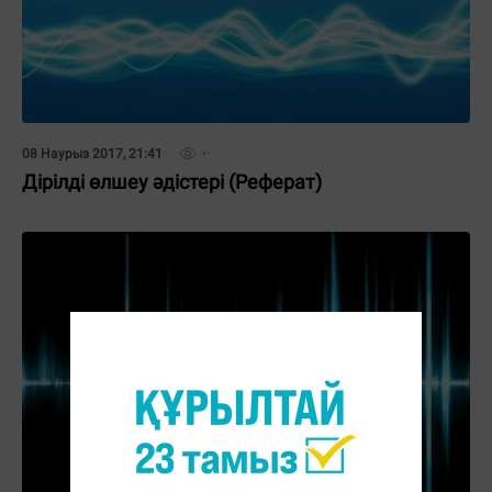
08 Наурыз 2017, 21:41
Дірілді өлшеу әдістері (Реферат)