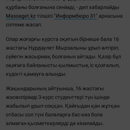
құрбаны болғанына сенімді, - деп хабарлайды
Massaget.kz
тілшісі
"Информбюро 31"
арнасына
сілтеме жасап.
Олар жоғарғы курста оқитын бірнеше бала 16
жастағы Нұрдәулет Мырзалыны ұрып өлтіріп,
сүйегін жасырмақ болғанын айтады. Қазір бұл
оқиғаға байланысты қылмыстық іс қозғалып,
күдікті қамауға алынды.
Жақындарының айтуынша, 16 жастағы
жасөспірімді 3-курс студенттері түн ішінде
жабылып ұрып-соққан. Қайғыдан қан жұтқан
отбасы сол түні балаларға бас-көз бола
алмаған қызметкерлерді де кінәлайды.