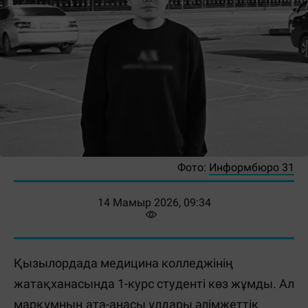
Фото:
Информбюро 31
14 Мамыр 2026, 09:34
Қызылордада медицина колледжінің
жатақханасында 1-курс студенті көз жұмды. Ал
марқұмның ата-анасы ұлдары әлімжеттік