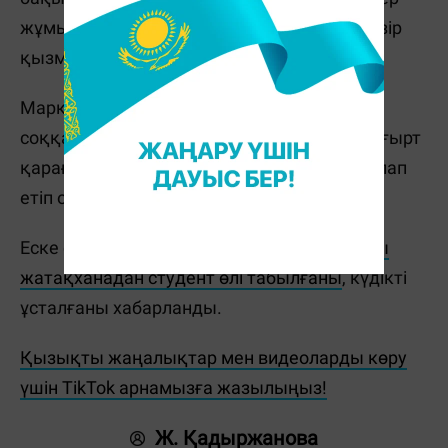
жұмыстан шығарылғанын мәлімдеген. Қазір
қызметтік тексеріс басталған.
Марқұмның туыстары жеткіншекті ұрып-
соққан өзге балалар мен қауіпсіздікке салғырт
қараған қызметкерлер де жазалануын талап
етіп отыр.
Еске салайық, бұған дейін
Қызылордадағы
жатақханадан студент өлі табылғаны
, күдікті
ұсталғаны хабарланды.
Қызықты жаңалықтар мен видеоларды көру
үшін TikTok арнамызға жазылыңыз!
Ж. Қадыржанова