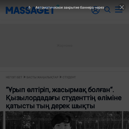
6
Автоматическое закрытие баннера через
НЕГІЗГІ БЕТ
БАСТЫ ЖАҢАЛЫҚТАР
СТУДЕНТ
“Ұрып өлтіріп, жасырмақ болған“.
Қызылордадағы студенттің өліміне
қатысты тың дерек шықты