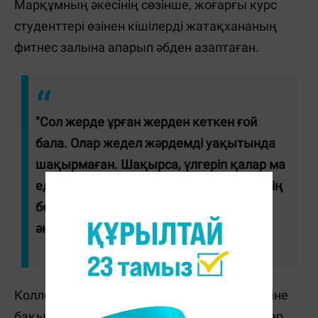
Марқұмның әкесінің сөзінше, жоғарғы курс
студенттері өзінен кішілерді жатақхананың
фитнес залына апарып әбден азаптаған.
"Сол жерде ұрған жерден кеткен ғой
бала. Олар жедел жәрдемді уақытында
шақырмаған. Шақырса, үлгеріп қалар ма
еді. Олар баланы алып шыққан да, өзінің
бөлмесіне апарған", - деді марқұмның
әкесі Руслан Сейсенбаев.
Колледж басшылары студенттердің тәртібіне
бақылау жасай алмаған бірнеше қызметкер