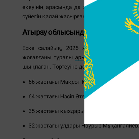
екеуінің арасында да жанжал болған. Ол 
сүйегін қалай жасырғанын іс-қимылмен көр
Атырау облысында жоғалған отбас
Еске салайық, 2025 жылы 25 желтоқса
жоғалғаны туралы
арыз
түскен. Туыстары
шықпаған. Төртеуіне де жоғалып кеткен ад
66 жастағы Мақсот Қарабалин;
64 жастағы Нәсіп Өтешқалиева;
35 жастағы қыздары Мейрамгүл Қарабал
32 жастағы ұлдары Наурыз Мұқанғалиев