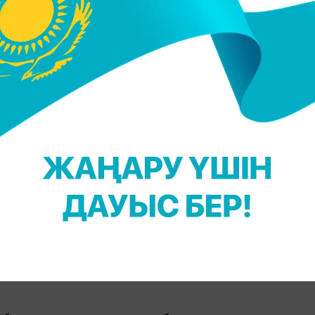
жазбада тергеушілерге өз нұсқасын айтып, әйелді
сетеді.
ының ісі
нда Атырау облысының полициясына бір отбас
ның айтуынша, отбасы қарашадан бері байланысқ
амдар ретінде іздеу жарияланды:
ина;
.