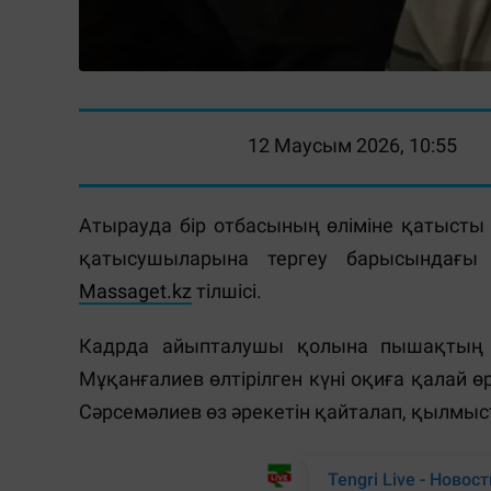
12 Маусым 2026, 10:55
Атырауда бір отбасының өліміне қатысты
қатысушыларына тергеу барысындағы
Massaget.kz
тілшісі.
Кадрда айыпталушы қолына пышақтың м
Мұқанғалиев өлтірілген күні оқиға қалай ө
Сәрсемәлиев өз әрекетін қайталап, қылмы