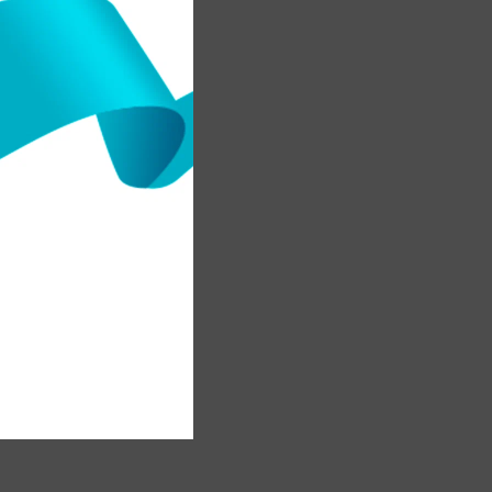
ң
ы
а