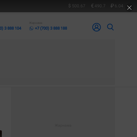
500.67
490.7
6.04
Жарнама
0) 3 888 104
+7 (700) 3 888 188