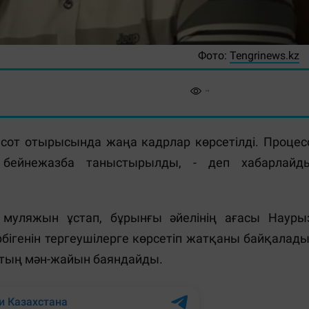
Фото:
Tengrinews.kz
 сот отырысында жаңа кадрлар көрсетілді. Процес
 бейнежазба таныстырылды, - деп хабарлайд
уляжын ұстап, бұрынғы әйелінің ағасы Науры
рбігенін тергеушілерге көрсетіп жатқаны байқалады
стың мән-жайын баяндайды.