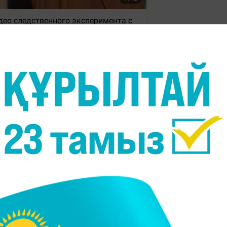
 жағдай болған үйге барып, оқиғаның егжей-тегжейі
ылық келіспеушіліктер мен жұбайының туыстар
ейін туындағанын, бұл оның ар-намысына тигені
аурыз Мұқанғалиевпен төбелеске ұласқан.
ышақ жарақатынан кейін көз жұмған.
атысты эпизодты бөлек түсіндірген. Оның айтуынша