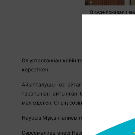
Ол ұсталғаннан кейін тергеушімен қайғылы
көрсеткен.
Айыпталушы өз айғағында жанжал отбас
тарапынан айтылған балағат сөздерден к
мәлімдеген. Оның сөзінше, жанжал соңы Н
Наурыз Мұқанғалиев тоғыз рет жасалған п
Сәрсемәлиев енесі Нәсіп Өтешқалиеваға қ