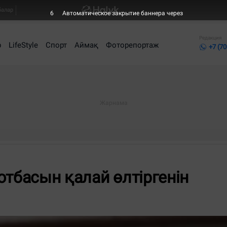
балар
4
Автоматическое закрытие баннера через
Редакция
р
LifeStyle
Спорт
Аймақ
Фоторепортаж
+7 (70
отбасын қалай өлтіргенін