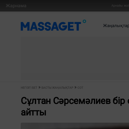
Жарнама
Арнайы жо
Жаңалықта
НЕГІЗГІ БЕТ
БАСТЫ ЖАҢАЛЫҚТАР
СОТ
Сұлтан Сәрсемәлиев бір 
айтты