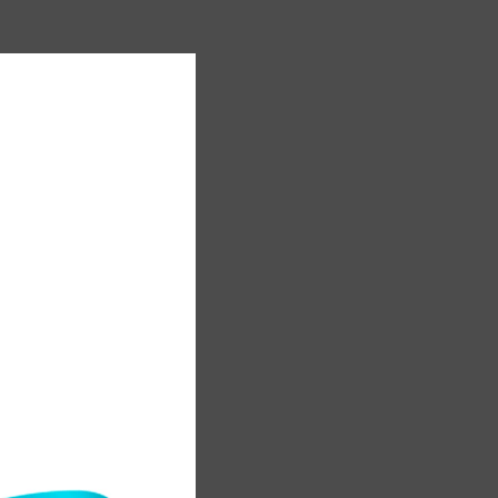
н
ы
н
,