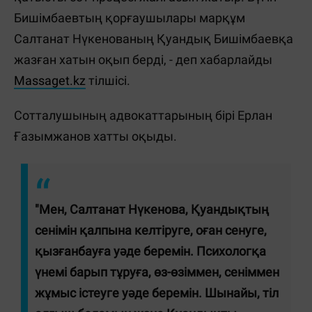
Бишімбаевтың қорғаушылары марқұм
Салтанат Нүкенованың Қуандық Бишімбаевқа
жазған хатын оқып берді, - деп хабарлайды
Massaget.kz
тілшісі.
Сотталушының адвокаттарының бірі Ерлан
Ғазымжанов хатты оқыды.
"Мен, Салтанат Нүкенова, Қуандықтың
сенімін қалпына келтіруге, оған сенуге,
қызғанбауға уәде беремін. Психологқа
үнемі барып тұруға, өз-өзіммен, сеніммен
жұмыс істеуге уәде беремін. Шынайы, тіл