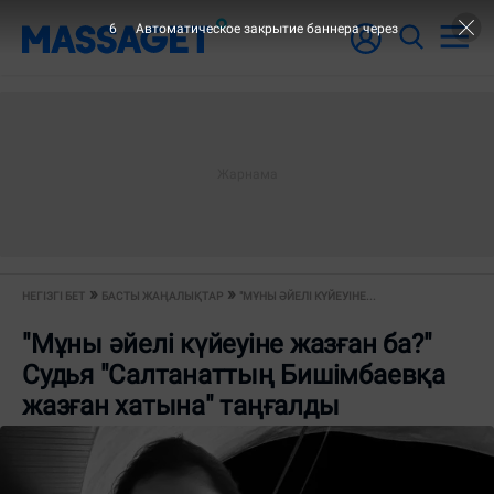
6
Автоматическое закрытие баннера через
НЕГІЗГІ БЕТ
БАСТЫ ЖАҢАЛЫҚТАР
"МҰНЫ ӘЙЕЛІ КҮЙЕУІНЕ...
"Мұны әйелі күйеуіне жазған ба?"
Судья "Салтанаттың Бишімбаевқа
жазған хатына" таңғалды