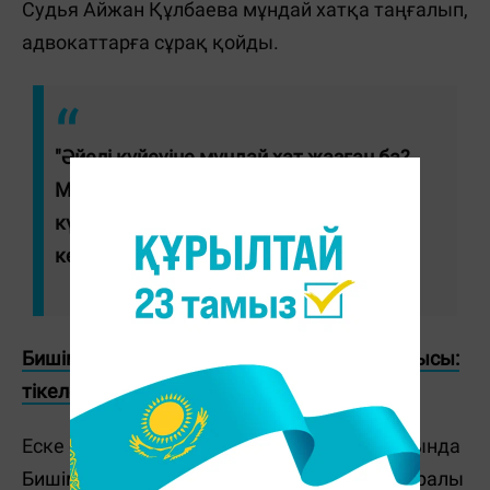
Судья Айжан Құлбаева мұндай хатқа таңғалып,
адвокаттарға сұрақ қойды.
"Әйелі күйеуіне мұндай хат жазған ба?
Мұны қалай түсінуге болады? Әйелдің
күйеуіне осылай жазғанын алғаш рет
көріп тұрмын", - деді Құлбаева.
Бишімбаев ісіне қатысты кезекті сот отырысы:
тікелей эфир
Еске салайық, 3 сәуірде өткен сот отырысында
Бишімбаев Салтанат қайтыс болған түн туралы