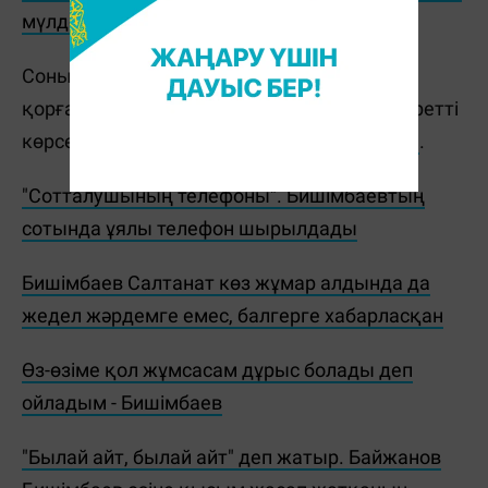
мүлде басқа деректер айтқан болатын
.
Сонымен қатар, Қуандық Бишімбаевтың
қорғаушылары қылмысқа қатысы жоқ суретті
көрсетіп,
судьяны жаңылыстыра жаздады
.
"Сотталушының телефоны". Бишімбаевтың
сотында ұялы телефон шырылдады
Бишімбаев Салтанат көз жұмар алдында да
жедел жәрдемге емес, балгерге хабарласқан
Өз-өзіме қол жұмсасам дұрыс болады деп
ойладым - Бишімбаев
"Былай айт, былай айт" деп жатыр. Байжанов