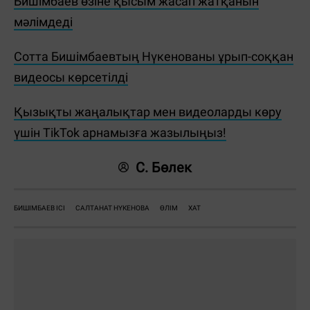
Бишімбаев өзіне қысым жасап жатқанын
мәлімдеді
Сотта Бишімбаевтың Нүкенованы ұрып-соққан
видеосы көрсетілді
Қызықты жаңалықтар мен видеоларды көру
үшін TikTok арнамызға жазылыңыз!
С. Бөлек
БИШІМБАЕВ ІСІ
САЛТАНАТ НҮКЕНОВА
ӨЛІМ
ХАТ