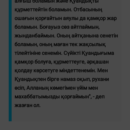
алғыш боламын және Қуандықты
құрметтейтін боламын. Отбасының
ошағын қорғайтын аяулы да қамқор жар
боламын. Боғауыз сөз айтпаймын,
жынданбаймын. Оның айтқанына сенетін
боламын, оның маған тек жақсылық
тілейтініне сенемін. Сүйікті Қуандығыма
қамқор болуға, құрметтеуге, әрқашан
қолдау көрсетуге міндеттенемін. Мен
Қуандықпен бірге намаз оқып, рухани
өсіп, Алланың көмегімен үйім мен
махаббатымызды қорғаймын", - деп
жазған ол.