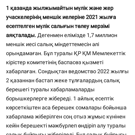
1 қазанда жылжымайтын мүлік және жер
учаскелерінің меншік иелеріне 2021 жылға
есептелген мүлік салығын төлеу мерзімі
аяқталады.
Дегенмен елімізде 1,7 миллион
меншік иесі салық міндеттемесін әлі
орындамаған. Бұл туралы ҚР ҚМ Мемлекеттік
кірістер комитетінің баспасөз қызметі
хабарлаған. Сондықтан ведомство 2022 жылғы
2 қазаннан бастап жеке тұлғалардың салық
берешегі туралы хабарламаларды
борышкерлерге жібереді. 1 айлық есептік
көрсеткіштен аса берешек сомалары бойынша
хабарлама жіберілген соң отыз жұмыс күнінен
кейін берешекті мәжбүрлеп өндіріп алу туралы
салық бұйрығы жіберіледі. Бұл салық бұйрығы