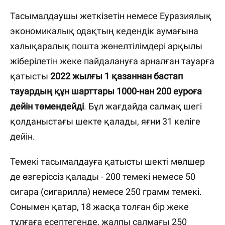
Тасымалдаушы жеткізетін немесе Еуразиялық
экономикалық одақтың кедендік аумағына
халықаралық пошта жөнелтілімдері арқылы
жіберілетін жеке пайдалануға арналған тауарға
қатысты
2022 жылғы 1 қазаннан бастап
тауардың құн шарттары 1000-нан 200 еуроға
дейін төмендейді
. Бұл жағдайда салмақ шегі
қолданыстағы шекте қалады, яғни 31 келіге
дейін.
Темекі тасымалдауға қатысты шекті мөлшер
де өзгеріссіз қалады - 200 темекі немесе 50
сигара (сигарилла) немесе 250 грамм темекі.
Сонымен қатар, 18 жасқа толған бір жеке
тұлғаға есептегенде, жалпы салмағы 250