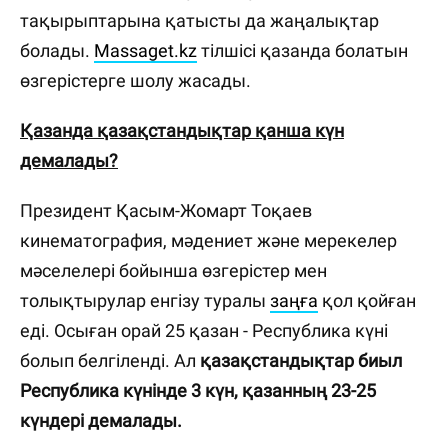
тақырыптарына қатысты да жаңалықтар
болады.
Massaget.kz
тілшісі қазанда болатын
өзгерістерге шолу жасады.
Қазанда қазақстандықтар қанша күн
демалады?
Президент Қасым-Жомарт Тоқаев
кинематография, мәдениет және мерекелер
мәселелері бойынша өзгерістер мен
толықтырулар енгізу туралы
заңға
қол қойған
еді. Осыған орай 25 қазан - Республика күні
болып белгіленді. Ал
қазақстандықтар биыл
Республика күнінде 3 күн, қазанның 23-25
күндері демалады.