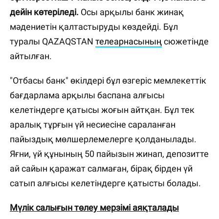
дейін көтеріледі.
Осы арқылы банк жинақ
мәдениетін қалтастыруды көздейді. Бұл
туралы QAZAQSTAN
телеарнасының
сюжетінде
айтылған.
"Отбасы банк" өкілдері бұл өзгеріс мемлекеттік
бағдарлама арқылы баспана алғысы
келетіндерге қатысы жоғын айтқан. Бұл тек
аралық тұрғын үй несиесіне сараланған
пайыздық мөлшерлемелерге қолданылады.
Яғни, үй құнының 50 пайызын жинап, депозитте
ай сайын қаражат салмаған, бірақ бірден үй
сатып алғысы келетіндерге қатысты болады.
Мүлік салығын төлеу мерзімі аяқталады