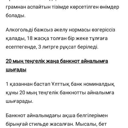
грамнан аспайтын тізімде көрсетілген өнімдер
болады.
Алкогольді бажсыз әкелу нормасы өзгеріссіз
қалады, 18 жасқа толған бір жеке тұлғаға
есептегенде, 3 литрге рұқсат беріледі.
20 мың теңгелік жаңа банкнот айналымға
шығады
1 қазаннан бастап Ұлттық банк номиналдық
құны 20 мың теңгелік банкнотты айналымға
шығарады.
Банкнот айналымдағы ақша белгілерімен
бірыңғай стильде жасалған. Мысалы, бет