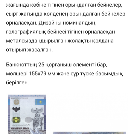
жағында көбіне тігінен орындалған бейнелер,
сырт жағында көлденең орындалған бейнелер
орналасқан. Дизайны номиналдың
голографиялық бейнесі тігінен орналасқан
металсыздандырылған жолақты қолдана
отырып жасалған.
Банкноттың 25 қорғаныш элементі бар,
мөлшері 155х79 мм және сұр түске басымдық
берілген.