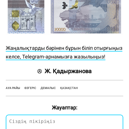
Жаңалықтарды бәрінен бұрын біліп отырғыңыз
келсе, Telegram-арнамызға жазылыңыз!
Ж. Қадыржанова
АУА РАЙЫ
ӨЗГЕРІС
ДЕМАЛЫС
ҚАЗАҚСТАН
Жауаптар: