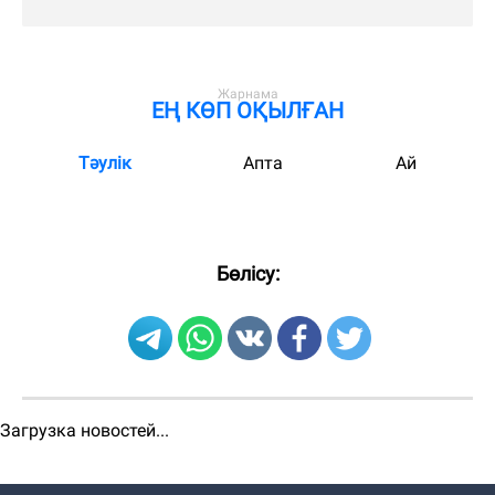
ЕҢ КӨП ОҚЫЛҒАН
Тәулік
Апта
Ай
Бөлісу:
Загрузка новостей...