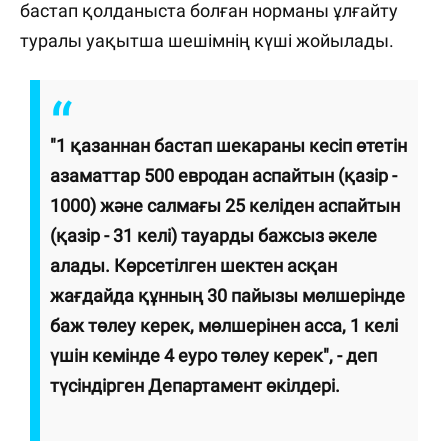
бастап қолданыста болған норманы ұлғайту
туралы уақытша шешімнің күші жойылады.
"1 қазаннан бастап шекараны кесіп өтетін
азаматтар 500 евродан аспайтын (қазір -
1000) және салмағы 25 келіден аспайтын
(қазір - 31 келі) тауарды бажсыз әкеле
алады. Көрсетілген шектен асқан
жағдайда құнның 30 пайызы мөлшерінде
баж төлеу керек, мөлшерінен асса, 1 келі
үшін кемінде 4 еуро төлеу керек", - деп
түсіндірген Департамент өкілдері.