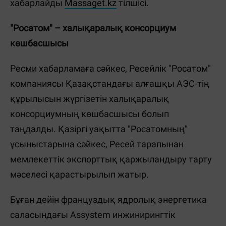
хабарлайды
Massaget.kz
тілшісі.
"Росатом" – халықаралық консорциум
көшбасшысы
Ресми хабарламаға сәйкес, Ресейлік "Росатом"
компаниясы Қазақстандағы алғашқы АЭС-тің
құрылысын жүргізетін халықаралық
консорциумның көшбасшысы болып
таңдалды. Қазіргі уақытта "Росатомның"
ұсыныстарына сәйкес, Ресей тарапынан
мемлекеттік экспорттық қаржыландыру тарту
мәселесі қарастырылып жатыр.
Бұған дейін француздық ядролық энергетика
саласындағы Assystem инжинирингтік