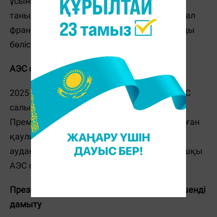
ұсыныс ретінде "Росатом" таңдаулы деп
танылды. Екінші орын — Қытайлық CNNC, ал
француз EDF пен корей KHNP үшінші орынды
бөлісті.
АЭС салынатын нақты орын бекітілді
2025 жылдың ақпанында Қазақстанда АЭС
салынатын орын
ресми түрде бекітілді.
Премьер-министр Олжас Бектенов қол қойған
қаулыға сәйкес, Алматы облысы Жамбыл
ауданы, атап айтқанда, Үлкен ауылы алғашқы
АЭС салынатын мекен болып белгіленді.
Президент тапсырмасы: атом саласын кешенді
дамыту