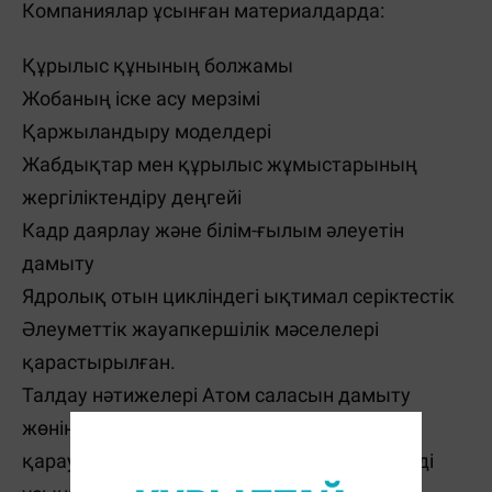
Компаниялар ұсынған материалдарда:
Құрылыс құнының болжамы
Жобаның іске асу мерзімі
Қаржыландыру моделдері
Жабдықтар мен құрылыс жұмыстарының
жергіліктендіру деңгейі
Кадр даярлау және білім-ғылым әлеуетін
дамыту
Ядролық отын цикліндегі ықтимал серіктестік
Әлеуметтік жауапкершілік мәселелері
қарастырылған.
Талдау нәтижелері Атом саласын дамыту
жөніндегі Ведомствоаралық комиссияның
қарауына ұсынылып, Қазақстанға ең тиімді