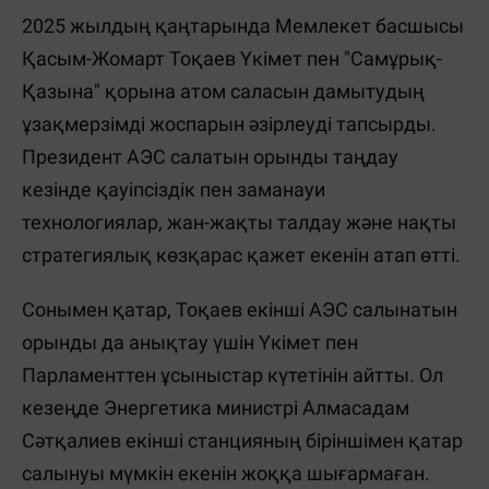
2025 жылдың қаңтарында Мемлекет басшысы
Қасым-Жомарт Тоқаев Үкімет пен "Самұрық-
Қазына" қорына атом саласын дамытудың
ұзақмерзімді жоспарын әзірлеуді тапсырды.
Президент АЭС салатын орынды таңдау
кезінде қауіпсіздік пен заманауи
технологиялар, жан-жақты талдау және нақты
стратегиялық көзқарас қажет екенін атап өтті.
Сонымен қатар, Тоқаев екінші АЭС салынатын
орынды да анықтау үшін Үкімет пен
Парламенттен ұсыныстар күтетінін айтты. Ол
кезеңде Энергетика министрі Алмасадам
Сәтқалиев екінші станцияның біріншімен қатар
салынуы мүмкін екенін жоққа шығармаған.