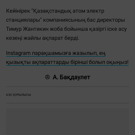
Кейінірек "Қазақстандық атом электр
станциялары" компаниясының бас директоры
Тимур Жантикин жоба бойынша қазіргі іске асу
кезеңі жайлы ақпарат берді.
Instagram парақшамызға жазылып, ең
қызықты ақпараттарды бірінші болып оқыңыз!
А. Бақдаулет
АЭС ҚҰРЫЛЫСЫ