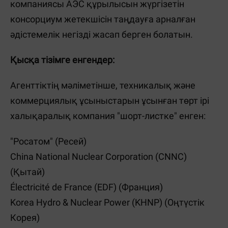
компаниясы АЭС құрылысын жүргізетін
консорциум жетекшісін таңдауға арналған
әдістемелік негізді жасап берген болатын.
Қысқа тізімге енгендер:
Агенттіктің мәліметінше, техникалық және
коммерциялық ұсыныстарын ұсынған төрт ірі
халықаралық компания "шорт-листке" енген:
"Росатом" (Ресей)
China National Nuclear Corporation (CNNC)
(Қытай)
Électricité de France (EDF) (Франция)
Korea Hydro & Nuclear Power (KHNP) (Оңтүстік
Корея)