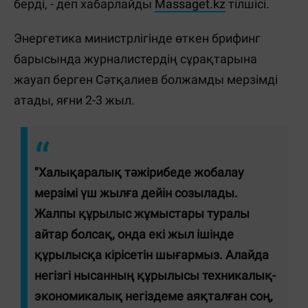
берді, - деп хабарлайды
Massaget.kz
тілшісі.
Энергетика министрлігінде өткен брифинг
барысында журналистердің сұрақтарына
жауап берген Сәтқалиев болжамды мерзімді
атады, яғни 2-3 жыл.
"Халықаралық тәжірибеде жобалау
мерзімі үш жылға дейін созылады.
Жалпы құрылыс жұмыстары туралы
айтар болсақ, онда екі жыл ішінде
құрылысқа кірісетін шығармыз. Алайда
негізгі нысанның құрылысы техникалық-
экономикалық негіздеме аяқталған соң,