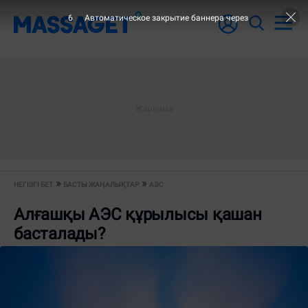
6
Автоматическое закрытие баннера через
НЕГІЗГІ БЕТ
БАСТЫ ЖАҢАЛЫҚТАР
АЭС
Алғашқы АЭС құрылысы қашан
басталады?