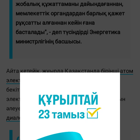
жобалық құжаттаманы дайындағаннан,
мемлекеттік органдардан барлық қажет
рұқсатты алғаннан кейін ғана
басталады", - деп түсіндірді Энергетика
министрлігінің басшысы.
Айта кетейік, жуырда Қазақстанда бірінші
атом
электр станциясының орны
ресми түрде
бекітілді. Ал бұған дейін министрлік атом
электр станцияларын салу технологияларын
әлеуетті жеткізушілермен
бәсекелестік
диалогын аяқтағанын
мәлімдеді.