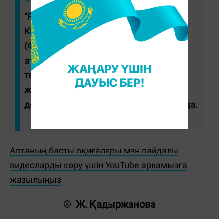
"Росатом" мемлекеттік корпорациясы,
KHNP (Корея), CNNC (Қытай) және EDF
(Франция) компаниялары Қазақстанда
атом электр станциясын салу үшін
технологияларды әлеуетті
жеткізушілердің қысқа тізіміне енді", -
деп жазылған бұған дейінгі хабарламада.
Аптаның басты оқиғалары мен пайдалы
видеоларды көру үшін YouTube арнамызға
жазылыңыз
Ж. Қадыржанова