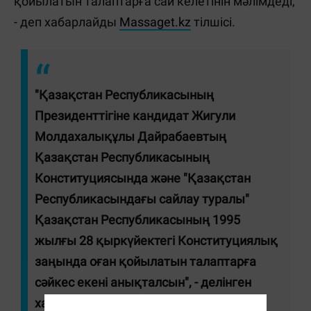
қойылатын талаптарға сай келетінін мәлімдеді,
- деп хабарлайды
Massaget.kz
тілшісі.
"Қазақстан Республикасының
Президенттігіне кандидат Жигули
Молдахалықұлы Дайрабаевтың
Қазақстан Республикасының
Конституциясында және "Қазақстан
Республикасындағы сайлау туралы"
Қазақстан Республикасының 1995
жылғы 28 қыркүйектегі Конституциялық
заңында оған қойылатын талаптарға
сәйкес екені анықталсын", - делінген
хабарламада.