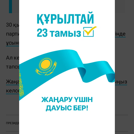
30 қыркүйекте Жигули Дайрабаев "Ауыл"
партиясынан президенттікке
кандидат ретінде
ұсынылған
болатын.
Ал кеше Дайрабаев қазақ тілінен емтихан
тапсырғаны
хабарланған
.
Жаңалықтарды бәрінен бұрын біліп отырғыңыз
келсе, Telegram-арнамызға жазылыңыз!
Е. Төлеш
ПРЕЗИДЕНТ САЙЛАУЫ
САЙЛАУ2022