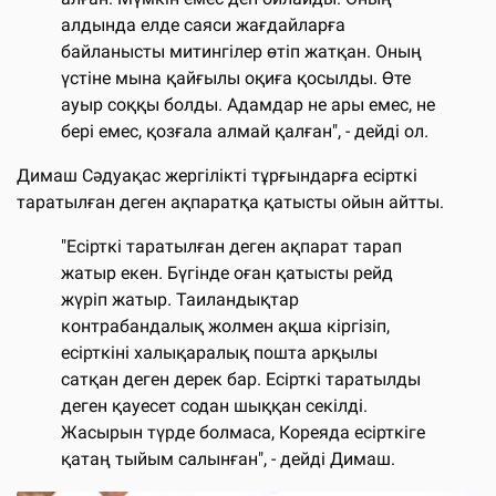
алдында елде саяси жағдайларға
байланысты митингілер өтіп жатқан. Оның
үстіне мына қайғылы оқиға қосылды. Өте
ауыр соққы болды. Адамдар не ары емес, не
бері емес, қозғала алмай қалған", - дейді ол.
Димаш Сәдуақас жергілікті тұрғындарға есірткі
таратылған деген ақпаратқа қатысты ойын айтты.
"Есірткі таратылған деген ақпарат тарап
жатыр екен. Бүгінде оған қатысты рейд
жүріп жатыр. Таиландықтар
контрабандалық жолмен ақша кіргізіп,
есірткіні халықаралық пошта арқылы
сатқан деген дерек бар. Есірткі таратылды
деген қауесет содан шыққан секілді.
Жасырын түрде болмаса, Кореяда есірткіге
қатаң тыйым салынған", - дейді Димаш.