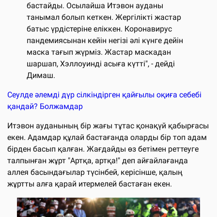
бастайды. Осылайша Итэвон ауданы
танымал болып кеткен. Жергілікті жастар
батыс үрдістеріне еліккен. Коронавирус
пандемиясынан кейін негізі әлі күнге дейін
маска тағып жүрміз. Жастар маскадан
шаршап, Хэллоуинді асыға күтті", - дейді
Димаш.
Сеулде әлемді дүр сілкіндірген қайғылы оқиға себебі
қандай? Болжамдар
Итэвон ауданының бір жағы тұтас қонақүй қабырғасы
екен. Адамдар құлай бастағанда оларды бір топ адам
бірден басып қалған. Жағдайды өз бетімен реттеуге
талпынған жұрт "Артқа, артқа!" деп айғайлағанда
аллея басындағылар түсінбей, керісінше, қалың
жұртты алға қарай итермелей бастаған екен.