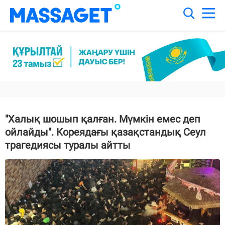
"Халық шошып қалған. Мүмкін емес деп
ойлайды". Кореядағы қазақстандық Сеул
трагедиясы туралы айтты