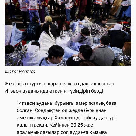
Фото: Reuters
Жергілікті тұрғын шара неліктен дәл көшесі тар
Итэвон ауданында өткенін түсіндіріп берді.
"Итэвон ауданы бұрынғы америкалық база
болған. Сондықтан ол жерде бұрыннан
америкалықтар Хэллоуинді тойлау дәстүрі
қалыптасқан. Кейіннен 20-25 жас
аралығындағылар сол ауданға қызыға