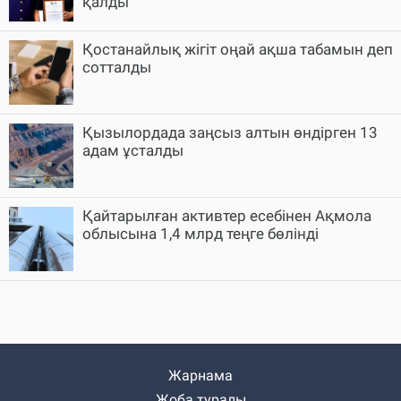
қалды
Қостанайлық жігіт оңай ақша табамын деп
сотталды
Қызылордада заңсыз алтын өндірген 13
адам ұсталды
Қайтарылған активтер есебінен Ақмола
облысына 1,4 млрд теңге бөлінді
Жарнама
Жоба туралы