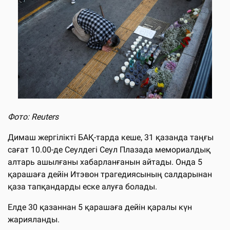
Фото: Reuters
Димаш жергілікті БАҚ-тарда кеше, 31 қазанда таңғы
сағат 10.00-де Сеулдегі Сеул Плазада мемориалдық
алтарь ашылғаны хабарланғанын айтады. Онда 5
қарашаға дейін Итэвон трагедиясының салдарынан
қаза тапқандарды еске алуға болады.
Елде 30 қазаннан 5 қарашаға дейін қаралы күн
жарияланды.