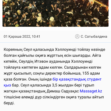
01 Қараша 2022, 10:41
С. Сатыбалдина
Кореяның Сеул қаласында Хэллоуинді тойлау кезінде
болған қайғылы оқиға жұрттың есін шығарды. Айта
кетейік, Сеулдің Итэвон ауданында Хэллоуинді
тойлауға көптеген адам келген. Салдарынан келген
жұрт қысылып, соңғы деректер бойынша, 155 адам
қаза болған. Оның ішінде
бір қазақстандық студент
қыз
бар. Сеул қаласында 3,5 жылдан бері тұрып
жатқан қазақстандық Димаш Сәдуақас
Massaget.kz
тілшісіне әлемді дүр сілкіндірген оқиға туралы айтып
берді.