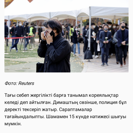
Фото: Reuters
Тағы себеп жергілікті барға танымал кореялықтар
келеді деп айтылған. Димаштың сөзінше, полиция бұл
деректі тексеріп жатыр. Сараптамалар
тағайындалыпты. Шамамен 15 күнде нәтижесі шығуы
мүмкін.