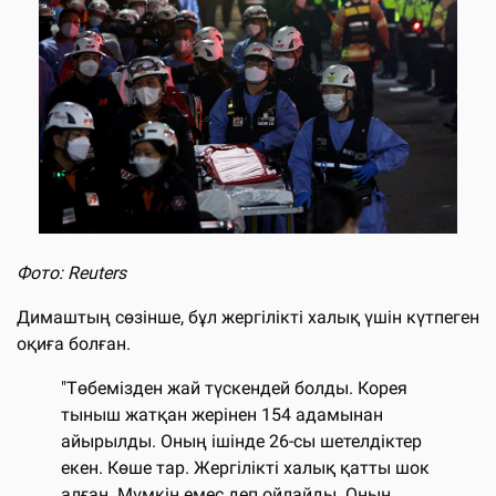
Фото: Reuters
Димаштың сөзінше, бұл жергілікті халық үшін күтпеген
оқиға болған.
"Төбемізден жай түскендей болды. Корея
тыныш жатқан жерінен 154 адамынан
айырылды. Оның ішінде 26-сы шетелдіктер
екен. Көше тар. Жергілікті халық қатты шок
алған. Мүмкін емес деп ойлайды. Оның