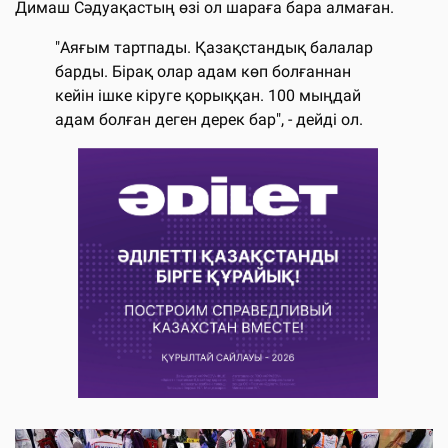
Димаш Сәдуақастың өзі ол шараға бара алмаған.
"Аяғым тартпады. Қазақстандық балалар
барды. Бірақ олар адам көп болғаннан
кейін ішке кіруге қорыққан. 100 мыңдай
адам болған деген дерек бар", - дейді ол.