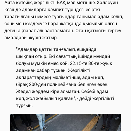
Айта кетейік, жергілікті БАҚ мәліметінше, Хэллоуин
кезінде адамдарға кәмпит түріндегі есірткі
таратылғаны немесе тұрғындар танымал адам келіп,
сонымен кездесуге бара жатқанда қысылып өлген
деген ақпарат әлі расталмаған. Оған қатысты тергеу
амалдары жүріп жатыр.
"Адамдар қатты таңғалып, ешқайда
шықпай отыр. Екі сағаттың ішінде мұндай
болуы мүмкін емес қой. 22.15-те 80-ге жуық
адамнан хабар түскен. Жергілікті
ақпараттардың мәліметінше, адам көп,
бірақ 200-дей полицей ғана бөлінген екен.
Жедел жәрдем кіре алмаған. Себебі адам
көп, жол жабылып қалған", - дейді жергілікті
тұрғын.