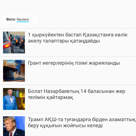
Фото:
Reuters
1 қыркүйектен бастап Қазақстанға көлік
әкелу талаптары қатаңдайды
Грант иегерлерінің тізімі жарияланды
Болат Назарбаевтың 14 баласынан жер
телімін қайтармақ
Трамп АҚШ-та туғандарға бірден азаматтық
беру құқығын жойғысы келеді