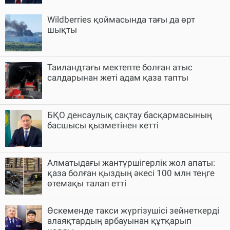
Wildberries қоймасында тағы да өрт
шықты
Таиландтағы мектепте болған атыс
салдарынан жеті адам қаза тапты
БҚО денсаулық сақтау басқармасының
басшысы қызметінен кетті
Алматыдағы жантүршігерлік жол апаты:
қаза болған қыздың әкесі 100 млн теңге
өтемақы талап етті
Өскеменде такси жүргізушісі зейнеткерді
алаяқтардың арбауынан құтқарып