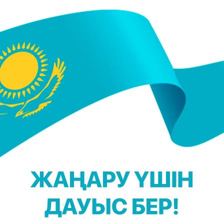
91-110 қадамға дейін (4-5 сағ/км) ақырын жүр
ға минутына 110-130 қадамға дейін (5,6-6,4 сағ/км
минутына 130 қадамнан артық (6,5 сағ/км көп) өт
ырады.
.
ендейді.
ныс алу жүйесінің жағдайы жақсарады.