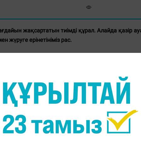
ғдайын жақсартатын тиімді құрал. Алайда қазір ау
ен жүруге ерінетініміз рас.
қ сізді күтпейді, керісінше сіз оны күтуіңіз керек
пайдасы жөнінде аз-кем мағлұмат беруді жөн көрдік.
қтыруда қолданылады?
айқын стенокардия және басқа қауіпті ауруларда
ейін (2,5-3 сағ/км) өте баяу жүру ұсынылады.
нутына 71-90 қадамға дейін (3-4 сағ/км) баяу жүр