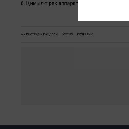
6. Қимыл-тірек аппараты мен функционал
О
ЖАЯУ ЖҮРУДІҢ ПАЙДАСЫ
ЖҮГІРУ
ҚОЗҒАЛЫС