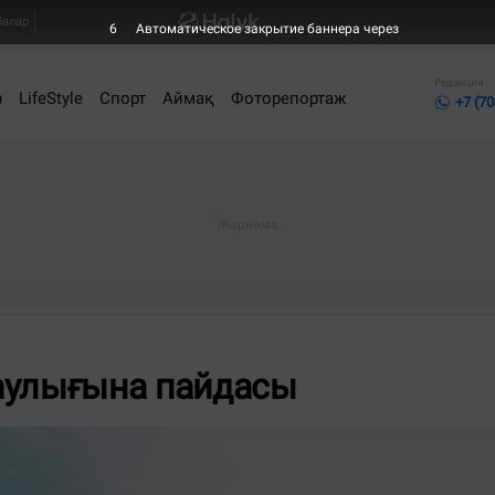
балар
5
Автоматическое закрытие баннера через
Редакция
р
LifeStyle
Спорт
Аймақ
Фоторепортаж
+7 (70
аулығына пайдасы