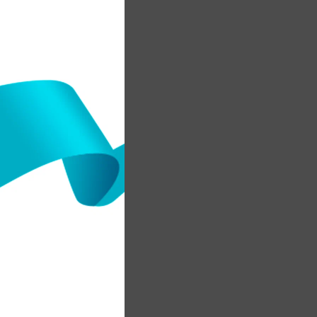
у
)
е