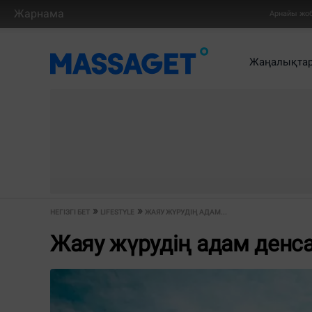
Жарнама
Арнайы жо
Жаңалықта
НЕГІЗГІ БЕТ
LIFESTYLE
ЖАЯУ ЖҮРУДІҢ АДАМ...
Жаяу жүрудің адам денс