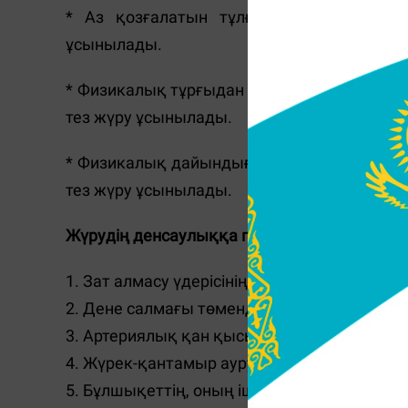
* Аз қозғалатын тұлғаларға минутына 
ұсынылады.
* Физикалық тұрғыдан дайындалған адамдар
тез жүру ұсынылады.
* Физикалық дайындығы жоғары адамдарға 
тез жүру ұсынылады.
Жүрудің денсаулыққа пайдасы:
1. Зат алмасу үдерісінің белсенділігін артт
2. Дене салмағы төмендейді.
3. Артериялық қан қысымы қалпына келеді
4. Жүрек-қантамыр ауруларының қаупі төм
5. Бұлшықеттің, оның ішінде жүрек пен ты