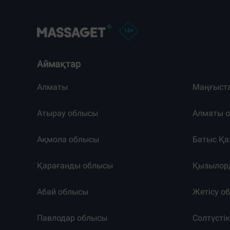
Аймақтар
Алматы
Маңғыст
Атырау облысы
Алматы 
Ақмола облысы
Батыс Қа
Қарағанды облысы
Қызылор
Абай облысы
Жетісу о
Павлодар облысы
Солтүсті