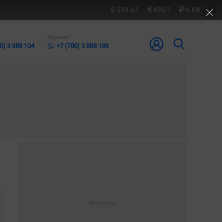
500.67
490.7
6.04
Жарнама
0) 3 888 104
+7 (700) 3 888 188