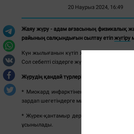
20 Наурыз 2024, 16:49
Жаяу жүру - адам ағзасының физикалық жа
райының салқындығын сылтау етіп
жүгіру
м
Күн жылығанын күтіп жүргенімізбен денсаулы
Сол себепті сіздерге жүрудің денсаулыққа 
Жүрудің қандай түрлері емдік дене шыны
* Миокард инфарктінен сауығушы немесе 
зардап шегетіндерге минутына 70 қадамға д
* Жүрек-қантамыр дерті бар тұлғаларға ми
ұсынылады.