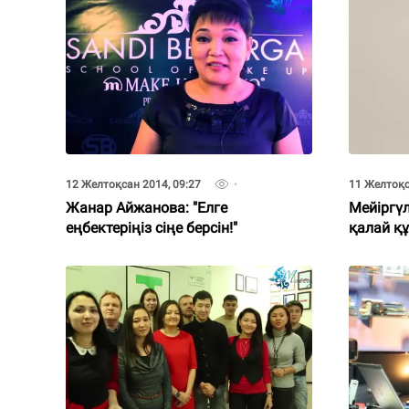
12 Желтоқсан 2014, 09:27
11 Желтоқс
Жанар Айжанова: "Елге
Мейіргүл
еңбектеріңіз сіңе берсін!"
қалай қ