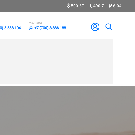
500.67
490.7
6.04
Жарнама
0) 3 888 104
+7 (700) 3 888 188