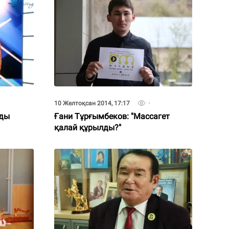
10 Желтоқсан 2014, 17:17
йды
Ғани Тұрғымбеков: "Массагет
қалай құрылды?"