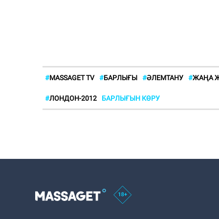
#
MASSAGET TV
#
БАРЛЫҒЫ
#
ӘЛЕМТАНУ
#
ЖАҢА Ж
#
ЛОНДОН-2012
БАРЛЫҒЫН КӨРУ