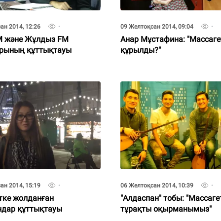
ан 2014, 12:26
09 Желтоқсан 2014, 09:04
FM және Жұлдыз FM
Анар Мұстафина: "Массаге
рының құттықтауы
құрылды?"
ан 2014, 15:19
06 Желтоқсан 2014, 10:39
тке жолданған
"Алдаспан" тобы: "Массаге
дар құттықтауы
тұрақты оқырманымыз"