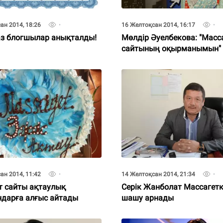
ан 2014, 18:26
16 Желтоқсан 2014, 16:17
з блогшылар анықталды!
Мөлдір Әуелбекова: "Масс
сайтының оқырманымын"
ан 2014, 11:42
14 Желтоқсан 2014, 21:34
т сайты ақтаулық
Серік Жанболат Массагетк
дарға алғыс айтады
шашу арнады