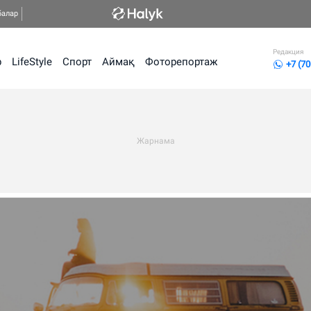
балар
Редакция
р
LifeStyle
Спорт
Аймақ
Фоторепортаж
+7 (70