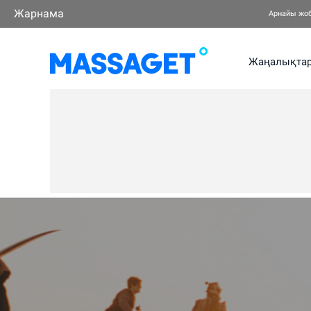
Жарнама
Арнайы жо
Жаңалықта