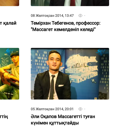
08 Желтоқсан 2014, 13:47
т қалай
Темірхан Тебегенов, профессор:
"Массагет кемелденіп келеді"
05 Желтоқсан 2014, 20:01
ттің
Әли Оқапов Массагетті туған
күнімен құттықтайды