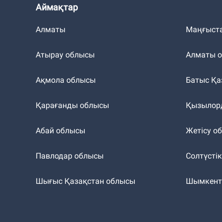
Аймақтар
Алматы
Маңғыст
Атырау облысы
Алматы 
Ақмола облысы
Батыс Қа
Қарағанды облысы
Қызылор
Абай облысы
Жетісу о
Павлодар облысы
Солтүсті
Шығыс Қазақстан облысы
Шымкен