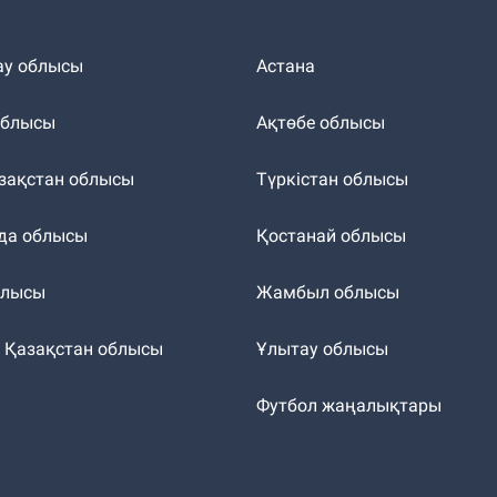
ау облысы
Астана
облысы
Ақтөбе облысы
зақстан облысы
Түркістан облысы
да облысы
Қостанай облысы
блысы
Жамбыл облысы
к Қазақстан облысы
Ұлытау облысы
т
Футбол жаңалықтары