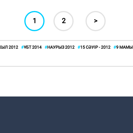
1
2
>
ЫЛ 2012
#
ҰБТ 2014
#
НАУРЫЗ 2012
#
15 СӘУІР - 2012
#
9 МАМЫ