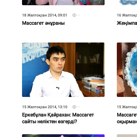
18 Желтоқсан 2014, 09:01
16 Желтоқс
Массагет әнұраны
Жеңімпа
15 Желтоқсан 2014, 13:10
15 Желтоқс
Еркебұлан Қайрахан: Массагет
Массаге
сайты неліктен өзгерді?
оқырман