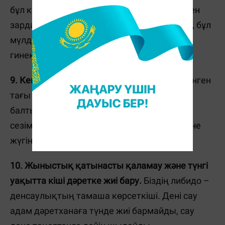
бұл күндері ауырсыну мен ауыр қан кетуден
зардап шегеді деп санайды. Шындығында, бұл
мүлдем олай емес. Мұндай жағдайда
гинекологқа бару керек.
9. Кешке аяқтың ісінуі.
Біз көз жұмып үйренген
тағы бір симптом. Аяғыңыз ауырып,
балтырыңызға ауыр тастар байланғандай
сезім бола ма? Ондай болса дәрігер көмегіне
жүгініңіз.
10. Жыныстық қатынасты қаламау және түнгі
уақытта кіші дәретке жиі бару.
Біздің либидо –
денсаулықтың тамаша көрсеткіші. Дені сау
адам дәретханаға түнде жиі бармайды, сау