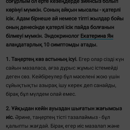
соғұрлым ол ерте кезеңдерде зиянсыз болып
көрінуі мүмкін. Соның айқын мысалы - қатерлі
ісік. Адам бірнеше ай немесе тіпті жылдар бойы
оның денесінде қатерлі ісік пайда болғанын
білмеуі мүмкін. Эндокринолог
Екатерина Ян
алаңдатарлық 10 симптомды атады.
1. Таңертең көз астының ісуі.
Егер олар сізді күн
сайын мазаласа, ағза дұрыс жұмыс істемейді
деген сөз. Кейбіреулер бұл мәселені жою үшін
сұйықтықты азырақ ішу керек деп санайды,
бірақ бұл мүлдем олай емес.
2. Ұйқыдан кейін ауыздан шығатын жағымсыз
иіс.
Әрине, таңертең тісті тазалаймыз - бұл
қалыпты жағдай. Бірақ егер иіс мазалап және