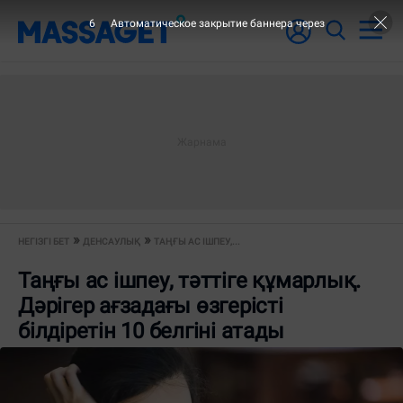
5
Автоматическое закрытие баннера через
НЕГІЗГІ БЕТ
ДЕНСАУЛЫҚ
ТАҢҒЫ АС ІШПЕУ,...
Таңғы ас ішпеу, тәттіге құмарлық.
Дәрігер ағзадағы өзгерісті
білдіретін 10 белгіні атады