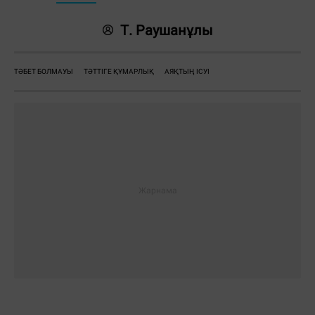
Т. Раушанұлы
ТӘБЕТ БОЛМАУЫ
ТӘТТІГЕ ҚҰМАРЛЫҚ
АЯҚТЫҢ ІСУІ