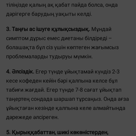
тіліңізде қалың ақ қабат пайда болса, онда
дәрігерге барудың уақыты келді.
3. Таңғы ас ішуге құлықсыздық.
Мұндай
симптом дұрыс емес диетаны білдіреді –
болашақта бұл сіз үшін көптеген жағымсыз
проблемаларды тудыруы мүмкін.
4. Әлсіздік.
Егер түнде ұйықтамай күндіз 2-3
кесе кофеден кейін бәрі қалпына келсе бұл
табиғи жағдай. Егер түнде 7-8 сағат ұйықтап
таңертең сондада шаршап тұрсаңыз. Онда ағза
ұйықтаған кезінде қалпына келе алмайтында
дәрежеде әлсіреген.
5. Қырыққабаттан, шикі көкөністерден,