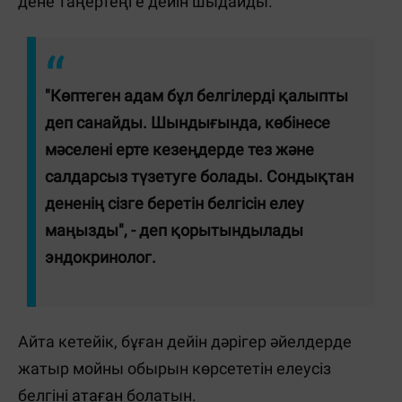
дене таңертеңге дейін шыдайды.
"Көптеген адам бұл белгілерді қалыпты
деп санайды. Шындығында, көбінесе
мәселені ерте кезеңдерде тез және
салдарсыз түзетуге болады. Сондықтан
дененің сізге беретін белгісін елеу
маңызды", - деп қорытындылады
эндокринолог.
Айта кетейік, бұған дейін дәрігер әйелдерде
жатыр мойны обырын көрсететін елеусіз
белгіні
атаған
болатын.