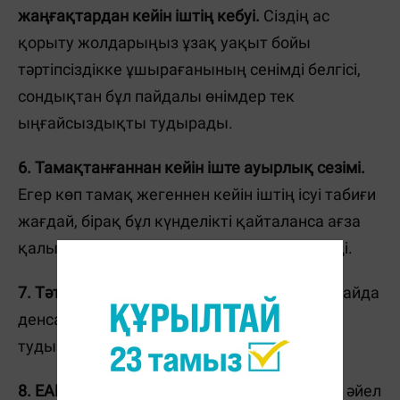
жаңғақтардан кейін іштің кебуі.
Сіздің ас
қорыту жолдарыңыз ұзақ уақыт бойы
тәртіпсіздікке ұшырағанының сенімді белгісі,
сондықтан бұл пайдалы өнімдер тек
ыңғайсыздықты тудырады.
6. Тамақтанғаннан кейін іште ауырлық сезімі.
Егер көп тамақ жегеннен кейін іштің ісуі табиғи
жағдай, бірақ бұл күнделікті қайталанса ағза
қалыпты жұмыс істемейді дегенді білдіреді.
7. Тәттіге құмарлық.
Тәтті кез келген жағдайда
денсаулыққа қатысты проблемалар
тудырады.
8. ЕАБ және ауырсыну кезеңдері.
Көптеген әйел