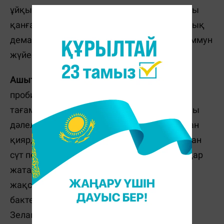
ұйқының өте маңызды екенін айтады. Ұйқы
қанғанда ғана ми толық демалады. Ал толық
демалған мидың жүйке жүйесі орнығып, иммун
жүйесімен жақсы байланыс орнайды.
Ашытылған тағам жеу.
Ғылымда
пробиотикалық, яғни, ашытылған
тағамдардың иммун жүйесін жақсартатыны
дәлелденген. Ондай тағамдарға ашытылған
қияр, ашытылған орамжапырақ, ашытылған
сүт пен айран, йогурт, кимчи сынды тағамдар
жатады. Бұл тағамдар адамның ішектегі
жақсы бактерияларды көбейтіп, жаман
бактерияларды азайтады. Мұны Жаңа
Зеландияның Отаго университетінің