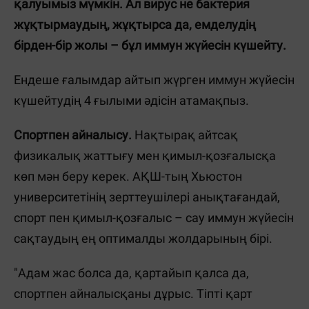
қалуымыз мүмкін. Ал вирус не бактерия
жұқтырмаудың, жұқтырса да, емделудің
бірден-бір жолы – бұл иммун жүйесін күшейту.
Ендеше ғалымдар айтып жүрген иммун жүйесін
күшейтудің 4 ғылыми әдісін атамақпыз.
Спортпен айналысу.
Нақтырақ айтсақ
физикалық жаттығу мен қимыл-қозғалысқа
көп мән беру керек. АҚШ-тың Хьюстон
университетінің зерттеушілері анықтағандай,
спорт пен қимыл-қозғалыс – сау иммун жүйесін
сақтаудың ең оптималды жолдарының бірі.
"Адам жас болса да, қартайып қалса да,
спортпен айналысқаны дұрыс. Тіпті қарт