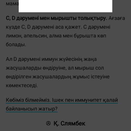
мамандары анықтаған.
С, D дәрумені мен мырышты толықтыру.
Ағзаға
күзде С, D дәрумені аса қажет. С дәрумені
лимон, апельсин, алма мен бұрышта көп
болады.
Ал D дәрумені иммун жүйесінің жаңа
жасушаларды өндіруіне, ал мырыш сол
өндірілген жасушалардың жұмыс істеуіне
көмектеседі.
Көбіміз білмейміз. Ішек пен иммунитет қалай
байланысып жатыр?
Қ. Слямбек