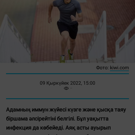
Фото:
kiwi.com
09 Қыркүйек 2022, 15:00
Адамның иммун жүйесі күзге және қысқа таяу
біршама әлсірейтіні белгілі. Бұл уақытта
инфекция да көбейеді. Аяқ асты ауырып