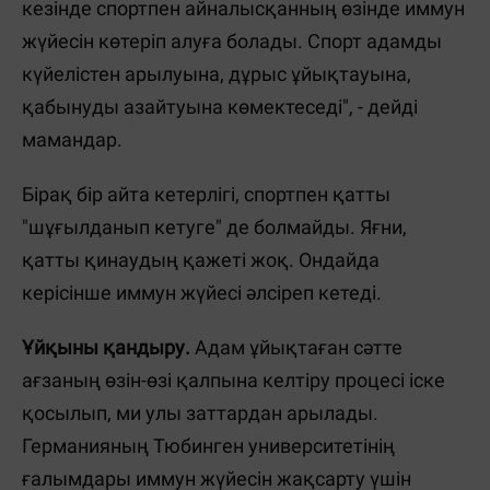
кезінде спортпен айналысқанның өзінде иммун
жүйесін көтеріп алуға болады. Спорт адамды
күйелістен арылуына, дұрыс ұйықтауына,
қабынуды азайтуына көмектеседі", - дейді
мамандар.
Бірақ бір айта кетерлігі, спортпен қатты
"шұғылданып кетуге" де болмайды. Яғни,
қатты қинаудың қажеті жоқ. Ондайда
керісінше иммун жүйесі әлсіреп кетеді.
Ұйқыны қандыру.
Адам ұйықтаған сәтте
ағзаның өзін-өзі қалпына келтіру процесі іске
қосылып, ми улы заттардан арылады.
Германияның Тюбинген университетінің
ғалымдары иммун жүйесін жақсарту үшін