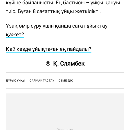
күйіне байланысты. Ең бастысы – ұйқы қануы
тиіс. Бұған 8 сағаттық ұйқы жеткілікті.
Ұзақ өмір сүру үшін қанша сағат ұйықтау
қажет?
Қай кезде ұйықтаған ең пайдалы?
Қ. Слямбек
ДҰРЫС ҰЙҚЫ
САЛМАҚ ТАСТАУ
СЕМІЗДІК