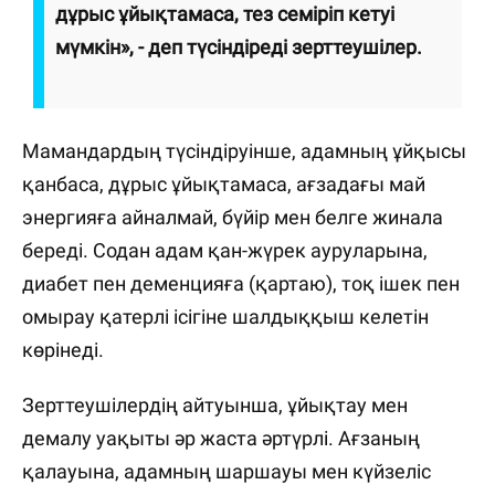
дұрыс ұйықтамаса, тез семіріп кетуі
мүмкін», - деп түсіндіреді зерттеушілер.
Мамандардың түсіндіруінше, адамның ұйқысы
қанбаса, дұрыс ұйықтамаса, ағзадағы май
энергияға айналмай, бүйір мен белге жинала
береді. Содан адам қан-жүрек ауруларына,
диабет пен деменцияға (қартаю), тоқ ішек пен
омырау қатерлі ісігіне шалдыққыш келетін
көрінеді.
Зерттеушілердің айтуынша, ұйықтау мен
демалу уақыты әр жаста әртүрлі. Ағзаның
қалауына, адамның шаршауы мен күйзеліс