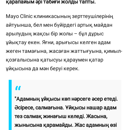
қарапайым әрі табиғи жолды тапты.
Mayo Clinic клиникасының зерттеушілерінің
айтуынша, бел мен бүйірдегі артық майдан
арылудың жақсы бір жолы – бұл дұрыс
ұйықтау екен. Яғни, арығысы келген адам
жеген тамағына, жасаған жаттығуына, қимыл-
қозғалысына қатысуы қараумен қатар
ұйқысына да мән беруі керек.
"Адамның ұйқысы көп нәрсеге әсер етеді.
Әсіресе, салмағына. Ұйқысы нашар адам
тез салмақ жинағыш келеді. Жасына,
жынысына қарамайды. Жас адамның өзі