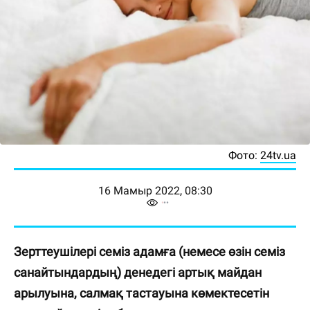
Фото:
24tv.ua
16 Мамыр 2022, 08:30
Зерттеушілері семіз адамға (немесе өзін семіз
санайтындардың) денедегі артық майдан
арылуына, салмақ тастауына көмектесетін