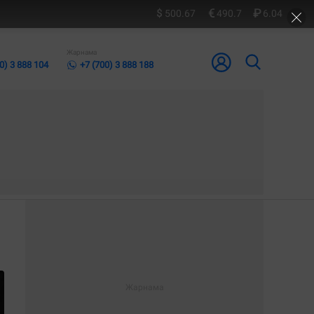
500.67
490.7
6.04
Жарнама
0) 3 888 104
+7 (700) 3 888 188