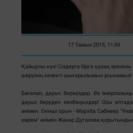
17 Тамыз 2015, 11:59
Қайырлы күн! Сіздерге бірге қазақ әуеніні
шеруінің кезекті шығарылымын ұсынамыз!
Бағалап, дауыс беріңіздер. Өз өнерпазы
дауыс беруден аянбаңыздар! Осы аптада 
әнімен. Екінші орын - Мархба Сәбиева "Ұна
көрем" әнімен Жанар Дугалова қорытынды