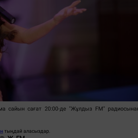
ма сайын сағат 20:00-де "Жұлдыз FM" радиосына
ен
тыңдай аласыздар.