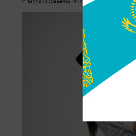
2.
Мархба Сәбиева "Ұнайды маған"