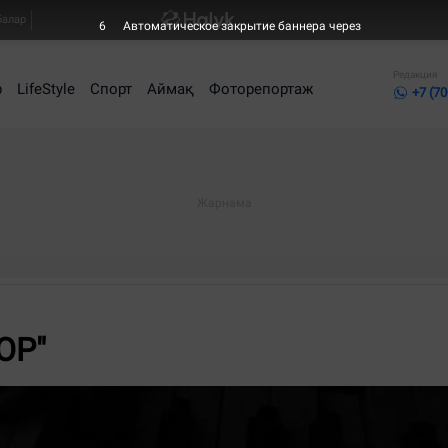
балар
4
Автоматическое закрытие баннера через
Редакция
р
LifeStyle
Спорт
Аймақ
Фоторепортаж
+7 (70
ОР"