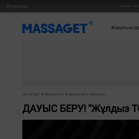
Жарнама
Арнайы жо
Жаңалықта
НЕГІЗГІ БЕТ
ЖҰЛДЫЗ FM
ДАУЫС БЕРУ! "ЖҰЛДЫЗ...
ДАУЫС БЕРУ! "Жұлдыз Т