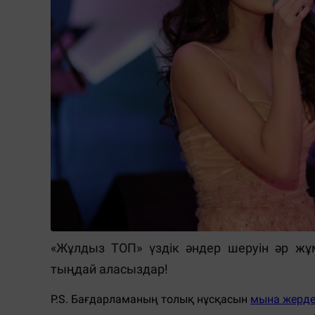
«Жұлдыз ТОП» үздік әндер шеруін әр жұ
тыңдай аласыздар!
P.S. Бағдарламаның толық нұсқасын
мына жерд