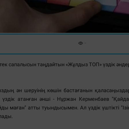
ң тек сапалысын таңдайтын «Жұлдыз ТОП» үздік әнде
ңыздың ән шеруінің көшін бастағанын қаласаңызда
үздік атанған әнші - Нұржан Керменбаев "Қайда
йды маған" атты туындысымен. Ал үздік үштікті "Ізі
лады.