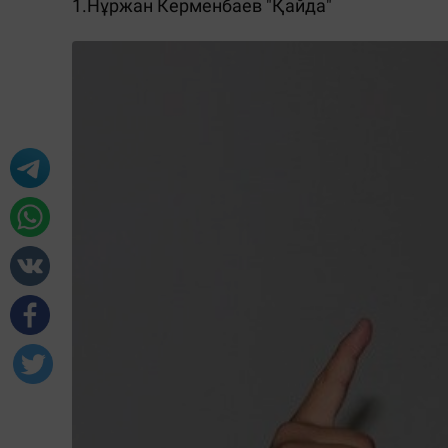
1.
Нұржан Керменбаев "Қайда"