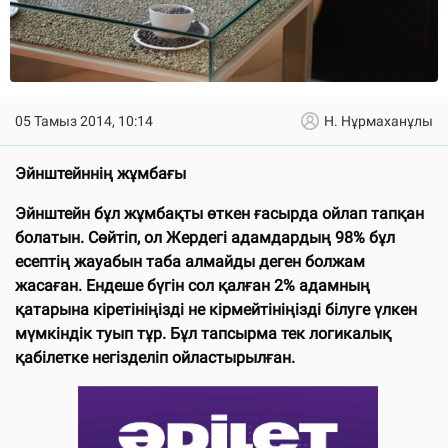
05 Тамыз 2014, 10:14
Н. Нұрмаханұлы
Эйнштейннің жұмбағы
Эйнштейн бұл жұмбақты өткен ғасырда ойлап тапқан
болатын. Сөйтіп, ол Жердегі адамдардың 98% бұл
есептің жауабын таба алмайды деген болжам
жасаған. Ендеше бүгін сол қалған 2% адамның
қатарына кіретініңізді не кірмейтініңізді білуге үлкен
мүмкіндік туып тұр. Бұл тапсырма тек логикалық
қабілетке негізделіп ойластырылған.