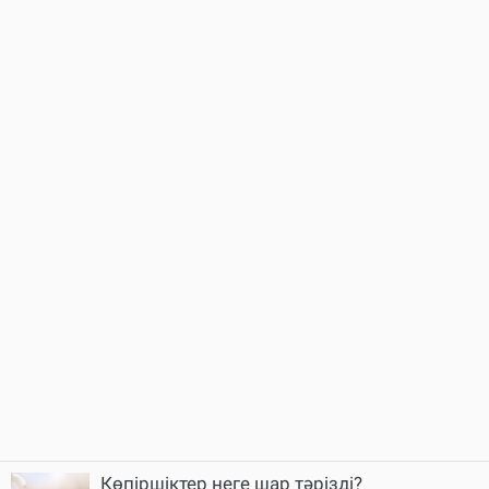
Көпіршіктер неге шар тәрізді?