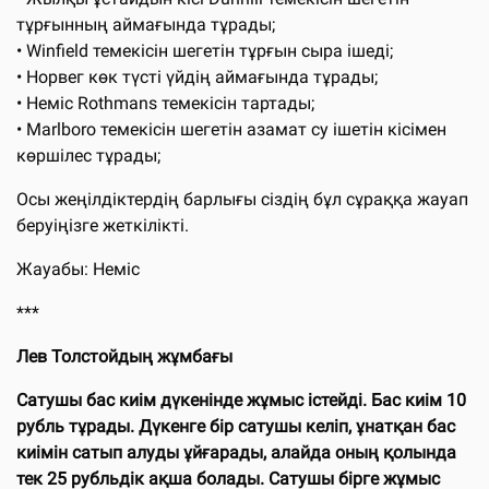
тұрғынның аймағында тұрады;
• Winfield темекісін шегетін тұрғын сыра ішеді;
• Норвег көк түсті үйдің аймағында тұрады;
• Неміс Rothmans темекісін тартады;
• Marlboro темекісін шегетін азамат су ішетін кісімен
көршілес тұрады;
Осы жеңілдіктердің барлығы сіздің бұл сұраққа жауап
беруіңізге жеткілікті.
Жауабы: Неміс
***
Лев Толстойдың жұмбағы
Сатушы бас киім дүкенінде жұмыс істейді. Бас киім 10
рубль тұрады. Дүкенге бір сатушы келіп, ұнатқан бас
киімін сатып алуды ұйғарады, алайда оның қолында
тек 25 рубльдік ақша болады. Сатушы бірге жұмыс