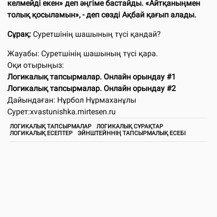
келмейді екен» деп әңгіме бастайды. «Айтқаныңмен
толық қосыламын», - деп сөзді Ақбай қағып алады.
Сұрақ:
Суретшінің шашының түсі қандай?
Жауабы: Суретшінің шашының түсі қара.
Оқи отырыңыз:
Логикалық тапсырмалар. Онлайн орындау #1
Логикалық тапсырмалар. Онлайн орындау #2
Дайындаған: Нұрбол Нұрмаханұлы
Сурет:xvastunishka.mirtesen.ru
ЛОГИКАЛЫҚ ТАПСЫРМАЛАР
ЛОГИКАЛЫҚ СҰРАҚТАР
ЛОГИКАЛЫҚ ЕСЕПТЕР
ЭЙНШТЕЙННІҢ ТАПСЫРМАЛЫҚ ЕСЕБІ