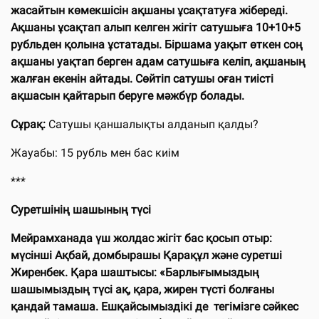
жасайтын көмекшісін ақшаны ұсақтатуға жібереді.
Ақшаны ұсақтап алып келген жігіт сатушыға 10+10+5
рубльден қолына ұстатады. Біршама уақыт өткен соң
ақшаны уақтап берген адам сатушыға келіп, ақшаның
жалған екенін айтады. Сөйтіп сатушы оған тиісті
ақшасын қайтарып беруге мәжбүр болады.
Сұрақ:
Сатушы қаншалықты алданып қалды?
Жауабы: 15 рубль мен бас киім
***
Суретшінің шашының түсі
Мейрамханада үш жолдас жігіт бас қосып отыр:
мүсінші Ақбай, домбырашы Қарақұл және суретші
Жиренбек. Қара шаштысы: «Барлығымыздың
шашымыздың түсі ақ, қара, жирен түсті болғаны
қандай тамаша. Ешқайсымыздікі де тегімізге сәйкес