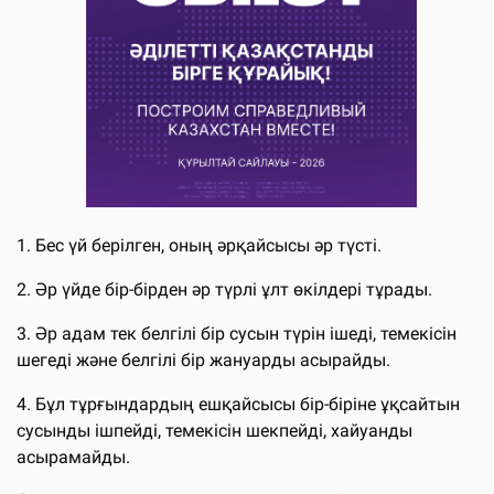
1. Бес үй берілген, оның әрқайсысы әр түсті.
2. Әр үйде бір-бірден әр түрлі ұлт өкілдері тұрады.
3. Әр адам тек белгілі бір сусын түрін ішеді, темекісін
шегеді және белгілі бір жануарды асырайды.
4. Бұл тұрғындардың ешқайсысы бір-біріне ұқсайтын
сусынды ішпейді, темекісін шекпейді, хайуанды
асырамайды.