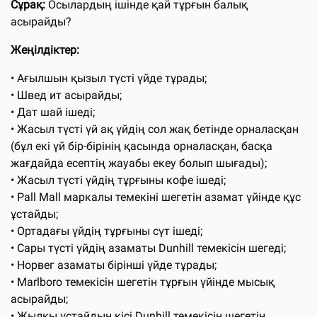
Сұрақ:
Осылардың ішінде қай тұрғын балық
асырайды?
Жеңілдіктер:
• Ағылшын қызыл түсті үйде тұрады;
• Швед ит асырайды;
• Дат шай ішеді;
• Жасыл түсті үй ақ үйдің сол жақ бетінде орналасқан
(бұл екі үй бір-бірінің қасында орналасқан, басқа
жағдайда есептің жауабы екеу болып шығады);
• Жасыл түсті үйдің тұрғыны кофе ішеді;
• Pall Mall маркалы темекіні шегетін азамат үйінде құс
ұстайды;
• Ортадағы үйдің тұрғыны сүт ішеді;
• Сары түсті үйдің азаматы Dunhill темекісін шегеді;
• Норвег азаматы бірінші үйде тұрады;
• Marlboro темекісін шегетін тұрғын үйінде мысық
асырайды;
• Жылқы ұстайдын кісі Dunhill темекісін шегетін