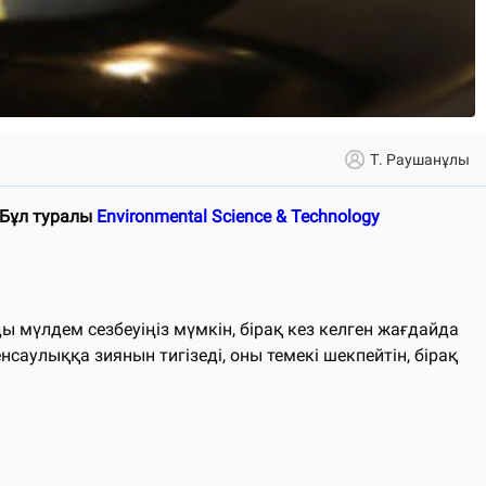
Т. Раушанұлы
 Бұл туралы
Environmental Science & Technology
ды мүлдем сезбеуіңіз мүмкін, бірақ кез келген жағдайда
нсаулыққа зиянын тигізеді, оны темекі шекпейтін, бірақ