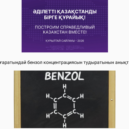
ығаратындай бензол концентрациясын тудыратынын анықтад