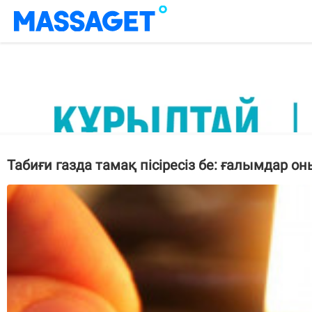
Табиғи газда тамақ пісіресіз бе: ғалымдар о