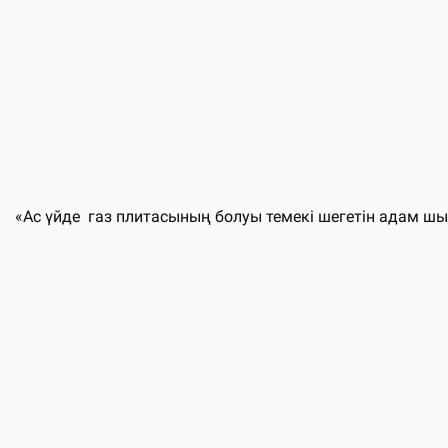
«Ас үйде газ плитасының болуы темекі шегетін адам ш