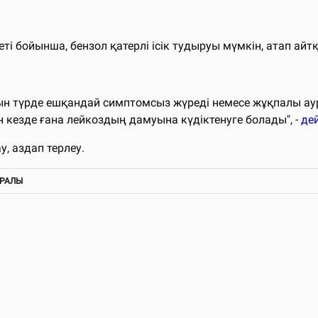
меті бойынша, бензол қатерлі ісік тудыруы мүмкін, атап ай
рын түрде ешқандай симптомсыз жүреді немесе жұқпалы ау
 кезде ғана лейкоздың дамуына күдіктенуге болады", -
де
, аздап терлеу.
УРАЛЫ