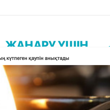
ның күтпеген қаупін анықтады