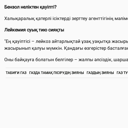
Бензол неліктен қауіпті?
Халықаралық қатерлі ісіктерді зерттеу агенттігінің мәлі
Лейкемия суық тию сияқты
"Ең қауіптісі – лейкоз айтарлықтай ұзақ уақытқа жасы
жасырынып қалуы мүмкін. Қандағы өзгерістер басталған
Оны байқауға болатын белгілер – жалпы әлсіздік, шаршау
ТАБИҒИ ГАЗ
ГАЗДА ТАМАҚ ПІСІРУДІҢ ЗИЯНЫ
ГАЗДЫҢ ЗИЯНЫ
ГАЗ Т