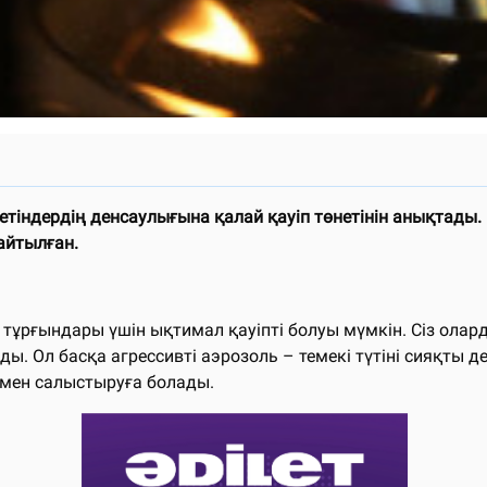
етіндердің денсаулығына қалай қауіп төнетінін анықтады.
айтылған.
р тұрғындары үшін ықтимал қауіпті болуы мүмкін. Сіз олар
ы. Ол басқа агрессивті аэрозоль – темекі түтіні сияқты де
рмен салыстыруға болады.