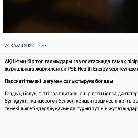
24 Қазан 2022, 18:47
АҚШ-тың бір топ ғалымдары газ плитасында тамақ пісір
журналында жарияланған PSE Health Energy зерттеуінде 
Пассивті темекі шегумен салыстыруға болады
Газдың болуы тіпті газ плитасы өшірілген болса да пәте
бұл қауіпті канцероген бензол концентрациясын арттырад
темекі шегетіндердің қасында тұрып түтінін жұтатында