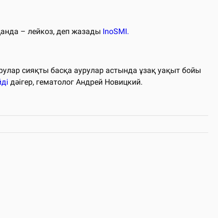
тқанда – лейкоз, деп жазады
InoSMI.
рулар сияқты басқа аурулар астында ұзақ уақыт бойы
йді
дәігер, гематолог Андрей Новицкий.