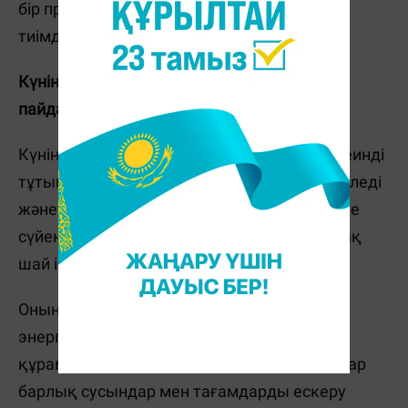
бір препараттармен әрекеттесіп, дәрінің
тиімділігін төмендетуі мүмкін.
Күніне қанша шай ішкен денсаулыққа
пайдалы?
Күніне 400 миллиграмнан артық емес кофеинді
тұтыну ұсынылады. Бұл нормаға сәйкес келеді
және денсаулыққа пайдалы. Осы мөлшерге
сүйене отырып, сіз күніне бірнеше шыныаяқ
шай ішуге болады.
Оның үстіне шоколадтан бастап
энергетикалық сусындар мен кофе
құрамындағы – күні бойы ішетін кофеині бар
барлық сусындар мен тағамдарды ескеру