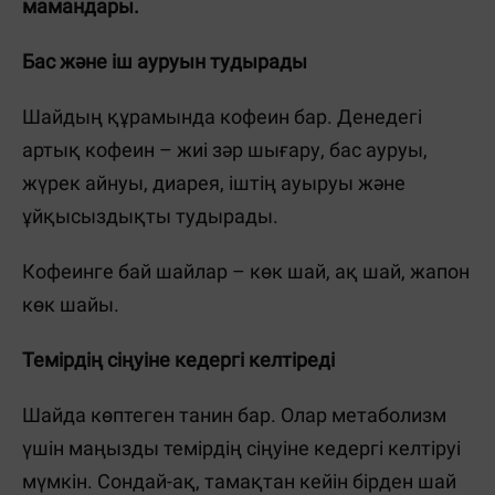
мамандары.
Бас және іш ауруын тудырады
Шайдың құрамында кофеин бар. Денедегі
артық кофеин – жиі зәр шығару, бас ауруы,
жүрек айнуы, диарея, іштің ауыруы және
ұйқысыздықты тудырады.
Кофеинге бай шайлар – көк шай, ақ шай, жапон
көк шайы.
Темірдің сіңуіне кедергі келтіреді
Шайда көптеген танин бар. Олар метаболизм
үшін маңызды темірдің сіңуіне кедергі келтіруі
мүмкін. Сондай-ақ, тамақтан кейін бірден шай