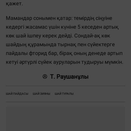
қажет.
Мамандар сонымен қатар: темірдің сіңуіне
кедергі жасамас үшін күніне 5 кеседен артық
көк шай ішпеу керек дейді. Сондай-ақ көк
шайдың құрамында тырнақ пен сүйектерге
пайдалы фторид бар, бірақ оның денеде артып
кетуі әртүрлі сүйек ауруларын тудыруы мүмкін.
Т. Раушанұлы
ШАЙ ПАЙДАСЫ
ШАЙ ЗИЯНЫ
ШАЙ ТУРАЛЫ