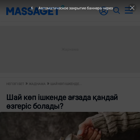
5
Автоматическое закрытие баннера через
НЕГІЗГІ БЕТ
ЖАДНАМА
ШАЙ КӨП ІШКЕНДЕ...
Шай көп ішкенде ағзада қандай
өзгеріс болады?