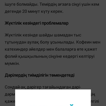
ішуге болмайды. Темірдің ағзаға сіңуі үшін кем
дегенде 20 минут күту керек.
Жүктілік кезіндегі проблемалар
Жүктілік кезінде шайды шамадан тыс
тұтынудан аулақ болу ұсынылады. Кофеин мен
катехиндер әйелдер мен балаларға өте қажет
фолий қышқылының сіңуіне кедергі келтіруі
мүмкін.
Дәрілердің тиімділігін төмендетеді
Сондай-ақ дәрігер тағайындаған дәрі-
дәрмектерді үнемі ішетіндер үшін шай ішудің
қажеті жоқ. Оның құрамындағы заттар белгілі