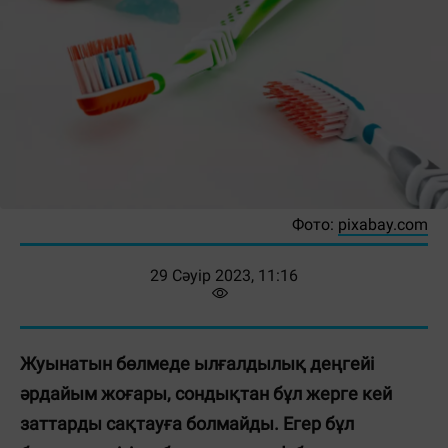
Фото:
pixabay.com
29 Сәуір 2023, 11:16
Жуынатын бөлмеде ылғалдылық деңгейі
әрдайым жоғары, сондықтан бұл жерге кей
заттарды сақтауға болмайды. Егер бұл