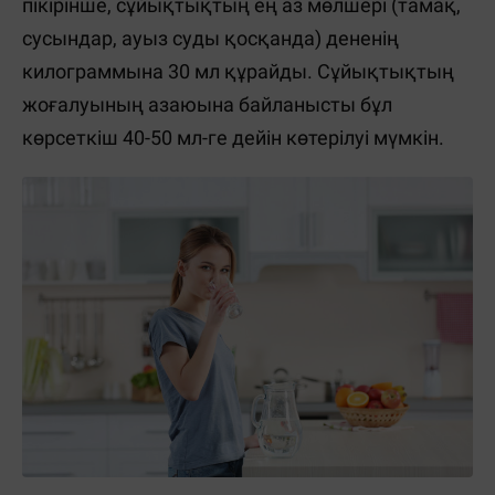
пікірінше, сұйықтықтың ең аз мөлшері (тамақ,
сусындар, ауыз суды қосқанда) дененің
килограммына 30 мл құрайды. Сұйықтықтың
жоғалуының азаюына байланысты бұл
көрсеткіш 40-50 мл-ге дейін көтерілуі мүмкін.