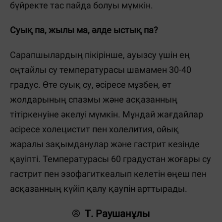
бүйректе тас пайда болуы мүмкін.
Суық па, жылы ма, әлде ыстық па?
Сарапшылардың пікірінше, ауызсу үшін ең
оңтайлы су температурасы шамамен 30-40
градус. Өте суық су, әсіресе мұзбен, өт
жолдарының спазмы және асқазанның
тітіркенуіне әкелуі мүмкін. Мұндай жағдайлар
әсіресе холецистит пен холелития, ойық
жаралы зақымданулар және гастрит кезінде
қауіпті. Температурасы 60 градустан жоғары су
гастрит пен эзофагиткеалып келетін өңеш пен
асқазанның күйіп қалу қаупін арттырады.
Т. Раушанұлы