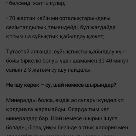
• белсенді жаттығулар;
• 70 жастан кейін ми орталықтарындағы
сезімталдылық төмендейді, бұл жағдайда
қосымша сұйықтық қабылдау қажет;
Тұтастай алғанда, сұйықтықты қабылдау күні
бойы біркелкі болуы үшін шамамен 30-40 минут
сайын 2-3 жұтым су ішу пайдалы.
Не ішу керек – су, шай немесе шырындар?
Минералды болса, емдік ас сулары күнделікті
қолдануға жарамайды. Оларда тым көп
минералдар бар. Шай немесе шырын ішуге
болады, бірақ ұйқы безінде артық калория мен