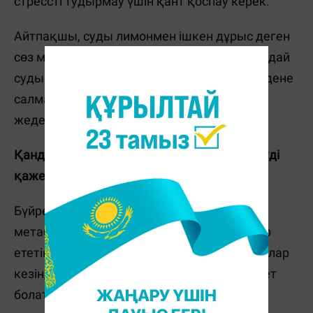
стрессті тудырмау үшін қант қоспау керек.
Айтпақшы, суды лимонмен ішкен дұрыс деген
сөз миф. Жақсартылған дәмнен басқа, мұндай
судың басқа пайдасы жоқ. Бұл сұйықтық дене
салмағын азайтады және метаболизмді
жеделдетеді деген ақпарат расталмаған.
Қандай патологиялар сұйықтықты көп ішуді
қажет етеді?
Бүйрек, тері немесе тыныс алу арқылы
метаболизмге және судың жоғалуына әсер
ететін белгілі бір патологиялар мен жағдайлар
кезінде сұйықтық тұтынуды арттыру қажет
болатын жағдайлар бар. Олардың ішінде