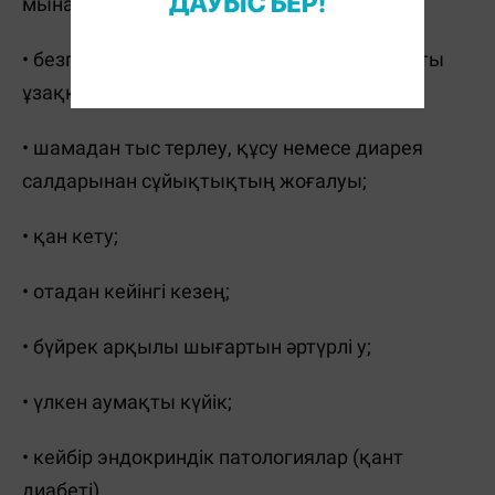
мыналарды атап өткен жөн:
• безгек, әсіресе инфекцияларға байланысты
ұзаққа созылған қызба;
• шамадан тыс терлеу, құсу немесе диарея
салдарынан сұйықтықтың жоғалуы;
• қан кету;
• отадан кейінгі кезең;
• бүйрек арқылы шығартын әртүрлі у;
• үлкен аумақты күйік;
• кейбір эндокриндік патологиялар (қант
диабеті).