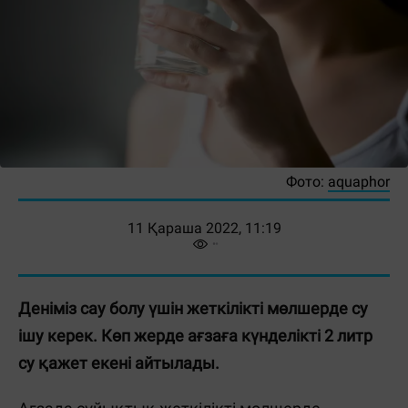
Фото:
aquaphor
11 Қараша 2022, 11:19
Деніміз сау болу үшін жеткілікті мөлшерде су
ішу керек. Көп жерде ағзаға күнделікті 2 литр
су қажет екені айтылады.