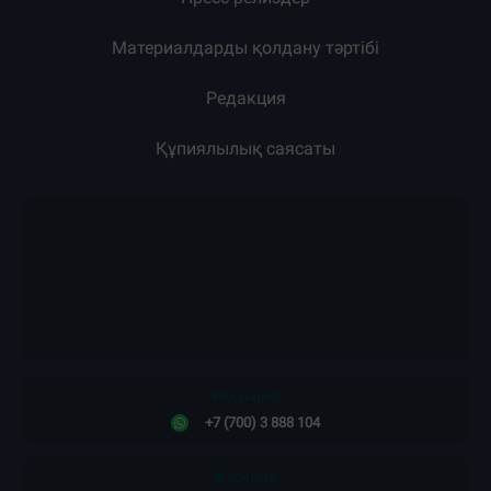
Жарнама
Жоба туралы
Пресс-релиздер
Материалдарды қолдану тәртібі
Редакция