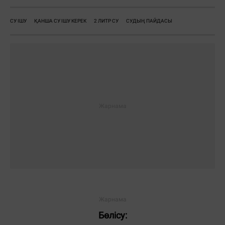
СУ ІШУ
ҚАНША СУ ІШУ КЕРЕК
2 ЛИТР СУ
СУДЫҢ ПАЙДАСЫ
Жауаптар:
ЖІБЕРУ