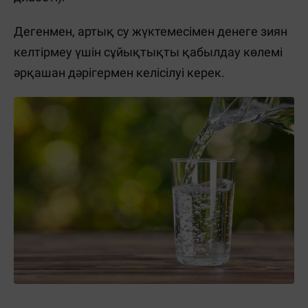
Дегенмен, артық су жүктемесімен денеге зиян
келтірмеу үшін сұйықтықты қабылдау көлемі
әрқашан дәрігермен келісілуі керек.