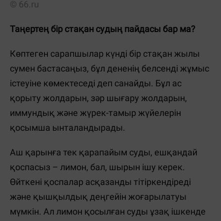
© 66.ru
Таңертең бір стақан судың пайдасы бар ма?
Көптеген сарапшылар күнді бір стақан жылы
сумен бастасаңыз, бұл дененің белсенді жұмыс
істеуіне көмектеседі деп санайды. Бұл ас
қорыту жолдарын, зәр шығару жолдарын,
иммундық және жүрек-тамыр жүйелерін
қосымша ынталандырады.
Аш қарынға тек қарапайым суды, ешқандай
қоспасыз – лимон, бал, шырын ішу керек.
Өйткені қоспалар асқазанды тітіркендіреді
және қышқылдық деңгейін жоғарылатуы
мүмкін. Ал лимон қосылған суды ұзақ ішкенде