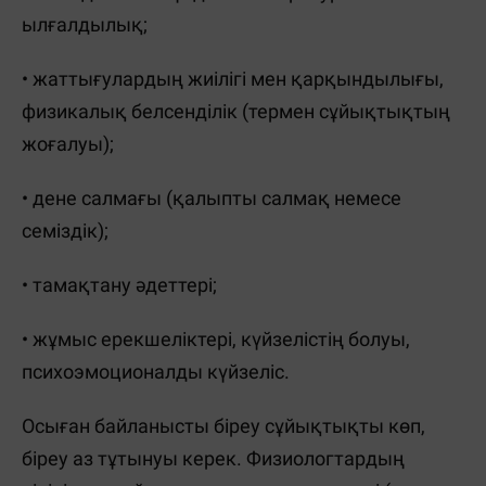
ылғалдылық;
• жаттығулардың жиілігі мен қарқындылығы,
физикалық белсенділік (термен сұйықтықтың
жоғалуы);
• дене салмағы (қалыпты салмақ немесе
семіздік);
• тамақтану әдеттері;
• жұмыс ерекшеліктері, күйзелістің болуы,
психоэмоционалды күйзеліс.
Осыған байланысты біреу сұйықтықты көп,
біреу аз тұтынуы керек. Физиологтардың