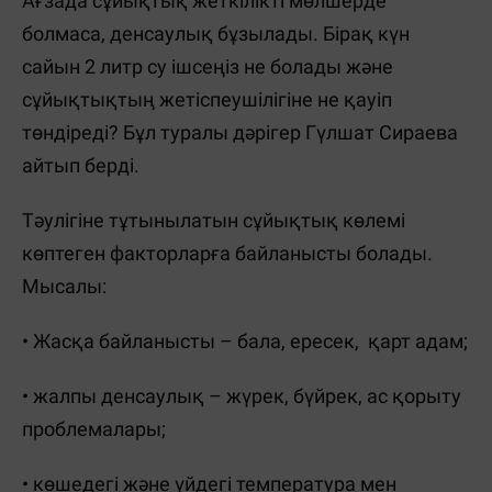
Ағзада сұйықтық жеткілікті мөлшерде
болмаса, денсаулық бұзылады. Бірақ күн
сайын 2 литр су ішсеңіз не болады және
сұйықтықтың жетіспеушілігіне не қауіп
төндіреді? Бұл туралы дәрігер Гүлшат Сираева
айтып берді.
Тәулігіне тұтынылатын сұйықтық көлемі
көптеген факторларға байланысты болады.
Мысалы:
• Жасқа байланысты – бала, ересек, қарт адам;
• жалпы денсаулық – жүрек, бүйрек, ас қорыту
проблемалары;
• көшедегі және үйдегі температура мен