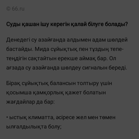
© 66.ru
Суды қашан ішу керегін қалай білуге ​​болады?
Денедегі су азайғанда алдымен адам шөлдей
бастайды. Мида сұйықтық пен тұздың тепе-
теңдігін сақтайтын ерекше аймақ бар. Ол
ағзада су азайғанда шөлдеу сигналын береді.
Бірақ сұйықтық балансын толтыру үшін
қосымша қамқорлық қажет болатын
жағдайлар да бар:
• ыстық климатта, әсіресе жел мен төмен
ылғалдылықта болу;