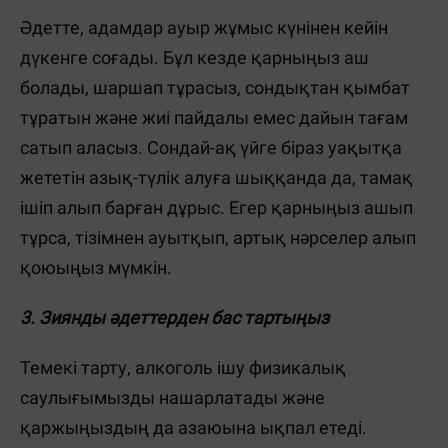
Әдетте, адамдар ауыр жұмыс күнінен кейін
дүкенге соғады. Бұл кезде қарныңыз аш
болады, шаршап тұрасыз, сондықтан қымбат
тұратын және жиі пайдалы емес дайын тағам
сатып аласыз. Сондай-ақ үйге біраз уақытқа
жететін азық-түлік алуға шыққанда да, тамақ
ішіп алып барған дұрыс. Егер қарныңыз ашып
тұрса, тізімнен ауытқып, артық нәрселер алып
қоюыңыз мүмкін.
3. Зиянды әдеттерден бас тартыңыз
Темекі тарту, алкоголь ішу физикалық
саулығымызды нашарлатады және
қаржыңыздың да азаюына ықпал етеді.