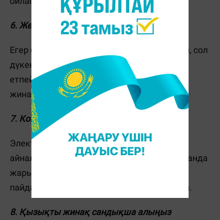
ойластырып, тізім құрып алған дұрыс.
6. Жеңілдік картасын қолданыңыз
Егер бір дүкенге өте жиі баратын болсаңыз, сол
дүкеннің жеңілдік картасын алған артық
етпейді. Әдетте, мұндай карталарда бонус
жинауға болады.
7. Коммуналды шығындарды бақылаңыз
Электр қуаты мен суды үнемдеуді әдетке
айналдырыңыз. Мысалы, бөлмеден шыққанда
жарықты өшіріп жүріңіз және
пайдаланбасаңыз, суды ағызып қоймаңыз.
8. Қызықты жинақ сандықша алыңыз