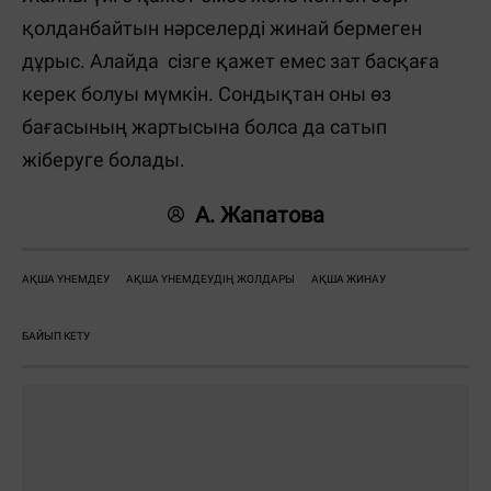
қолданбайтын нәрселерді жинай бермеген
дұрыс. Алайда сізге қажет емес зат басқаға
керек болуы мүмкін. Сондықтан оны өз
бағасының жартысына болса да сатып
жіберуге болады.
А. Жапатова
АҚША ҮНЕМДЕУ
АҚША ҮНЕМДЕУДІҢ ЖОЛДАРЫ
АҚША ЖИНАУ
БАЙЫП КЕТУ