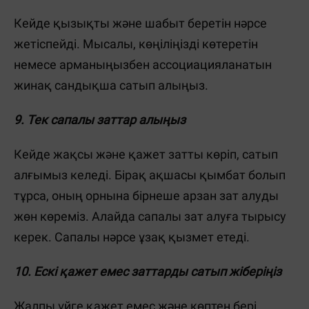
Кейде қызықты және шабыт беретін нәрсе
жетіспейді. Мысалы, көңіліңізді көтеретін
немесе арманыңызбен ассоциацияланатын
жинақ сандықша сатып алыңыз.
9. Тек сапалы заттар алыңыз
Кейде жақсы және қажет затты көріп, сатып
алғымыз келеді. Бірақ ақшасы қымбат болып
тұрса, оның орнына бірнеше арзан зат алуды
жөн көреміз. Алайда сапалы зат алуға тырысу
керек. Сапалы нәрсе ұзақ қызмет етеді.
10. Ескі қажет емес заттарды сатып жіберіңіз
Жалпы үйге қажет емес және көптен бері