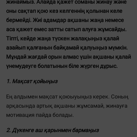
жинаймыз. Алайда қажет соманы жинау және
оны сақтап қою кез келгеннің қолынан келе
бермейді. Жиі адамдар ақшаны жаңа немесе
аса қажет емес затты сатып алуға жұмсайды.
Тіпті, кейде жаңа түскен жалақыңыз қалай
азайып қалғанын байқамай қалуыңыз мүмкін.
Мұндай жағдай орын алмас үшін ақшаны қалай
үнемудеуге болатынын біле жүрген дұрыс.
1. Мақсат қойыңыз
Ең алдымен мақсат қоюыуыңыз керек. Соның
арқасында артық ақшаны жұмсамай, жинауға
мотивация пайда болады.
2. Дүкенге аш қарынмен бармаңыз