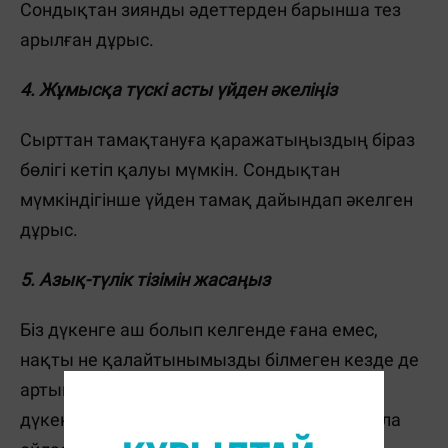
Сондықтан зиянды әдеттерден барынша тез
арылған дұрыс.
4. Жұмысқа түскі асты үйден әкеліңіз
Сырттан тамақтануға қаражатыңыздың біраз
бөлігі кетіп қалуы мүмкін. Сондықтан
мүмкіндігінше үйден тамақ дайындап әкелген
дұрыс.
5. Азық-түлік тізімін жасаңыз
Біз дүкенге аш болып келгенде ғана емес,
нақты не қалайтынымызды білмеген кезде де
артық ақша жұмсап қоямыз. Сондықтан
дүкеннен не алатыныңызды үйде алдын ала