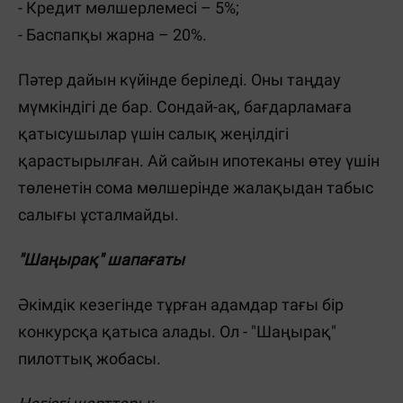
- Кредит мөлшерлемесі – 5%;
- Баспапқы жарна – 20%.
Пәтер дайын күйінде беріледі. Оны таңдау
мүмкіндігі де бар. Сондай-ақ, бағдарламаға
қатысушылар үшін салық жеңілдігі
қарастырылған. Ай сайын ипотеканы өтеу үшін
төленетін сома мөлшерінде жалақыдан табыс
салығы ұсталмайды.
"Шаңырақ" шапағаты
Әкімдік кезегінде тұрған адамдар тағы бір
конкурсқа қатыса алады. Ол - "Шаңырақ"
пилоттық жобасы.