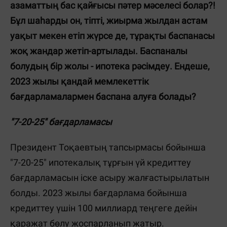
азаматтың бас қайғысы пәтер мәселесі болар?!
Бұл шаһарды он, тіпті, жиырма жылдан астам
уақыт мекен етіп жүрсе де, тұрақты баспанасы
жоқ жандар жетіп-артылады. Баспаналы
болудың бір жолы - ипотека рәсімдеу. Ендеше,
2023 жылы қандай мемлекеттік
бағдарламалармен баспана алуға болады?
"7-20-25" бағдарламасы
Президент Тоқаевтың тапсырмасы бойынша
"7-20-25" ипотекалық тұрғын үй кредиттеу
бағдарламасын іске асыру жалғастырылатын
болды. 2023 жылы бағдарлама бойынша
кредиттеу үшін 100 миллиард теңгеге дейін
қаражат бөлу жоспарланып жатыр.