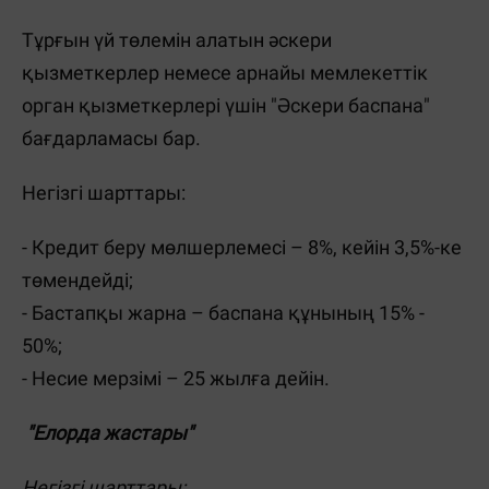
Тұрғын үй төлемін алатын әскери
қызметкерлер немесе арнайы мемлекеттік
орган қызметкерлері үшін "Әскери баспана"
бағдарламасы бар.
Негізгі шарттары:
- Кредит беру мөлшерлемесі – 8%, кейін 3,5%-ке
төмендейді;
- Бастапқы жарна – баспана құнының 15% -
50%;
- Несие мерзімі – 25 жылға дейін.
"Елорда жастары"
Негізгі шарттары: