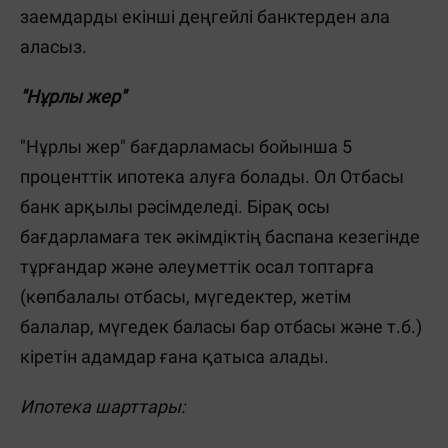
заемдарды екінші деңгейлі банктерден ала
аласыз.
"Нұрлы жер"
"Нұрлы жер" бағдарламасы бойынша 5
проценттік ипотека алуға болады. Ол Отбасы
банк арқылы рәсімделеді. Бірақ осы
бағдарламаға тек әкімдіктің баспана кезегінде
тұрғандар және әлеуметтік осал топтарға
(көпбалалы отбасы, мүгедектер, жетім
балалар, мүгедек баласы бар отбасы және т.б.)
кіретін адамдар ғана қатыса алады.
Ипотека шарттары: