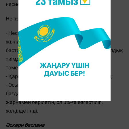
несие алуға болады.
Негізгі шарттары:
- Несие мөлшерлемесі - 13,5% (сыйақының
жылдық тиімді мөлшерлемесі 14,5%-тен
бастап), кейін 5%-ке дейін (сыйақының жылдық
тиімді мөлшерлемесі - 5,2%-тен бастап)
төмендетіледі;
- Қарыз алу мерзімі - 6 ай - 25 жыл аралығы;
- Осы уақытқа дейін тұрғын үй бұл
бағдарламамен 20 проценттік алғашқы
жарнамен берілетін, ол 0%-ға өзгертіліп,
жеңілдетілді.
Әскери баспана