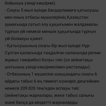
бойынша үзінді көшірме).
- Соңғы 5 жыл ішінде бағдарламаға қатысушы
мен оның отбасы мүшелерінің Қазақстан
аумағында сатып алу құқығымен жалдамалы
тұрғын үйі немесе меншік құқығында тұрғын
үйі болмауы қажет.
- Қатысушының соңғы бір жыл ішінде Нұр-
Сұлтан қаласында таңдалған саласында ресми
жұмыс тәжірибесі болуы тиіс (ол зейнетақы
шотының үзінді көшірмесімен расталады).
- Отбасының 1 мүшесіне шаққандағы соңғы 6
айдағы табыс 6 ең төменгі күнкөріс деңгейінен
немесе 209 826 теңгеден аспауы тиіс
(зейнетақы жарналары, жеке табыс салығы
және басқа да міндетті жарналарды