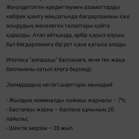
Жеңілдетілген кредиттеумен азаматтарды
көбірек қамту мақсатында бағдарламаны іске
асырудың жекелеген талаптары қайта
қаралды. Атап айтқанда, әрбір қарыз алушы
бұл бағдарламаға бір рет қана қатыса алады.
Ипотека "алғашқы" баспанаға, яғни тек жаңа
баспананы сатып алуға беріледі.
Заемдардың негізгі шарттары мынадай:
- Жылдық номиналды сыйақы жарнасы – 7%;
- Бастапқы жарна – баспана құнының 20
пайызы;
- Шектік мерзім – 20 жыл.