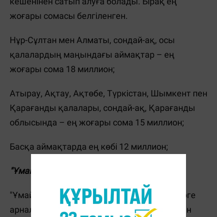
кешенінен сатып алуға болады. Бірақ ең
жоғары сомасы белгіленген.
Нұр-Сұлтан мен Алматы, сондай-ақ, осы
қалалардың маңындағы аймақтар – ең
жоғары сома 18 миллион;
Атырау, Ақтау, Ақтөбе, Түркістан, Шымкент пен
Қарағанды қалалары, сондай-ақ, Қарағанды
облысында – ең жоғары сома 15 миллион;
Басқа аймақтарда ең көбі 12 миллион;
"Ұмай" ипотекасы
"Ұмай" ипотекалық бағдарламасы әйелдерге
арналған. Онымен 30 миллион теңгеге дейін