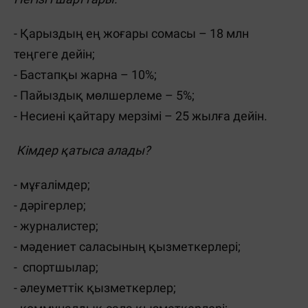
- Қарыздың ең жоғары сомасы – 18 млн
теңгеге дейін;
- Бастапқы жарна – 10%;
- Пайыздық мөлшерлеме – 5%;
- Несиені қайтару мерзімі – 25 жылға дейін.
Кімдер қатыса алады?
- мұғалімдер;
- дәрігерлер;
- журналистер;
- мәдениет саласының қызметкерлері;
- спортшылар;
- әлеуметтік қызметкерлер;