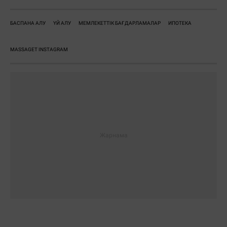
БАСПАНА АЛУ
ҮЙ АЛУ
МЕМЛЕКЕТТІК БАҒДАРЛАМАЛАР
ИПОТЕКА
MASSAGET INSTAGRAM
Жауаптар:
ЖІБЕРУ