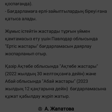
қоспағанда).
- Бағдарламаға ерлі-зайыптылардың біреуі ғана
қатыса алады.
Жұмыс істейтін жастарды тұрғын үймен
қамтамасыз ету үшін Павлодар облысында
"Ертіс жастары" бағдарламасын даярлау
жоспарланып отыр.
Қазір Ақтөбе облысында "Ақтөбе жастары"
(2022 жылдың 30 желтоқсанға дейін) және
Абай облысында "Абай жастары" (2023
жылдың 12 қаңтарына дейін) бағдарламасына
құжат қабылдау жүріп жатыр.
А. Жапатова