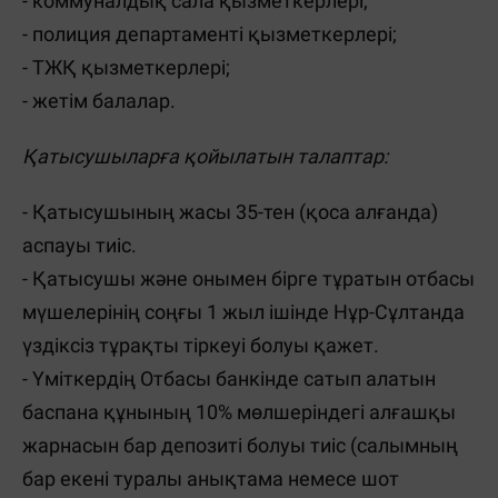
- коммуналдық сала қызметкерлері;
- полиция департаменті қызметкерлері;
- ТЖҚ қызметкерлері;
- жетім балалар.
Қатысушыларға қойылатын талаптар:
- Қатысушының жасы 35-тен (қоса алғанда)
аспауы тиіс.
- Қатысушы және онымен бірге тұратын отбасы
мүшелерінің соңғы 1 жыл ішінде Нұр-Сұлтанда
үздіксіз тұрақты тіркеуі болуы қажет.
- Үміткердің Отбасы банкінде сатып алатын
баспана құнының 10% мөлшеріндегі алғашқы
жарнасын бар депозиті болуы тиіс (салымның
бар екені туралы анықтама немесе шот