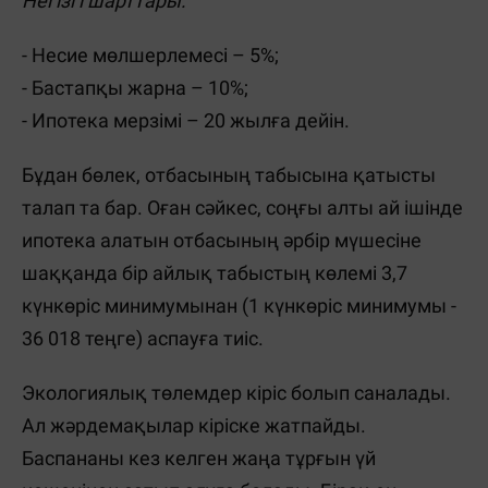
Негізгі шарттары:
- Несие мөлшерлемесі – 5%;
- Бастапқы жарна – 10%;
- Ипотека мерзімі – 20 жылға дейін.
Бұдан бөлек, отбасының табысына қатысты
талап та бар. Оған сәйкес, соңғы алты ай ішінде
ипотека алатын отбасының әрбір мүшесіне
шаққанда бір айлық табыстың көлемі 3,7
күнкөріс минимумынан (1 күнкөріс минимумы -
36 018 теңге) аспауға тиіс.
Экологиялық төлемдер кіріс болып саналады.
Ал жәрдемақылар кіріске жатпайды.
Баспананы кез келген жаңа тұрғын үй