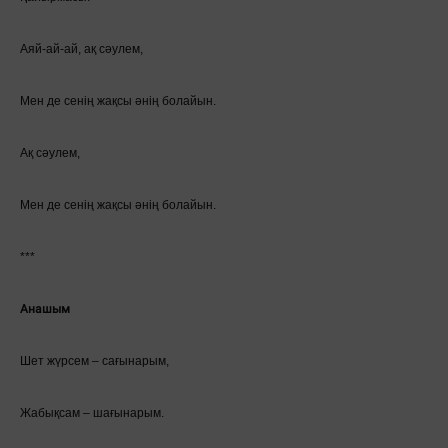
Аяй-ай-ай, ақ сәулем,
Мен де сенің жақсы әнің болайын.
Ақ сәулем,
Мен де сенің жақсы әнің болайын.
***
Анашым
Шет жүрсем – сағынарым,
Жабықсам – шағынарым.