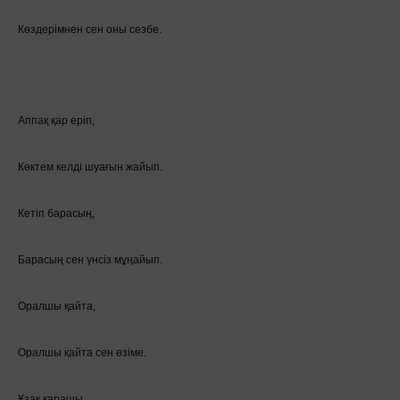
Көздерімнен сен оны сезбе.
Аппақ қар еріп,
Көктем келді шуағын жайып.
Кетіп барасың,
Барасың сен үнсіз мұңайып.
Оралшы қайта,
Оралшы қайта сен өзіме.
Ұзақ қарашы,