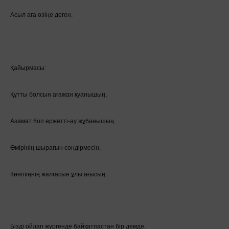
Асыл аға өзіңе деген.
Қайырмасы:
Құтты болсын ағажан қуанышың,
Азамат боп ержетті-ау жұбанышың.
Өмірінің шырағын сөндірмесін,
Көніліңнің жалғасын ұлы ағысың.
Бізді ойлап жүргенде байқатпастан бір демде,