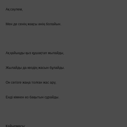
Ақ сәулем,
Мен де сенің жақсы әнің болайын.
Ақ қайыңды қыз құшақтап жылайды,
Жылайды да көздің жасын бұлайды.
Он сегізге жаңа толған жас ару,
Енді кімнен өз бақытын сұрайды.
Қайырмасы: