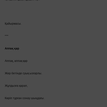
Қайырмасы.
***
Аппақ қар
Аппақ, аппақ қар
Жер бетінде суық ызғарлы.
Жұлдызға қарап,
Көріп тұрған сонау шыңдағы.