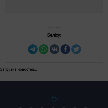
ЕҢ КӨП ОҚЫЛҒАН
Тәулік
Апта
Ай
Бөлісу:
Загрузка новостей...