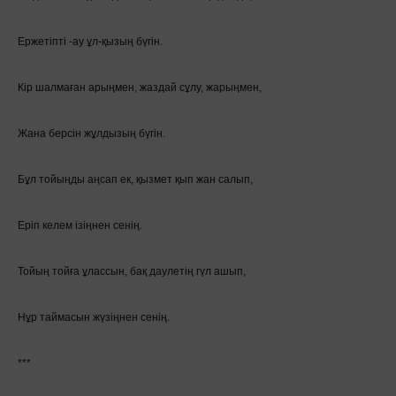
Ержетіпті -ау ұл-қызың бүгін.
Кір шалмаған арыңмен, жаздай сұлу, жарыңмен,
Жана берсін жұлдызың бүгін.
Бұл тойыңды аңсап ек, қызмет қып жан салып,
Еріп келем ізіңнен сенің.
Тойың тойға ұлассын, бақ даулетің гүл ашып,
Нұр таймасын жүзіңнен сенің.
***