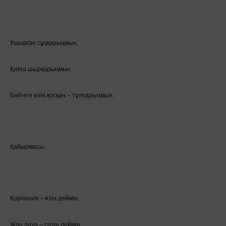
Ұшырған сұңқарыңмын,
Қияға шырқарыңмын.
Бәйгеге өзің қосқан – тұлпарыңмын.
Қайырмасы.
Қорғаным – өзің деймін,
Жан дауа – сөзің деймін.