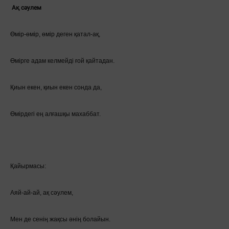
Ақ сәулем
Өмір-өмір, өмір деген қатал-ақ,
Өмірге адам келмейді ғой қайтадан.
Қиын екен, қиын екен сонда да,
Өмірдегі ең алғашқы махаббат.
Қайырмасы:
Аяй-ай-ай, ақ сәулем,
Мен де сенің жақсы әнің болайын.