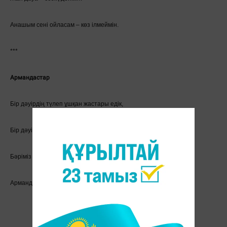
Анашым сені ойласам – көз ілмеймін.
***
Армандастар
Бір дәуірдің түлеп ұшқан жастары едік,
Бір дәуірдің мөлдіреген аспаны едік.
Бәріміз де жазылмаған дастан едік,
Армандастар – құрдастар.