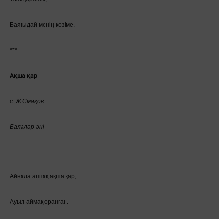
Баяғыдай менің көзіме.
***
Ақша қар
с. Ж.Смақов
Балалар әні
Айнала аппақ ақша қар,
Ауыл-аймақ оранған.