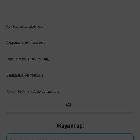
Көк балауса шөптері,
Алдына жемін қоямыз.
Әукешім сүтті көп беріп,
Балқаймаққа тоямыз.
Сурет lilyth.ru сайтынан алынған
Жауаптар: