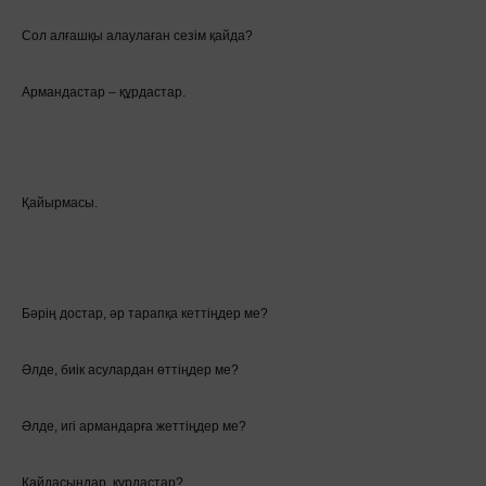
Сол алғашқы алаулаған сезім қайда?
Армандастар – құрдастар.
Қайырмасы.
Бәрің достар, әр тарапқа кеттіңдер ме?
Әлде, биік асулардан өттіңдер ме?
Әлде, игі армандарға жеттіңдер ме?
Қайдасыңдар, құрдастар?