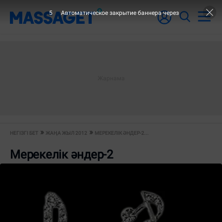
4
Автоматическое закрытие баннера через
НЕГІЗГІ БЕТ
ЖАҢА ЖЫЛ 2012
МЕРЕКЕЛІК ӘНДЕР-2...
Мерекелік әндер-2