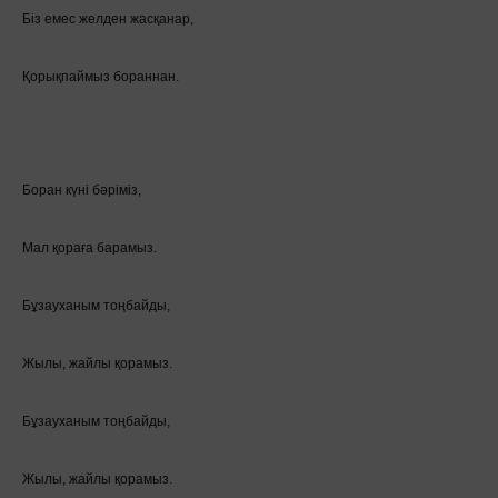
Біз емес желден жасқанар,
Қорықпаймыз бораннан.
Боран күні бәріміз,
Мал қораға барамыз.
Бұзауханым тоңбайды,
Жылы, жайлы қорамыз.
Бұзауханым тоңбайды,
Жылы, жайлы қорамыз.