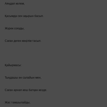
Аяңдап келем,
Қасымда сен ақырын басып.
Жүрек соғады,
Саған деген көңілім тасып.
Қайырмасы:
Тыңдашы ән салайын мен,
Саған арнап кеш батқан кезде.
Жас тамшылайды,