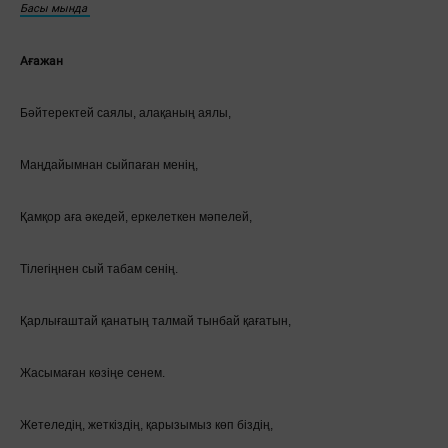
Басы мында
Ағажан
Бәйтеректей саялы, алақаның аялы,
Маңдайымнан сыйпаған менің,
Қамқор аға әкедей, еркелеткен мәпелей,
Тілегіңнен сый табам сенің.
Қарлығаштай қанатың талмай тынбай қағатын,
Жасымаған көзіңе сенем.
Жетеледің, жеткіздің, қарызымыз көп біздің,