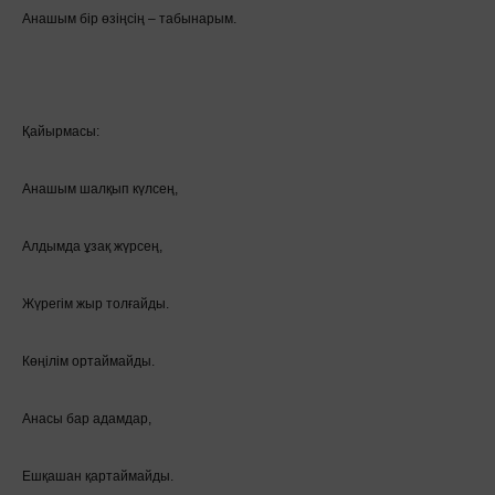
Анашым бір өзіңсің – табынарым.
Қайырмасы:
Анашым шалқып күлсең,
Алдымда ұзақ жүрсең,
Жүрегім жыр толғайды.
Көңілім ортаймайды.
Анасы бар адамдар,
Ешқашан қартаймайды.