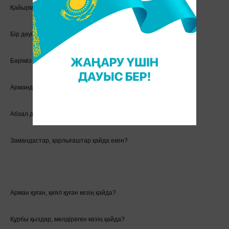
Қайырмасы:
Бір дәуірдің мөлдіреген аспаны едік,
Бәріміз бір өмір жолын бастап едік.
Армандастар қайда?
Абзал достар қайда?
Замандастар, қарлығаштар қайда екен?
Арман қуған, қиял қуған кезің қайда?
Құрбы қыздар, мөлдіреген көзің қайда?