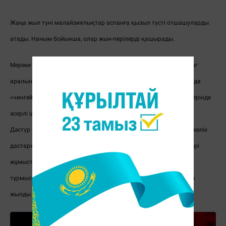
Жаңа жыл түні малайзиялықтар аспанға қызыл түсті отшашуларды
атады. Наным бойынша, олар жын-перілерді қашырады.
Мереке күндері Малайзия елінің түкпір-түкпірінде, әсіресе Пинанг
аралында «чингей» байқауы өткізіледі. Малай тілінен аударғанда
«чингей» сөзі «нағыз өнер» деген мағына береді. Пинанг көшелерінде
әсерлі шерулер өтеді.
Дәстүр бойынша Қытай Жаңа жылында отбасы мүшелері мерекелік
дастархан басына жиналады. Еңбекқор қытай халқы бұл күндері
жұмысты ұмытып, ата-аналарының үйіне қонаққа барады. Ал
тұрмысқа шыққан келіншектер жолдасының үйіне барып, Жаңа
жылды қайын жұртымен бірге қарсы алады.