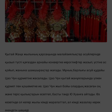
Қытай Жаңа жылының қарсаңында малайзиялықтар асүйлерінде
қызыл түсті қағаздан арнайы конвертке иероглифтер жазып, үстіне ас
қойып, жанына шамшырақтар жағады. Мұның барлығы асүй құдайы
Цао Чун құрметіне жасалады. Цао Чун қытай жанұяларында үлкен
құрмет пен қошеметке ие. Цао Чун жыл бойы олардың жасаған оң
және теріс қылықтарын есептеп, басты тәңір Ю Хуанға айтады. Өз
кезегінде ол келер жылы кімді марапаттап, ал кімді жазалау керек
екендігін шешеді.