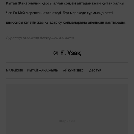
Қытай Жаңа жылын қарсы алған соң, екі аптадан кейін қытай халқы
Чеп Го Мей мерекесін атап өтеді. Бұл мерекеде тұрмысқа сәтті
шыққысы келетін жас қыздар су қоймаларына апельсин лақтырады.
Суреттер ғаламтор беттерінен алынған
Ғ. Ұзақ
МАЛАЙЗИЯ
ҚЫТАЙ ЖАҢА ЖЫЛЫ
АЙ КҮНТІЗБЕСІ
ДӘСТҮР