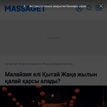
5
Автоматическое закрытие баннера через
НЕГІЗГІ БЕТ
ЖАҢА ЖЫЛ 2012
МАЛАЙЗИЯ ЕЛІ ҚЫТАЙ...
Малайзия елі Қытай Жаңа жылын
қалай қарсы алады?