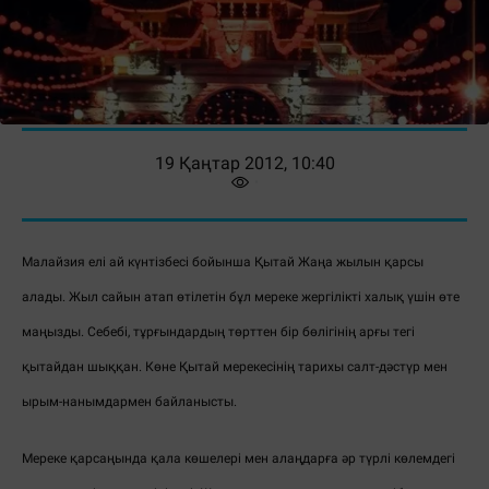
19 Қаңтар 2012, 10:40
Малайзия елі ай күнтізбесі бойынша Қытай Жаңа жылын қарсы
алады. Жыл сайын атап өтілетін бұл мереке жергілікті халық үшін өте
маңызды. Себебі, тұрғындардың төрттен бір бөлігінің арғы тегі
қытайдан шыққан. Көне Қытай мерекесінің тарихы салт-дәстүр мен
ырым-нанымдармен байланысты.
Мереке қарсаңында қала көшелері мен алаңдарға әр түрлі көлемдегі