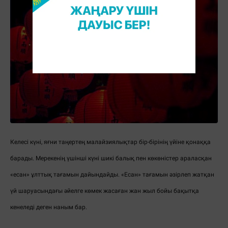
Келесі күні, яғни таңертең малайзиялықтар бір-бірінің үйіне қонаққа
барады. Мерекенің үшінші күні шикі балық пен көкөністер араласқан
«есан» ұлттық тағамын дайындайды. «Есан» тағамын әзірлеп жатқан
үй шаруасындағы әйелге көмек жасаған жан жыл бойы бақытқа
кенеледі деген наным бар.