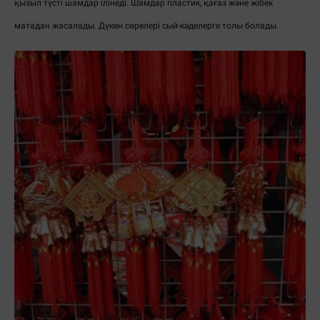
қызыл түсті шамдар ілінеді. Шамдар пластик, қағаз және жібек
матадан жасалады. Дүкен сөрелері сый-кәделерге толы болады.