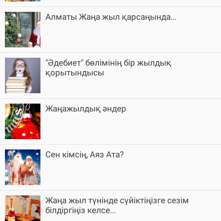
Алматы Жаңа жыл қарсаңында...
"Әдебиет" бөлімінің бір жылдық
қорытындысы
Жаңажылдық әндер
Сен кімсің, Аяз Ата?
Жаңа жыл түнінде сүйіктіңізге сезім
білдіргіңіз келсе...