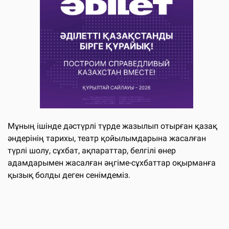
Мұның ішінде дәстүрлі түрде жазылып отырған қазақ
әндерінің тарихы, театр қойылымдарына жасалған
түрлі шолу, сұхбат, ақпараттар, белгілі өнер
адамдарымен жасалған әңгіме-сұхбаттар оқырманға
қызық болды деген сенімдеміз.