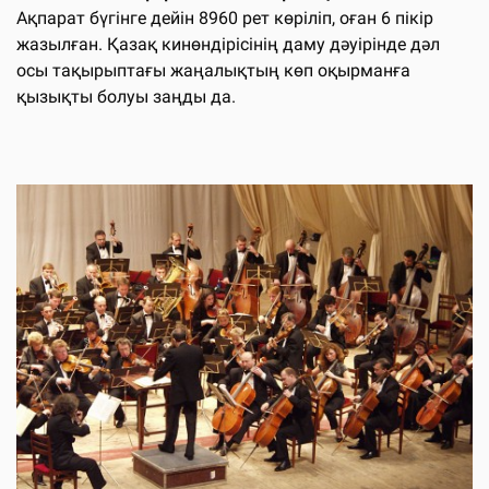
Ақпарат бүгінге дейін 8960 рет көріліп, оған 6 пікір
жазылған. Қазақ кинөндірісінің даму дәуірінде дәл
осы тақырыптағы жаңалықтың көп оқырманға
қызықты болуы заңды да.