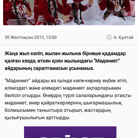
30 Желтоқсан 2012, 15:00
А. Құлтай
Жаңа жыл келіп, жылан жылына бірнеше қадамдар
қалған кезде, өткен қоян жылындағы "Мәдениет"
айдарының сараптамасын ұсынамыз.
"Мәдениет" айдары өз ішінде көпе-көрнеу еңбек етіп,
еліміздегі және әлемдегі мәдениет ақпарларымен
бөлісіп отырды. Өнердің түрлі салаларындағы атақты
мәдениет, өнер қайраткерлерінің шығармашылық
болмысымен таныстыра отырып, жастардың
қызығушылығын арттырды.