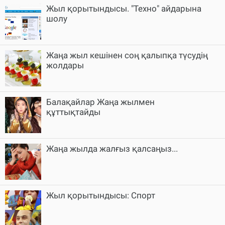
Жыл қорытындысы. "Техно" айдарына
шолу
Жаңа жыл кешінен соң қалыпқа түсудің
жолдары
Балақайлар Жаңа жылмен
құттықтайды
Жаңа жылда жалғыз қалсаңыз...
Жыл қорытындысы: Спорт