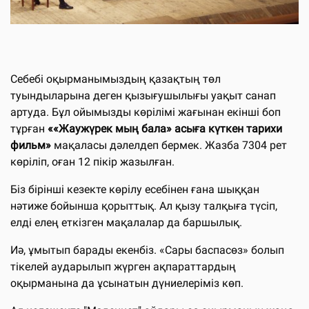
Себебі оқырманымыздың қазақтың төл
туындыларына деген қызығушылығы уақыт санап
артуда. Бұл ойымызды көрілімі жағынан екінші боп
тұрған
««Жаужүрек мың бала» асыға күткен тарихи
фильм»
мақаласы дәлелдеп бермек. Жазба 7304 рет
көріліп, оған 12 пікір жазылған.
Біз бірінші кезекте көрілу есебінен ғана шыққан
нәтиже бойынша қорыттық. Ал қызу талқыға түсіп,
елді елең еткізген мақалалар да баршылық.
Иә, ұмытып барады екенбіз. «Сары баспасөз» болып
тікелей аударылып жүрген ақпараттардың
оқырманына да ұсынатын дүниелеріміз көп.