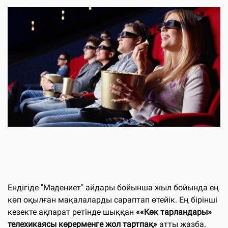
Ендігіде "Мәдениет" айдары бойынша жыл бойында ең
көп оқылған мақалаларды сараптап өтейік. Ең бірінші
кезекте ақпарат ретінде шыққан
««Көк тарландары»
телехикаясы көрерменге жол тартпақ»
атты жазба.