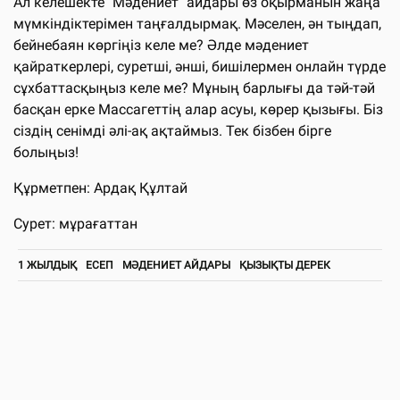
Ал келешекте "Мәдениет" айдары өз оқырманын жаңа
мүмкіндіктерімен таңғалдырмақ. Мәселен, ән тыңдап,
бейнебаян көргіңіз келе ме? Әлде мәдениет
қайраткерлері, суретші, әнші, бишілермен онлайн түрде
сұхбаттасқыңыз келе ме? Мұның барлығы да тәй-тәй
басқан ерке Массагеттің алар асуы, көрер қызығы. Біз
сіздің сенімді әлі-ақ ақтаймыз. Тек бізбен бірге
болыңыз!
Құрметпен: Ардақ Құлтай
Сурет: мұрағаттан
1 ЖЫЛДЫҚ
ЕСЕП
МӘДЕНИЕТ АЙДАРЫ
ҚЫЗЫҚТЫ ДЕРЕК