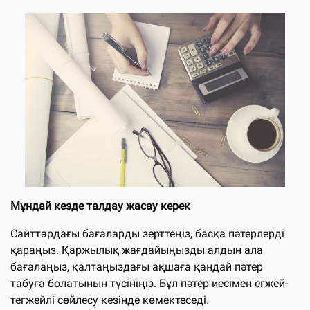
Мұндай кезде талдау жасау керек
Сайттардағы бағаларды зерттеңіз, басқа пәтерлерді
қараңыз. Қаржылық жағдайыңызды алдын ала
бағалаңыз, қалтаңыздағы ақшаға қандай пәтер
табуға болатынын түсініңіз. Бұл пәтер иесімен егжей-
тегжейлі сөйлесу кезінде көмектеседі.