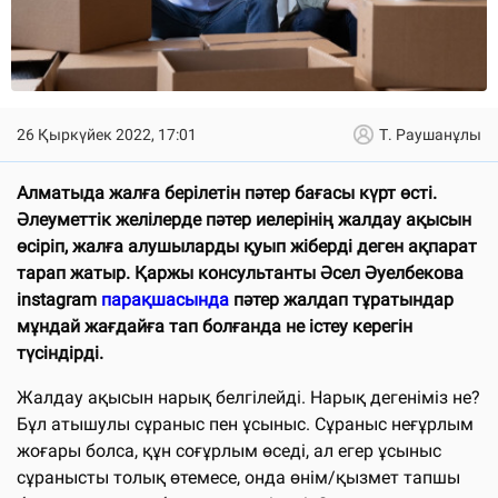
26 Қыркүйек 2022, 17:01
Т. Раушанұлы
Алматыда жалға берілетін пәтер бағасы күрт өсті.
Әлеуметтік желілерде пәтер иелерінің жалдау ақысын
өсіріп, жалға алушыларды қуып жіберді деген ақпарат
тарап жатыр. Қаржы консультанты Әсел Әуелбекова
instagram
парақшасында
пәтер жалдап тұратындар
мұндай жағдайға тап болғанда не істеу керегін
түсіндірді.
Жалдау ақысын нарық белгілейді. Нарық дегеніміз не?
Бұл атышулы сұраныс пен ұсыныс. Сұраныс неғұрлым
жоғары болса, құн соғұрлым өседі, ал егер ұсыныс
сұранысты толық өтемесе, онда өнім/қызмет тапшы