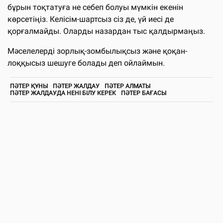
бұрын тоқтатуға не себеп болуы мүмкін екенін
көрсетіңіз. Келісім-шартсыз сіз де, үй иесі де
қорғалмайды. Оларды назардан тыс қалдырмаңыз.
Мәселелерді зорлық-зомбылықсыз және қоқан-
лоққысыз шешуге болады деп ойлаймын.
ПӘТЕР ҚҰНЫ
ПӘТЕР ЖАЛДАУ
ПӘТЕР АЛМАТЫ
ПӘТЕР ЖАЛДАУДА НЕНІ БІЛУ КЕРЕК
ПӘТЕР БАҒАСЫ