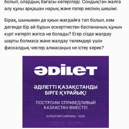
болып, олардың бағасы көтеріледі. Сондықтан жалға
алу құны әрқашан нарық және пәтер иесінің шешімі.
Бірақ, шынымен де қиын жағдайға тап болып, кем
дегенде бір ай бұрын ескертпестен баспананың құнын
күрт көтеріп жатса не болады? Егер сізде жалдау
шарты болмаса және жалдау төлемдері үшін
фискалдық чектер алмасаңыз не істеу керек?