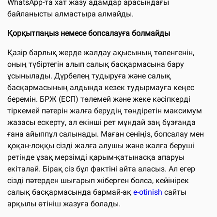
WhatsApp-та хат жазу адамдар арасындағы
байланысты алмастыра алмайды.
Қорқытпаңыз немесе бопсалауға болмайды
Қазір барлық жерде жалдау ақысының төленгенін,
оның түбіртегін алып салық басқармасына бару
ұсынылады. Дүрбелең тудыруға және салық
басқармасының алдында кезек тудырмауға кеңес
беремін. БРЖ (ЕСП) төлемей және жеке кәсіпкерді
тіркемей пәтерін жалға берудің төндіретін максимум
жазасы ескерту, ал екінші рет мұндай заң бұзғанда
ғана айыппұл салынады. Маған сеніңіз, бопсалау мен
қоқан-лоққы сізді жалға алушы және жалға беруші
ретінде ұзақ мерзімді қарым-қатынасқа апаруы
екіталай. Бірақ сіз бұл фактіні айта аласыз. Ал егер
сізді пәтерден шығарып жіберген болса, кейінірек
салық басқармасында бармай-ақ
e-otinish
сайты
арқылы өтініш жазуға болады.