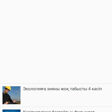
Экологияға зияны жоқ табысты 4 кәсіп