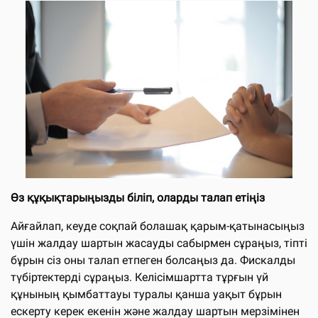
Өз құқықтарыңызды біліп, оларды талап етіңіз
Айғайлап, кеуде соқпай болашақ қарым-қатынасыңыз
үшін жалдау шартын жасауды сабырмен сұраңыз, тіпті
бұрын сіз оны талап етпеген болсаңыз да. Фискалды
түбіртектерді сұраңыз. Келісімшартта тұрғын үй
құнының қымбаттауы туралы қанша уақыт бұрын
ескерту керек екенін және жалдау шартын мерзімінен