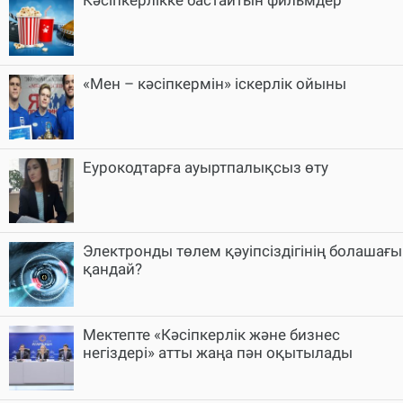
Кәсіпкерлікке бастайтын фильмдер
«Мен – кәсіпкермін» іскерлік ойыны
Еурокодтарға ауыртпалықсыз өту
Электронды төлем қәуіпсіздігінің болашағы
қандай?
Мектепте «Кәсіпкерлік және бизнес
негіздері» атты жаңа пән оқытылады