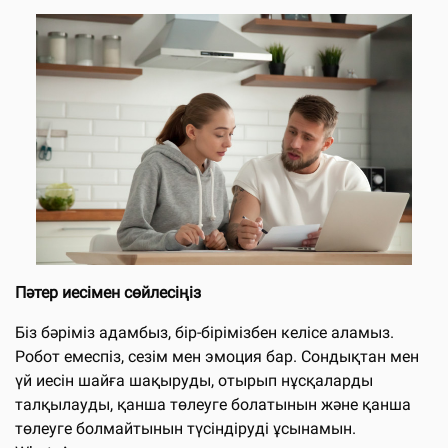
Пәтер иесімен сөйлесіңіз
Біз бәріміз адамбыз, бір-бірімізбен келісе аламыз.
Робот емеспіз, сезім мен эмоция бар. Сондықтан мен
үй иесін шайға шақыруды, отырып нұсқаларды
талқылауды, қанша төлеуге болатынын және қанша
төлеуге болмайтынын түсіндіруді ұсынамын.