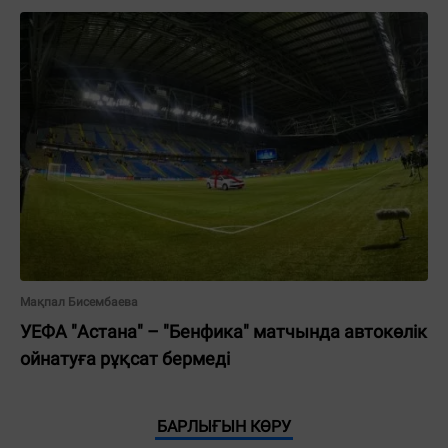
Мақпал Бисембаева
УЕФА "Астана" – "Бенфика" матчында автокөлік
ойнатуға рұқсат бермеді
БАРЛЫҒЫН КӨРУ