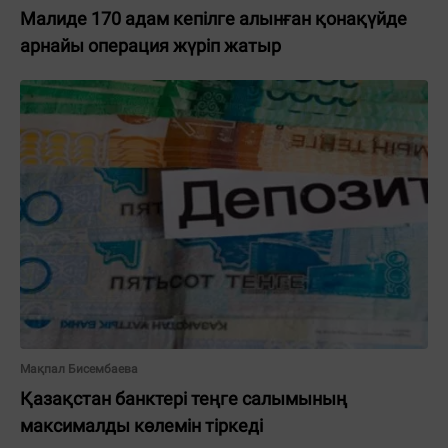
Малиде 170 адам кепілге алынған қонақүйде
арнайы операция жүріп жатыр
Мақпал Бисембаева
Қазақстан банктері теңге салымының
максималды көлемін тіркеді