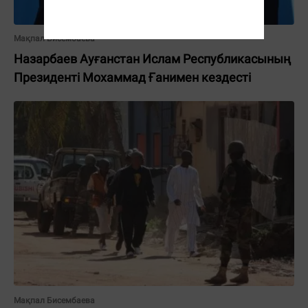
Мақпал Бисембаева
Назарбаев Ауғанстан Ислам Республикасының
Президенті Мохаммад Ғанимен кездесті
Мақпал Бисембаева