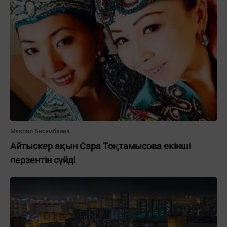
Мақпал Бисембаева
Айтыскер ақын Сара Тоқтамысова екінші
перзентін сүйді