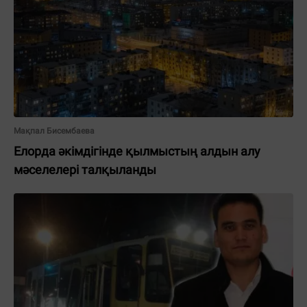
Мақпал Бисембаева
Елорда әкімдігінде қылмыстың алдын алу
мәселелері талқыланды