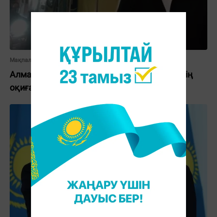
Мақпал Бисембаева
Алматыда трамвайды тоқтатқан студенттің
оқиғасы Ауғанстан президентін толқытты