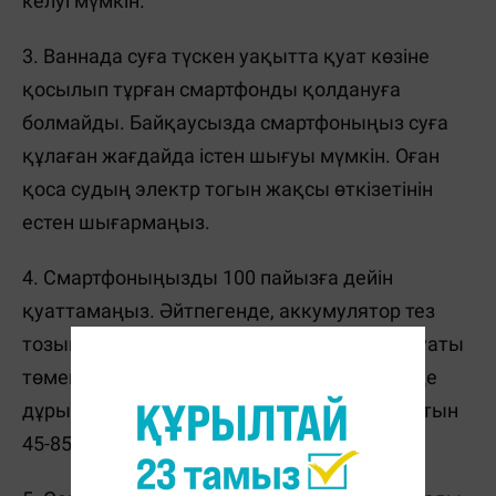
келуі мүмкін.
3. Ваннада суға түскен уақытта қуат көзіне
қосылып тұрған смартфонды қолдануға
болмайды. Байқаусызда смартфоныңыз суға
құлаған жағдайда істен шығуы мүмкін. Оған
қоса судың электр тогын жақсы өткізетінін
естен шығармаңыз.
4. Смартфоныңызды 100 пайызға дейін
қуаттамаңыз. Әйтпегенде, аккумулятор тез
тозып, уақытына жетпей істен шығады. Қуаты
төмендеп, смартфоныңыздың өшуін күту де
дұрыс емес. Ең тиімдісі – аккумулятор қуатын
45-85 пайыз аралығында ұстау.