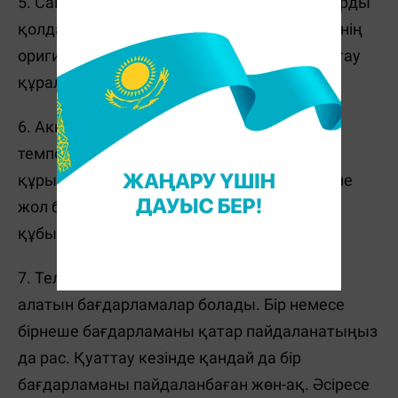
5. Сапасы нашар қуаттандырғыш құралдарды
қолданудан аулақ болыңыз. Мейлінше, өзінің
оригинал не танымал өндірушілердің қуаттау
құралын алған дұрыс.
6. Аккумулятордың басты жауы – жоғары
температура. Сондықтан мобильді
құрылғыларға күн сәулесінің тікелей түсуіне
жол бермеңіз, сонымен қатар жылу
құбырларының жанына қоймаңыз.
7. Телефонға көп күш түсіретін, көп қуатын
алатын бағдарламалар болады. Бір немесе
бірнеше бағдарламаны қатар пайдаланатыңыз
да рас. Қуаттау кезінде қандай да бір
бағдарламаны пайдаланбаған жөн-ақ. Әсіресе