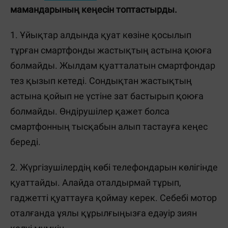
мамандарының кеңесін топтастырды.
1. Ұйықтар алдында қуат көзіне қосылып
тұрған смартфонды жастықтың астына қоюға
болмайды. Жылдам қуатталатын смартфондар
тез қызып кетеді. Сондықтан жастықтың
астына қойып не үстіне зат бастырып қоюға
болмайды. Өндірушілер қажет болса
смартфонның тысқабын алып тастауға кеңес
береді.
2. Жүргізушілердің көбі телефондарын көлігінде
қуаттайды. Алайда оталдырмай тұрып,
гаджетті қуаттауға қоймау керек. Себебі мотор
оталғанда ұялы құрылғыңызға едәуір зиян