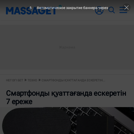
6
Автоматическое закрытие баннера через
НЕГІЗГІ БЕТ
ТЕХНО
СМАРТФОНДЫ ҚУАТТАҒАНДА ЕСКЕРЕТІН...
Смартфонды қуаттағанда ескеретін
7 ереже