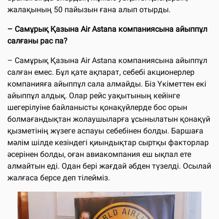
жалақының 50 пайызын ғана алып отырды.
– Самұрық Қазына Air Astana компаниясына айыппұл
салғаны рас па?
– Самұрық Қазына Air Astana компаниясына айыппұл
салған емес. Бұл қате ақпарат, себебі акционерлер
компанияға айыппұл сала алмайды. Біз Үкіметтен екі
айыппұл алдық. Олар рейс уақытының кейінге
шегерілуіне байланысты қонақүйлерде бос орын
болмағандықтан жолаушыларға ұсынылатын қонақүй
қызметінің жүзеге аспауы себебінен болды. Баршаға
мәлім шілде кезіндегі қиындықтар сыртқы факторлар
әсерінен болды, оған авиакомпания еш ықпал ете
алмайтын еді. Одан бері жағдай әбден түзелді. Осылай
жалғаса берсе деп тілейміз.