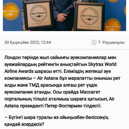
30 Қыркүйек 2022, 12:44
Т. Раушанұлы
Лондон төрінде жыл сайынғы әуекомпаниялар мен
әуежайлардың рейтингін анықтайтын Skytrax World
Airline Awards шарасы өтті. Еліміздің жетекші әуе
компаниясы – Air Astana бұл марапатты оныншы рет
алды және ТМД арасында алғаш рет үздік
әуекомпания атанды. Осы орайда Массагет
порталының тілшісі аталмыш шараға қатысып, Air
Astana президенті Питер Фостермен тілдесті.
– Бүгінгі шара туралы өз ойыңызбен бөліссеңіз,
қандай әсердесіз?