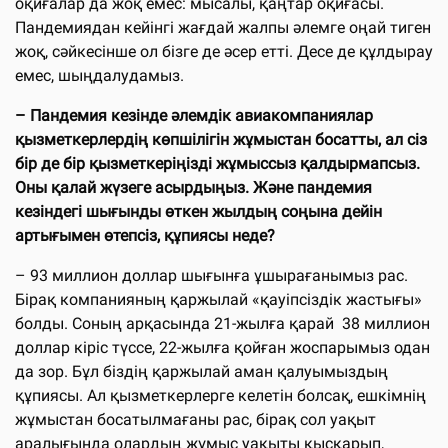
оқиғалар да жоқ емес: мысалы, қаңтар оқиғасы.
Пандемиядан кейінгі жағдай жалпы әлемге оңай тиген
жоқ, сәйкесінше ол бізге де әсер етті. Десе де құлдырау
емес, шыңдалудамыз.
– Пандемия кезінде әлемдік авиакомпаниялар
қызметкерлердің көпшілігін жұмыстан босатты, ал сіз
бір де бір қызметкеріңізді жұмыссыз қалдырмапсыз.
Оны қалай жүзеге асырдыңыз. Және пандемия
кезіндегі шығынды өткен жылдың соңына дейін
артығымен өтепсіз, құпиясы неде?
– 93 миллион доллар шығынға ұшырағанымыз рас.
Бірақ компанияның қаржылай «қауіпсіздік жастығы»
болды. Соның арқасында 21-жылға қарай 38 миллион
доллар кіріс түссе, 22-жылға қойған жоспарымыз одан
да зор. Бұл біздің қаржылай аман қалуымыздың
құпиясы. Ал қызметкерлерге келетін болсақ, ешкімнің
жұмыстан босатылмағаны рас, бірақ сол уақыт
аралығында олардың жұмыс уақыты қысқарып,