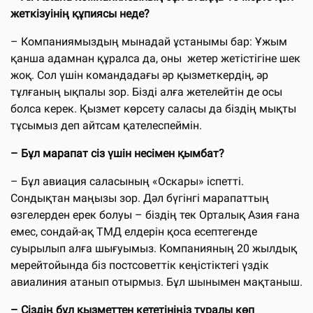
жеткізуінің құпиясы неде?
– Компаниямыздың мынадай ұстанымы бар: Ұжым
қанша адамнан құралса да, оны жетер жетістігіне шек
жоқ. Сол үшін командадағы әр қызметкердің, әр
тұлғаның ықпалы зор. Бізді алға жетелейтін де осы
болса керек. Қызмет көрсету саласы да біздің мықты
тұсымыз деп айтсам қателеспеймін.
– Бұл марапат сіз үшін несімен қымбат?
– Бұл авиация саласының «Оскары» іспетті.
Сондықтан маңызы зор. Дәл бүгінгі марапаттың
өзгелерден ерек болуы – біздің тек Орталық Азия ғана
емес, сондай-ақ ТМД елдерін қоса есептегенде
суырылып алға шығуымыз. Компанияның 20 жылдық
мерейтойында біз постсоветтік кеңістіктегі үздік
авиалиния атанып отырмыз. Бұл шынымен мақтаныш.
– Сіздің бұл қызметтен кететініңіз туралы көп