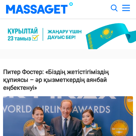
Питер Фостер: «Біздің жетістігіміздің
құпиясы – әр қызметкердің аянбай
еңбектенуі»