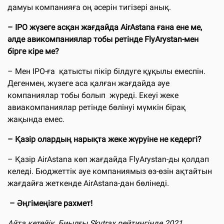
дамуы компанияға оң әсерін тигізері анық.
– IPO жүзеге асқан жағдайда AirAstana ғана ене ме,
әлде авикомпаниялар тобы ретінде FlyArystan-мен
бірге кіре ме?
– Мен IPO-ға қатысты пікір білдуге құқылы емеспін.
Дегенмен, жүзеге аса қалған жағдайда әуе
компаниялар тобы болып жүреді. Екеуі жеке
авиакомпаниялар ретінде бөлінуі мүмкін бірақ
жақында емес.
– Қазір олардың нарықта жеке жүруіне не кедергі?
– Қазір AirAstana көп жағдайда FlyArystan-ды қолдап
келеді. Бюджеттік әуе компаниямыз өз-өзін ақтайтын
жағдайға жеткенде AirAstana-дан бөлінеді.
– Әңгімеңізге рахмет!
Айта кетейік, Биылғы Skytrax рейтингінде 2021