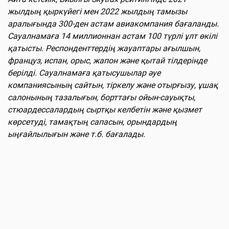
жылдың қыркүйегі мен 2022 жылдың тамызы
аралығында 300-ден астам авиакомпания бағаланды.
Сауалнамаға 14 миллионнан астам 100 түрлі ұлт өкілі
қатысты. Респонденттердің жауаптары ағылшын,
француз, испан, орыс, жапон және қытай тілдерінде
берілді. Сауалнамаға қатысушылар әуе
компаниясының сайтын, тіркелу және отырғызу, ұшақ
салонының тазалығын, борттағы ойын-сауықты,
стюардессалардың сыртқы келбетін және қызмет
көрсетуді, тамақтың сапасын, орындардың
ыңғайлылығын және т.б. бағалады.