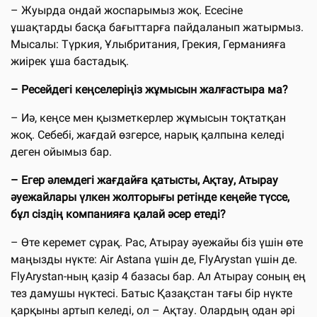
– Жуырда ондай жоспарымыз жоқ. Есесіне
ұшақтарды басқа бағыттарға пайдаланып жатырмыз.
Мысалы: Түркия, Ұлыбритания, Грекия, Германияға
жиірек ұша бастадық.
– Ресейдегі кеңселеріңіз жұмысын жалғастыра ма?
– Иә, кеңсе мен қызметкерлер жұмысын тоқтатқан
жоқ. Себебі, жағдай өзгерсе, нарық қалпына келеді
деген ойымыз бар.
– Егер әлемдегі жағдайға қатысты, Ақтау, Атырау
әуежайлары үлкен жолторығы ретінде кеңейе түссе,
бұл сіздің компанияға қалай әсер етеді?
– Өте керемет сұрақ. Рас, Атырау әуежайы біз үшін өте
маңызды нүкте: Air Astana үшін де, FlyArystan үшін де.
FlyArystan-ның қазір 4 базасы бар. Ал Атырау соның ең
тез дамушы нүктесі. Батыс Қазақстан тағы бір нүкте
қарқыны артып келеді, ол – Ақтау. Олардың одан әрі