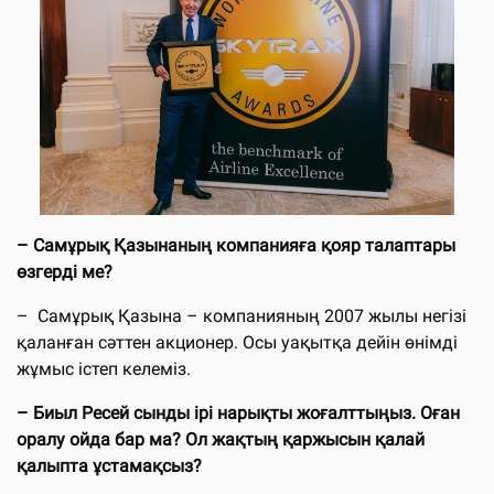
– Самұрық Қазынаның компанияға қояр талаптары
өзгерді ме?
– Самұрық Қазына – компанияның 2007 жылы негізі
қаланған сәттен акционер. Осы уақытқа дейін өнімді
жұмыс істеп келеміз.
– Биыл Ресей сынды ірі нарықты жоғалттыңыз. Оған
оралу ойда бар ма? Ол жақтың қаржысын қалай
қалыпта ұстамақсыз?