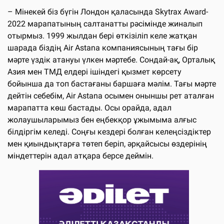
– Мінекей біз бүгін Лондон қаласында Skytrax Award-
2022 марапатының салтанатты рәсімінде жиналып
отырмыз. 1999 жылдан бері өткізіліп келе жатқан
шарада біздің Air Astana компаниясының тағы бір
мәрте үздік атануы үлкен мәртебе. Сондай-ақ, Орталық
Азия мен ТМД елдері ішіндегі қызмет көрсету
бойынша да топ бастағаны баршаға мәлім. Тағы мәрте
дейтін себебім, Air Astana осымен оныншы рет аталған
марапатта көш бастады. Осы орайда, адал
жолаушыларымыз бен еңбекқор ұжымыма алғыс
білдіргім келеді. Соңғы кездері болған келеңсіздіктер
мен қиындықтарға төтеп беріп, әрқайсысы өздерінің
міндеттерін адал атқара берсе деймін.