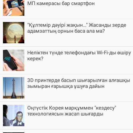
МП камерасы бар смартфон
"Құлтемір дәуірі жақын..." Жасанды зерде
адамзаттың орнын баса ала ма?
Неліктен түнде телефондағы Wi-Fi-ды өшіру
керек?
3D принтерде басып шығарылған алғашқы
зымыран ғарышқа ұшуға дайын
Оңтүстік Корея марқұммен "кездесу"
технологиясын жасап шығарды