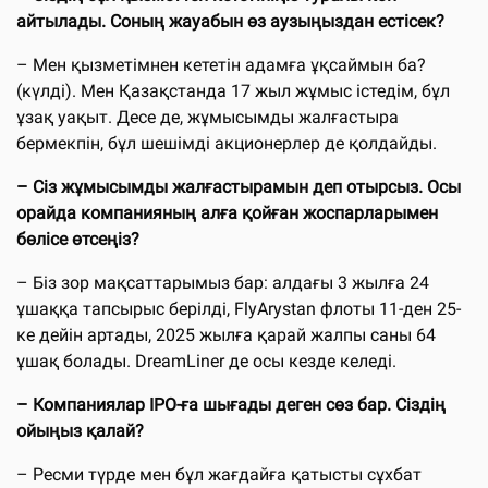
айтылады. Соның жауабын өз аузыңыздан естісек?
– Мен қызметімнен кететін адамға ұқсаймын ба?
(күлді). Мен Қазақстанда 17 жыл жұмыс істедім, бұл
ұзақ уақыт. Десе де, жұмысымды жалғастыра
бермекпін, бұл шешімді акционерлер де қолдайды.
– Сіз жұмысымды жалғастырамын деп отырсыз. Осы
орайда компанияның алға қойған жоспарларымен
бөлісе өтсеңіз?
– Біз зор мақсаттарымыз бар: алдағы 3 жылға 24
ұшаққа тапсырыс берілді, FlyArystan флоты 11-ден 25-
ке дейін артады, 2025 жылға қарай жалпы саны 64
ұшақ болады. DreamLiner де осы кезде келеді.
– Компаниялар IPO-ға шығады деген сөз бар. Сіздің
ойыңыз қалай?
– Ресми түрде мен бұл жағдайға қатысты сұхбат