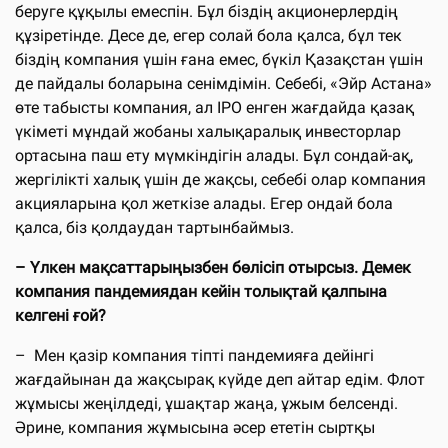
беруге құқылы емеспін. Бұл біздің акционерлердің
құзіретінде. Десе де, егер солай бола қалса, бұл тек
біздің компания үшін ғана емес, бүкіл Қазақстан үшін
де пайдалы боларына сенімдімін. Себебі, «Эйр Астана»
өте табысты компания, ал IPO енген жағдайда қазақ
үкіметі мұндай жобаны халықаралық инвесторлар
ортасына паш ету мүмкіндігін алады. Бұл сондай-ақ,
жергілікті халық үшін де жақсы, себебі олар компания
акцияларына қол жеткізе алады. Егер ондай бола
қалса, біз қолдаудан тартынбаймыз.
– Үлкен мақсаттарыңызбен бөлісіп отырсыз. Демек
компания пандемиядан кейін толықтай қалпына
келгені ғой?
– Мен қазір компания тіпті пандемияға дейінгі
жағдайынан да жақсырақ күйде деп айтар едім. Флот
жұмысы жеңілдеді, ұшақтар жаңа, ұжым белсенді.
Әрине, компания жұмысына әсер ететін сыртқы