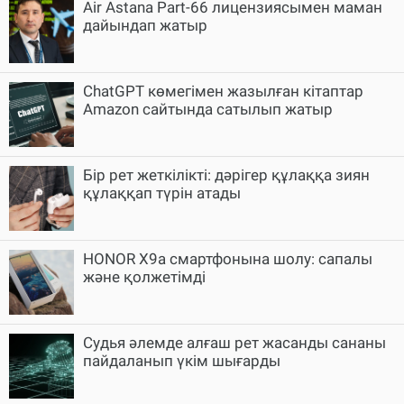
Air Astana Part-66 лицензиясымен маман
дайындап жатыр
ChatGPT көмегімен жазылған кітаптар
Amazon сайтында сатылып жатыр
Бір рет жеткілікті: дәрігер құлаққа зиян
құлаққап түрін атады
HONOR X9a смартфонына шолу: сапалы
және қолжетімді
Судья әлемде алғаш рет жасанды сананы
пайдаланып үкім шығарды