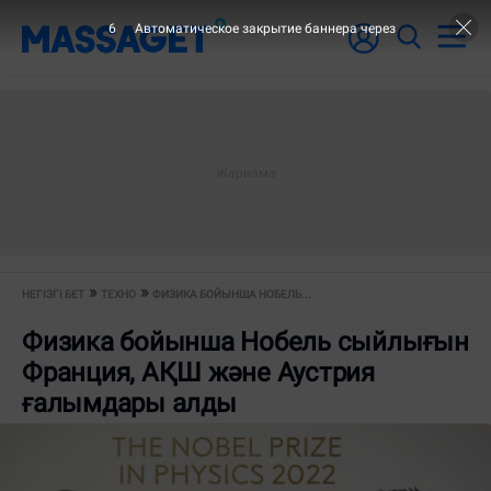
5
Автоматическое закрытие баннера через
НЕГІЗГІ БЕТ
ТЕХНО
ФИЗИКА БОЙЫНША НОБЕЛЬ...
Физика бойынша Нобель сыйлығын
Франция, АҚШ және Аустрия
ғалымдары алды