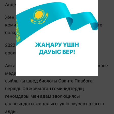
Андерс Ирбек.
Жеңімпаздарды жариялау рәсімін Нобель
комитетінің
сайтында
тікелей эфирде көруге
болады.
2022 жылғы Нобель апталығы 3-10 қазан
аралығында өтеді.
Айта кетейік, кеше, 3 қазанда физиология және
медицина бойынша 2022 жылғы Нобель
сыйлығы швед биологы Сванте Паабоға
берілді. Ол жойылған гоминидтердің
геномдары мен адам эволюциясы
саласындағы жаңалығы үшін лауреат атағын
алды.