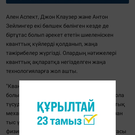
Ален Аспект, Джон Клаузер және Антон
Зейлингер екі бөлшек бөлінген кезде де
біртұтас болып әрекет ететін шиеленіскен
кванттық күйлерді қолданып, жаңа
тәжірибелер жүргізді. Олардың нәтижелері
кванттық ақпаратқа негізделген жаңа
технологияларға жол ашты.
"Кванттық технологияның жаңа түрі пайда
болып келе жатқаны барған сайын анық бола
түсуде. Біз лауреаттардың жұмысы кванттық
механиканы түсіндірудің іргелі сұрақтарынан
тыс үлкен мәнге ие екенін көреміз", - деді
физика бойынша Нобель комитетінің төрағасы