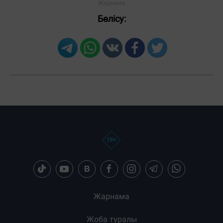
Бөлісу:
Жарнама
Жоба туралы