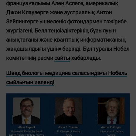
француз ғалымы Ален Аспеге, америкалық
Джон Клаузерге және аустриялық Антон
Зейлингерге «шиеленіс фотондармен тәжірибе
жүргізгені, Белл теңсіздіктерінің бұзылуын
анықтағаны және кванттық информатиканың
жаңашылдығы үшін» берілді. Бұл туралы Нобел
комитетінің ресми
сайты
хабарлады.
Швед биологы медицина саласындағы Нобель
сыйлығын иеленді