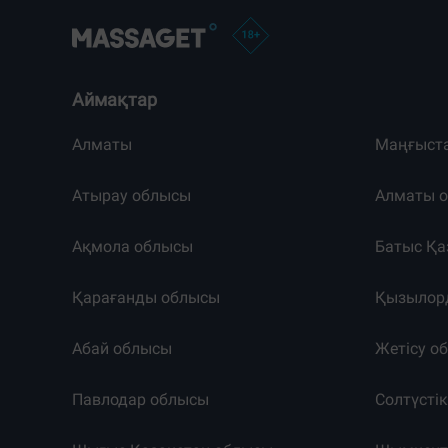
Аймақтар
Алматы
Маңғыст
Атырау облысы
Алматы 
Ақмола облысы
Батыс Қа
Қарағанды облысы
Қызылор
Абай облысы
Жетісу о
Павлодар облысы
Солтүсті