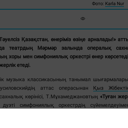
Фото:
Karla Nur
Тәуелсіз Қазақстан, өнеріміз өзіңе арналады!
» атт
анда театрдың Мәрмәр залында опералық сахн
ың хоры мен симфониялық оркестрі өнер көрсетеді
ерлік етеді.
ік музыка классикасының танымал шығармалары
русиловскийдің аттас операсынан
Қыз Жібекті
сахналық көрінісі, Т.Мұхамеджановтың
«Туған жер
дуэті симфониялық оркестрдің сүйемелдеуіме
ң
«Руслан мен Людмила»
операсынан Людмиланы
Таис»
операсынан скрипкаға арналған Масснені