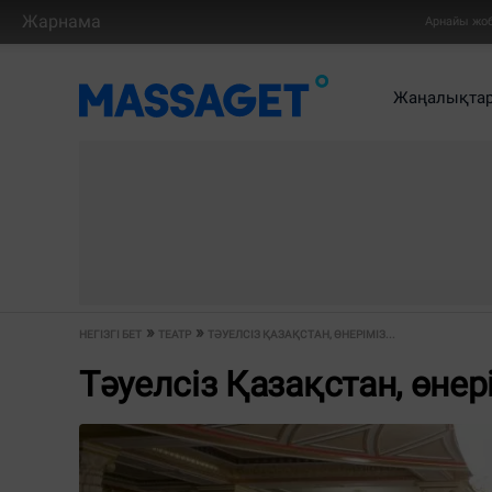
Жарнама
Арнайы жо
Жаңалықта
НЕГІЗГІ БЕТ
ТЕАТР
ТӘУЕЛСІЗ ҚАЗАҚСТАН, ӨНЕРІМІЗ...
Тәуелсіз Қазақстан, өнер