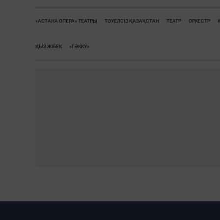
«АСТАНА ОПЕРА» ТЕАТРЫ
ТӘУЕЛСІЗ ҚАЗАҚСТАН
ТЕАТР
ОРКЕСТР
ҚЫЗ ЖІБЕК
«ГӘККУ»