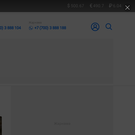
500.67
490.7
6.04
Жарнама
0) 3 888 104
+7 (700) 3 888 188