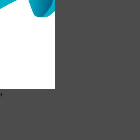
з
р
ң
і
і
н
,
а
н