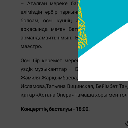
– Аталған мереке барлық қазақстандық 
еліміздің әрбір тұрғынының тағдырынан 
болсам, осы күннің арқасында және ме
арқасында маған Батыста білім алуға мү
армандамайтынмын. Бұл көптеген үлкен жо
маэстро.
Осы бір керемет мерекеде көрерменге ө
үздік музыканттар – Бағдат Әбілханов, Ру
Жәмиля Жарқымбаева, Бибігүл Жанұзақ, Ай
Исламова,Татьяна Вицинская, Бейімбет Та
қатар «Астана Опера» тамаша хоры мен тол
Концерттің басталуы - 18:00.