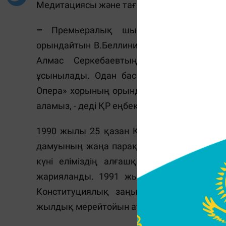
Медитациясы және тағы басқа шығармалар 
–
Премьералық шығармалардан Вена 
орындайтын В.Беллинидің
«Монтекки мен 
Алмас Серкебаевтың симфониялық ор
ұсынылады. Одан басқа, кеште керемет 
Опера» хорының орындауында Дж.Вердид
аламыз, - деді ҚР еңбек сіңірген қайраткер
1990 жылы 25 қазан Қазақстан азаматтар
дамуының жаңа парақтарының ашылуын біл
күні еліміздің алғашқы негізге алынат
жарияланды. 1991 жылы 16 желтоқсанда 
Конституциялық заңы қабылданған. Осы
жылдық мерейтойын атап өтпек.