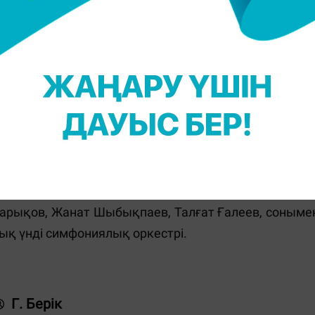
үшін өте маңызды оқиға болмақ. Тәуелсіздігімі
көрініс тапты деп ойлаймын. Өзімді мысалға ала
млекетіміздің даму тарихындағы жаңа кезеңні
мкіндік туды, кеңестік кезеңде бұл туралы тіпт
баларда өзімді көрсетуге мүмкіндік берді, - дед
нерін паш ететін операның жарық жұлдыздары ме
слан Баймурзин, Әлфия Кәрімова, Жұпар Ғабдуллина
зада Қапонова, Роза Нұркей, Әсем Сембина, Мәдин
ңарықов, Жанат Шыбықпаев, Талғат Ғалеев, соныме
ық үнді симфониялық оркестрі.
Г. Берік