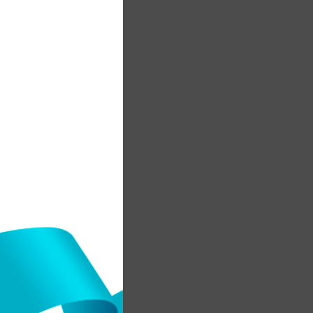
а
е
»
а
е
а
ы
ы
ы
5