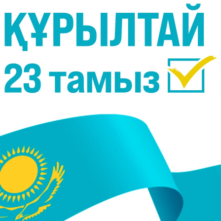
паш етіледі.
консерваториясының түлегі Мәдина Исламов
Капулетти»
операсынан Джульеттаның ариясы жән
кестрге арналған түпнұсқадағы
«Шалқымасы
опера әншісі Жұпар Ғабдуллинаның және «Астан
ің
«Аттила»
операсынан Одабелланың ариясын еск
і Абзал Мұхитдинов.
ы үшін тарихтың ескі кезеңі аяқталып, Республик
діретін ерекше күн екенін еске сала кетейік. Ос
ын заңнамалық құжаты Тәуелсіздік Декларацияс
Қазақстан Республикасының Тәуелсіздігі турал
лайша 2016 жылы Қазақстан Тәуелсіздігінің 2