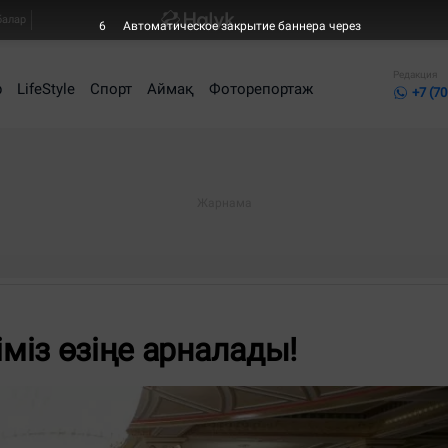
балар
6
Автоматическое закрытие баннера через
Редакция
р
LifeStyle
Спорт
Аймақ
Фоторепортаж
+7 (70
іміз өзіңе арналады!