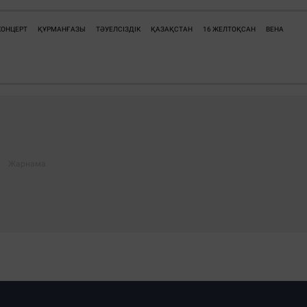
КОНЦЕРТ
ҚҰРМАНҒАЗЫ
ТӘУЕЛСІЗДІК
ҚАЗАҚСТАН
16 ЖЕЛТОҚСАН
ВЕНА