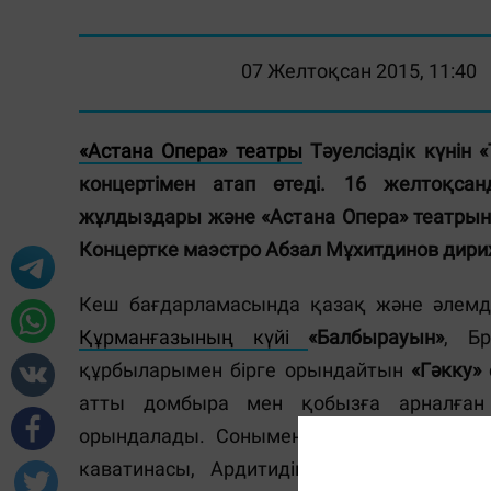
07 Желтоқсан 2015, 11:40
«Астана Опера» театры
Тәуелсіздік күнін
«
концертімен атап өтеді. 16 желтоқс
жұлдыздары және «Астана Опера» театрын
Концертке маэстро Абзал Мұхитдинов дириж
Кеш бағдарламасында қазақ және әлемд
Құрманғазының күйі
«Балбырауын»
, Б
құрбыларымен бірге орындайтын
«Гәкку»
атты домбыра мен қобызға арналған 
орындалады. Сонымен қатар Глинканы
каватинасы, Ардитидің
«Поцелуй»
әні,
«