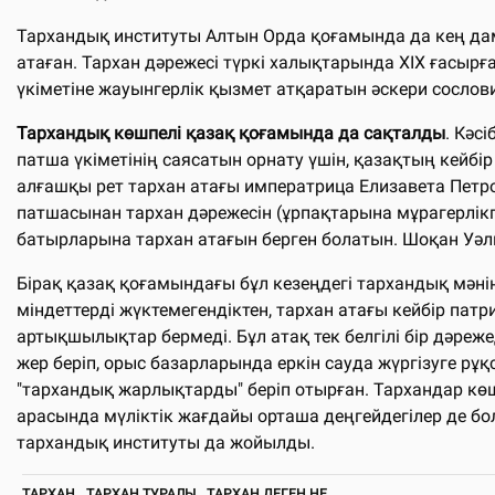
Тархандық институты Алтын Орда қоғамында да кең дамы
атаған. Тархан дәрежесі түркi халықтарында XIX ғасыр
үкіметіне жауынгерлік қызмет атқаратын әскери сослов
Тархандық көшпелі қазақ қоғамында да сақталды
. Кәс
патша үкіметінің саясатын орнату үшін, қазақтың кейб
алғашқы рет тархан атағы императрица Елизавета Пет
патшасынан тархан дәрежесін (ұрпақтарына мұрагерлік
батырларына тархан атағын берген болатын. Шоқан Уә
Бірақ қазақ қоғамындағы бұл кезеңдегі тархандық мәнін
міндеттерді жүктемегендіктен, тархан атағы кейбір патр
артықшылықтар бермеді. Бұл атақ тек белгілі бір дәреж
жер беріп, орыс базарларында еркін сауда жүргізуге рұқс
"тархандық жарлықтарды" беріп отырған. Тархандар көш
арасында мүліктік жағдайы орташа деңгейдегілер де бол
тархандық институты да жойылды.
ТАРХАН
ТАРХАН ТУРАЛЫ
ТАРХАН ДЕГЕН НЕ