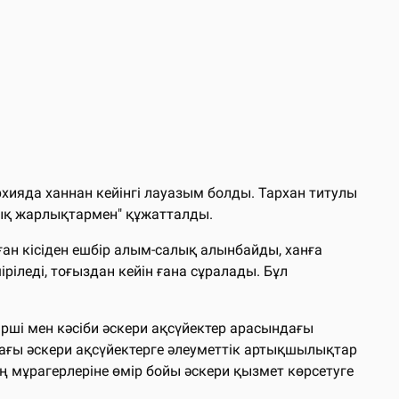
рхияда ханнан кейiнгi лауазым болды. Тархан титулы
ндық жарлықтармен" құжатталды.
лған кiсiден ешбiр алым-салық алынбайды, ханға
ешiрiледi, тоғыздан кейiн ғана сұралады. Бұл
мірші мен кәсіби әскери ақсүйектер арасындағы
ағы әскери ақсүйектерге әлеуметтік артықшылықтар
ың мұрагерлеріне өмір бойы әскери қызмет көрсетуге