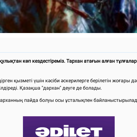
улықтан көп кездестіреміз. Тархан атағын алған тұлғалар
ірген қызметі үшін кәсіби әскерилерге берілетін жоғары д
ілдіреді. Қазақша "дархан" деуге де болады.
арханның пайда болуы осы ұсталықпен байланыстырылады. 