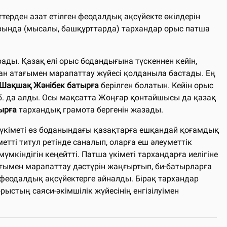
ерден азат етілген феодалдық ақсүйекте өкілдерін
тарында (мысалы, башқұрттарда) тархандар орыс патша
рады. Қазақ елі орыс бодандығына түскеннен кейін,
хан атағымен марапаттау жүйесі қолданыла бастады. Ең
Шақшақ Жәнібек батырға
берілген болатын. Кейін орыс
б. да алды. Осы мақсатта Жоңғар қонтайшысы да қазақ
ырға
тархандық грамота бергенін жазады.
қ үкіметі өз боданындағы қазақтарға ешқандай қоғамдық
етті титул ретінде саналып, оларға еш әлеуметтік
мкіндігін кеңейтті. Патша үкіметі тархандарға иелігіне
ғымен марапаттау дәстүрін жаңғыртып, би-батырларға
-феодалдық ақсүйектерге айналды. Бірақ тархандар
ыстың саяси-әкімшілік жүйесінің енгізілуімен