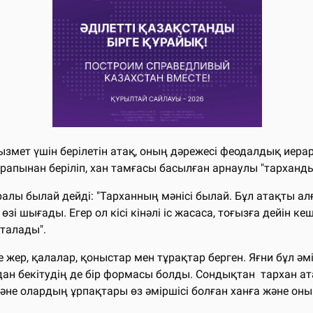
змет үшiн берiлетiн атақ, оның дәрежесi феодалдық иера
 тарапынан беріліп, хан тамғасы басылған арнаулы "тарха
уралы былай дейдi: "Тарханның мәнiсi былай. Бұл атақты а
п, өзi шығады. Егер ол кiсi кiнәлi iс жасаса, тоғызға дейiн к
талады".
е жер, қалалар, қоныстар мен тұрақтар берген. Яғни бұл ә
н бекітудің де бір формасы болды. Сондықтан тархан ат
және олардың ұрпақтары өз әміршісі болған ханға және он