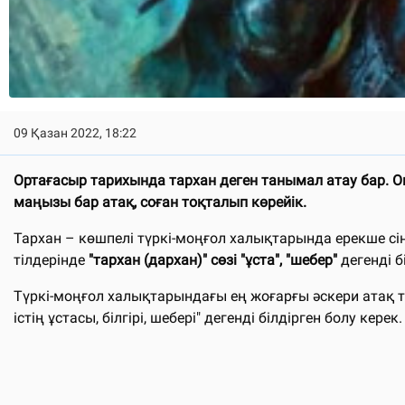
09 Қазан 2022, 18:22
Ортағасыр тарихында тархан деген танымал атау бар. Оқ
маңызы бар атақ, соған тоқталып көрейік.
Тархан – көшпелі түркі-моңғол халықтарында ерекше сің
тiлдерiнде
"тархан (дархан)" сөзi "ұста", "шебер"
дегендi б
Түркi-моңғол халықтарындағы ең жоғарғы әскери атақ т
iстiң ұстасы, бiлгiрi, шеберi" дегенді білдірген болу керек.