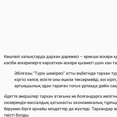
Көшпелi халықтарда дархан дәрежесi – ерекше әскери қы
кәсіби әскерилерге көрсеткен әскери қызметі үшін хан
Әбiлғазы "Түрiк шежiресi" атты еңбегiнде тархан т
кiргiсi келсе, есiкте оны ешкiм тексермейдi, өзi кiрi
артықшылық одан тараған тоғыз ұрпаққа дейiн сақ
Әдетте әміршілер тархан атағына ие болғандарға иелігін
сюзерендік-вассалдық қатынасты экономикалық тұрғыда
берумен бірге арнайы міндеттер де жүктеді. Тархандар 
тиісті болды.