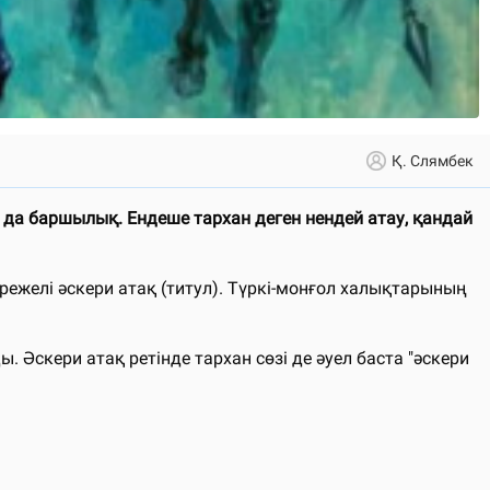
Қ. Слямбек
 да баршылық. Ендеше тархан деген нендей атау, қандай
әрежелі әскери атақ (титул). Түркi-монғол халықтарының
Әскери атақ ретiнде тархан сөзі де әуел баста "әскери