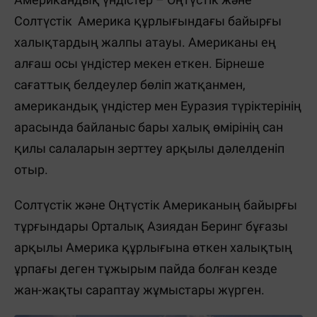
Солтүстік Америка құрлығындағы байырғы
халықтардың жалпы атауы. Американы ең
алғаш
осы үндістер
мекен еткен. Бірнеше
сағаттық белдеулер бөліп жатқанмен,
американдық үндістер мен Еуразия түріктерінің
арасында байланыс бары халық өмірінің сан
қилы салаларын зерттеу арқылы дәлелденіп
отыр.
Солтүстік және Оңтүстік Американың байырғы
тұрғындары Орталық Азиядан Беринг бұғазы
арқылы Америка құрлығына өткен халықтың
ұрпағы деген тұжырым пайда болған кезде
жан-жақты сараптау жұмыстары жүрген.