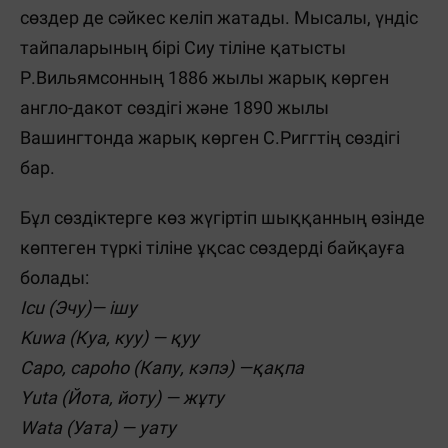
сөздер де сәйкес келіп жатады. Мысалы, үндіс
тайпаларының бірі Сиу тіліне қатысты
Р.Вильямсонның 1886 жылы жарық көрген
англо-дакот сөздігі және 1890 жылы
Вашингтонда жарық көрген С.Риггтің сөздігі
бар.
Бұл сөздіктерге көз жүгіртіп шыққанның өзінде
көптеген түркі тіліне ұқсас сөздерді байқауға
болады:
Icu (Эчу)— ішу
Kuwa (Куа, куу) — қуу
Capo, capoho (Капу, кэпэ) —қақпа
Yuta (Йота, йоту) — жұту
Wata (Уата) — уату