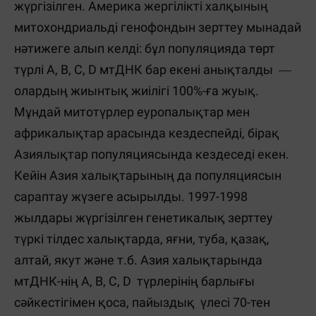
жүргізілген. Америка жергілікті халқының
митохондриальді генофондын зерттеу мынадай
нәтижеге алып келді: бұл популяцияда төрт
түрлі A, В, C, D мтДНК бар екені анықталды ―
олардың жиынтық жиілігі 100%-ға жуық.
Мұндай митотүрлер еуропалықтар мен
африкалықтар арасында кездеспейді, бірақ
Азиялықтар популяциясында кездеседі екен.
Кейін Азия халықтарының да популяциясын
сараптау жүзеге асырылды. 1997-1998
жылдары жүргізілген генетикалық зерттеу
түркі тілдес халықтарда, яғни, туба, қазақ,
алтай, якут және т.б. Азия халықтарында
мтДНК-нің A, B, C, D түрлерінің барлығы
сәйкестігімен қоса, пайыздық үлесі 70-тен