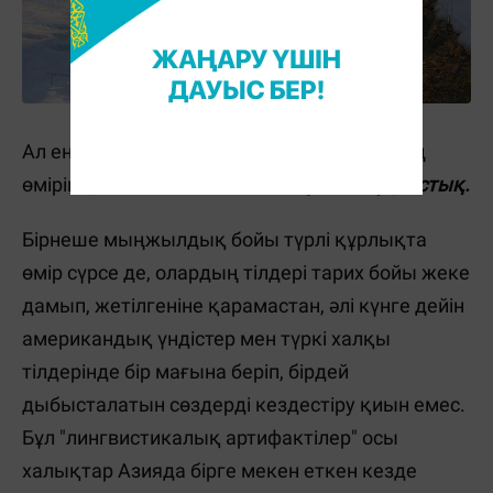
Ал енді үшінші әрі маңыздысы – бұлардың
өмірінің негізі саналатын
тілдеріндегі ұқсастық.
Бірнеше мыңжылдық бойы түрлі құрлықта
өмір сүрсе де, олардың тілдері тарих бойы жеке
дамып, жетілгеніне қарамастан, әлі күнге дейін
американдық үндістер мен түркі халқы
тілдерінде бір мағына беріп, бірдей
дыбысталатын сөздерді кездестіру қиын емес.
Бұл "лингвистикалық артифактілер" осы
халықтар Азияда бірге мекен еткен кезде