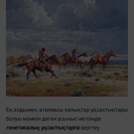
Ең алдымен, аталмыш халықтар ұқсастықтары
болуы мүмкін деген ұсыныс негізінде
генетикалық ұқсастықтарға
зерттеу