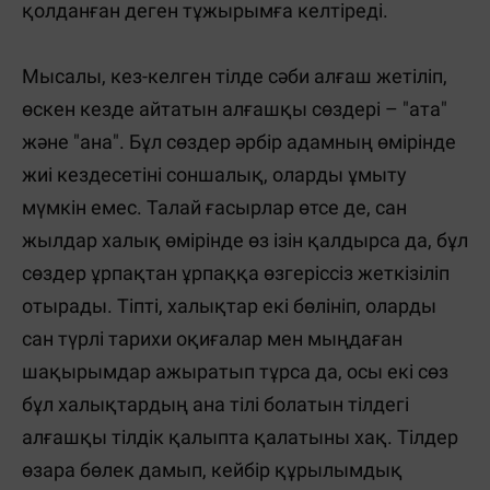
қолданған деген тұжырымға келтіреді.
Мысалы, кез-келген тілде сәби алғаш жетіліп,
өскен кезде айтатын алғашқы сөздері – "ата"
және "ана". Бұл сөздер әрбір адамның өмірінде
жиі кездесетіні соншалық, оларды ұмыту
мүмкін емес. Талай ғасырлар өтсе де, сан
жылдар халық өмірінде өз ізін қалдырса да, бұл
сөздер ұрпақтан ұрпаққа өзгеріссіз жеткізіліп
отырады. Тіпті, халықтар екі бөлініп, оларды
сан түрлі тарихи оқиғалар мен мыңдаған
шақырымдар ажыратып тұрса да, осы екі сөз
бұл халықтардың ана тілі болатын тілдегі
алғашқы тілдік қалыпта қалатыны хақ. Тілдер
өзара бөлек дамып, кейбір құрылымдық