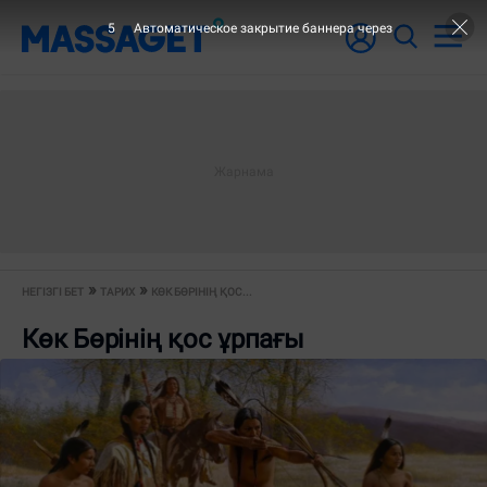
4
Автоматическое закрытие баннера через
НЕГІЗГІ БЕТ
ТАРИХ
КӨК БӨРІНІҢ ҚОС...
Көк Бөрінің қос ұрпағы