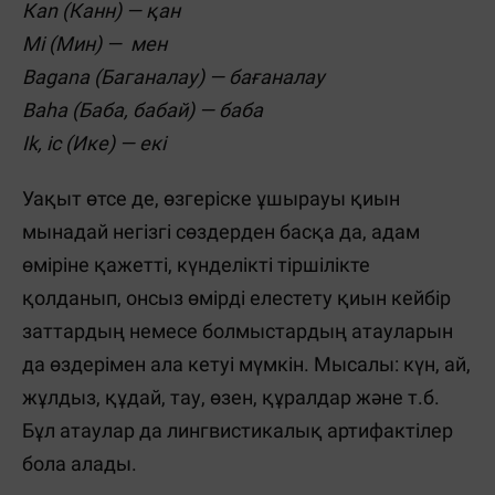
Каn (Канн) — қан
Mi (Мин) — мен
Bagana (Баганалау) — бағаналау
Baha (Баба, бабай) — баба
Ik, ic (Ике) — екі
Уақыт өтсе де, өзгеріске ұшырауы қиын
мынадай негізгі сөздерден басқа да, адам
өміріне қажетті, күнделікті тіршілікте
қолданып, онсыз өмірді елестету қиын кейбір
заттардың немесе болмыстардың атауларын
да өздерімен ала кетуі мүмкін. Мысалы: күн, ай,
жұлдыз, құдай, тау, өзен, құралдар және т.б.
Бұл атаулар да лингвистикалық артифактілер
бола алады.