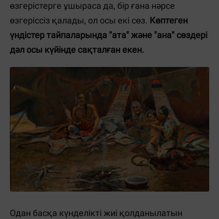
өзгерістерге ұшыраса да, бір ғана нәрсе
өзгеріссіз қалады, ол осы екі сөз.
Көптеген
үндістер тайпаларында "ата" және "ана" сөздері
дәл осы күйінде сақталған екен.
Одан басқа күнделікті жиі қолданылатын