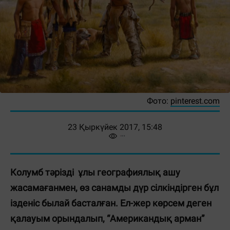
Фото:
pinterest.com
23 Қыркүйек 2017, 15:48
Колумб тәрізді ұлы географиялық ашу
жасамағанмен, өз санамды дүр сілкіндірген бұл
ізденіс былай басталған. Ел-жер көрсем деген
қалауым орындалып, “Американдық арман”