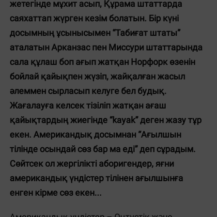
жетегінде мұхит асып, Құрама штаттарда
саяхаттап жүрген кезім болатын. Бір күні
досымның ұсынысымен “Табиғат штаты”
аталатын Арканзас пен Миссури штаттарында
сала құлаш боп ағып жатқан Норфорк өзенін
бойлай қайықпен жүзіп, жайқалған жасыл
әлеммен сырласып келуге бел будық.
Жағалауға келсек тізіліп жатқан ағаш
қайықтардың жиегінде “kayak” деген жазу тұр
екен. Американдық досымнан “Ағылшын
тілінде осындай сөз бар ма еді” деп сұрадым.
Сөйтсек ол жергілікті аборигендер, яғни
американдық үндістер тілінен ағылшынға
енген кірме сөз екен...
Американдық үндістер – Оңтүстік және