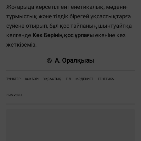
Жоғарыда көрсетілген генетикалық, мәдени-
тұрмыстық және тілдік бірегей ұқсастықтарға
сүйене отырып, бұл қос тайпаның шынтуайтқа
келгенде
Көк Бөрінің қос ұрпағы
екеніне көз
жеткіземіз.
А. Оралқызы
ТҮРІКТЕР
КӨК БӨРІ
ҰҚСАСТЫҚ
ТІЛ
МӘДЕНИЕТ
ГЕНЕТИКА
ЛИМУЗИН,
Жауаптар: