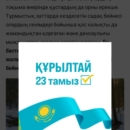
тоқыма өнерінде құстардың да орны ерекше.
Тұрмыстық заттарда кездесетін садақ бейнесі
олардың сенімдері бойынша қос халықты да
жамандықтан қорғаған және денсаулығы
мықты ұрпақ әкелуге септігін тигізген.
Ең
бастысы, бұл халықтардың тайпалық
жалауларында қасиетті Көк Бөрінің кескіні
бейнеленген.