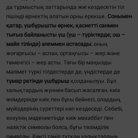
да тұрмыстық заттарында жиі кездесетін тіл
пішінді өрнектің алатын орны ерекше.
Сонымен
қатар, үшбұрышты өрнек, қасиетті санмен
тығыз байланысты үш (үш – түріктерде; ош –
майя тілінде) әлеммен астасады:
оның
жоғарғысы – аспан, ортаңғысы – жер және
төменгісі – жер асты. Тағы бір маңызды
мәлімет түркі тілдестерде де, үндістерде де
тұмар ретінде
үшбұрыш
қолданылуы. Бұл
халықтардың жүннен басып жасалған, киіз
өнімдерінде киік пен бұғы бейнесі, олардың
мүйіздерінің суреттері көп кездеседі. Себебі,
екеуінің мәдениетінде
киік махаббат пен
нәзіктік символы
болса, бұғы төзімділік
символы. Көкті тәңір тұтқан халықтардың