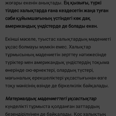
жоғары екенін анықтады.
Ең қызығы, түркі
тілдес халықтарда ғана кездесетін жаңа туған
сәби құйымшағының үстіндегі көк дақ
американдық үндістерде де болады екен.
Екінші мәселе, туыстас халықтардың мәдениеті
ұқсас болмауы мүмкін емес. Халықтар
тұрмысының мәдениетін зерттеу нәтижесінде
түріктер мен американдық үндістердің тоқыма
өнерінде ою-өрнектері, олардың түстері,
мағыналық ерекшеліктері ұқсастығынан өзге
тоқу мәнісінің өзінде де біркелкілік байқалады.
Материалдық мәдениеттегі ұқсастықтар
күнделікті тұрмыста қолданған заттардың
безендірілуінен де байқалады. Қос халықтың