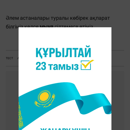
Әлем астаналары туралы көбірек ақпарат
білгіңіз келсе
мына
сілтемеге өтіңіз.
А. Рысдәулет
ТЕСТ
АСТАНА
ЖҰМБАҚ
ҚАЛА
МЕМЛЕКЕТ
ЕЛ