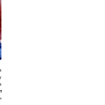
а
у
а
п
н