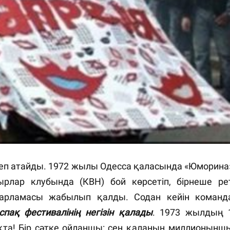
 деп атайды. 1972 жылы Одесса қаласында «Юморина
рлар клубында (КВН) бой көрсетіп, бірнеше ре
дарламасы жабылып қалды. Содан кейін команд
оспақ фестивалінің негізін қалады
. 1973 жылдың 
оқта! Бір сәтке ойланшы: сен қаланың миллионынш