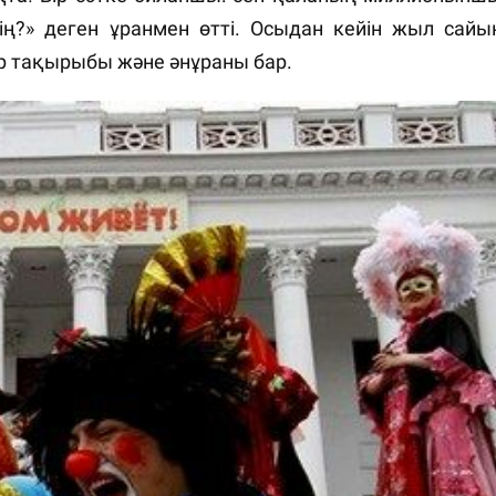
ң?» деген ұранмен өтті. Осыдан кейін жыл сайы
 бір тақырыбы және әнұраны бар.