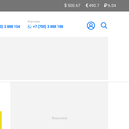
500.67
490.7
6.04
Жарнама
0) 3 888 104
+7 (700) 3 888 188