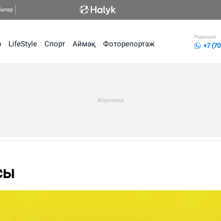
балар
Редакция
р
LifeStyle
Спорт
Аймақ
Фоторепортаж
+7 (70
сы