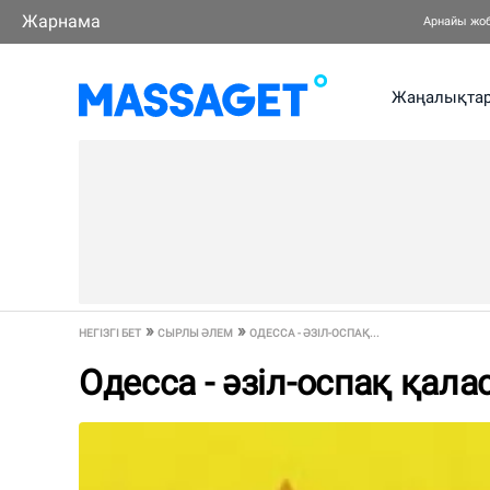
Жарнама
Арнайы жо
Жаңалықта
НЕГІЗГІ БЕТ
СЫРЛЫ ӘЛЕМ
ОДЕССА - ӘЗІЛ-ОСПАҚ...
Одесса - әзіл-оспақ қала