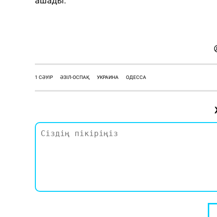
ашады.
1 СӘУІР
ӘЗІЛ-ОСПАҚ
УКРАИНА
ОДЕССА