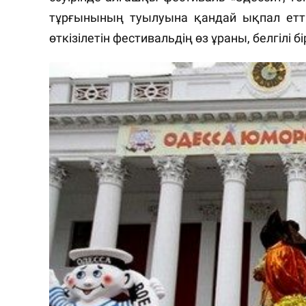
тұрғынының туылуына қандай ықпал етті
өткізілетін фестивальдің өз ұраны, белгілі