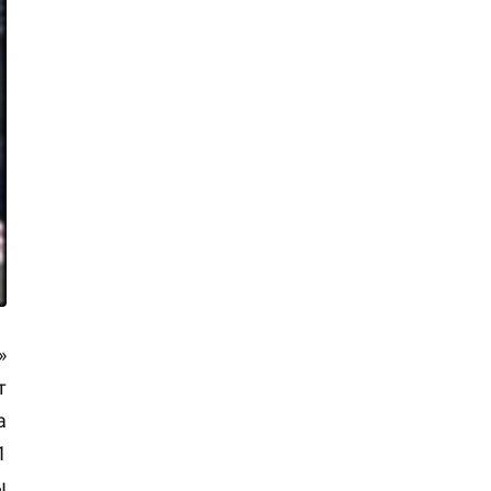
»
т
а
1
ы