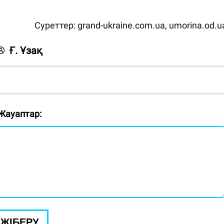
Суреттер:
grand-ukraine.com.ua,
umorina.od.u
Ғ. Ұзақ
Жауаптар:
ЖІБЕРУ