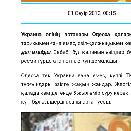
01 Сәуір 2012, 00:15
Украина елінің астанасы Одесса қала
тарихымен ғана емес, әзіл-қалжыңымен ке
деп атайды.
Себебі, бұл қаланың әзілдері бү
ресми түрде атап өтіп, 3 күн демалады.
Одесса тек Украина ғана емес, күллі 
тұрғындары әзілге жақын жандар. Жергілі
қалада кем дегенде 5 жыл өмір сүру керек. 
күні бұл әзілдердің саны арта түседі.