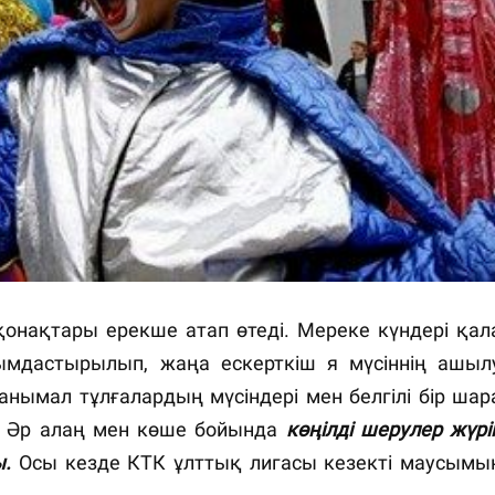
қонақтары ерекше атап өтеді. Мереке күндері қал
ымдастырылып, жаңа ескерткіш я мүсіннің ашыл
анымал тұлғалардың мүсіндері мен белгілі бір шар
п. Әр алаң мен көше бойында
көңілді шерулер жүрі
ы.
Осы кезде КТК ұлттық лигасы кезекті маусымы