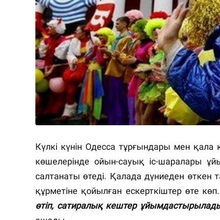
Күлкі күнін Одесса тұрғындары мен қала 
көшелерінде ойын-сауық іс-шаралары ұй
салтанаты өтеді. Қалада дүниеден өткен т
құрметіне қойылған ескерткіштер өте кө
өтіп, сатиралық кештер ұйымдастырылад