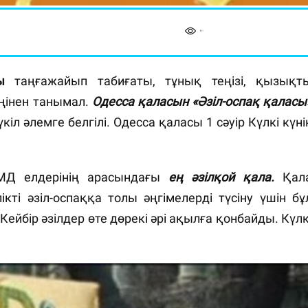
сы
таңғажайып табиғаты, тұнық теңізі, қызықт
ңінен танымал.
Одесса қаласын «Әзіл-оспақ қаласы
кіл әлемге белгілі. Одесса қаласы 1 сәуір Күлкі күні
ТМД елдерінің арасындағы
ең әзілқой қала.
Қал
кті әзіл-оспаққа толы әңгімелерді түсіну үшін бұ
Кейбір әзілдер өте дөрекі әрі ақылға қонбайды. Күлк