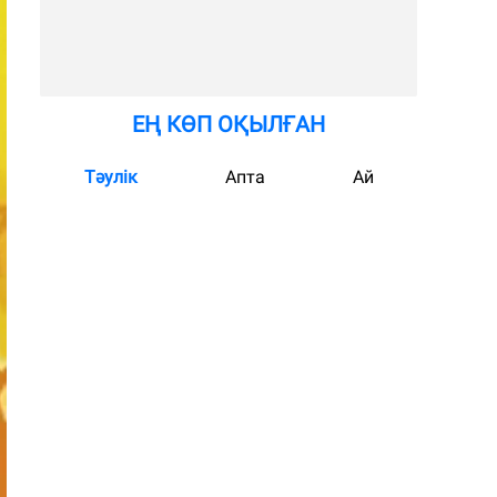
ЕҢ КӨП ОҚЫЛҒАН
Тәулік
Апта
Ай