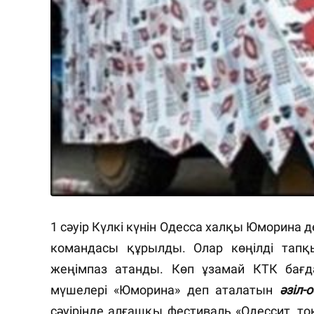
1 сәуір Күлкі күнін Одесса халқы Юморина
командасы құрылды. Олар көңілді тапқы
жеңімпаз атанды. Көп ұзамай КТК бағ
мүшелері «Юморина» деп аталатын
әзіл-
сәуірінде алғашқы фестиваль «Одессит, т