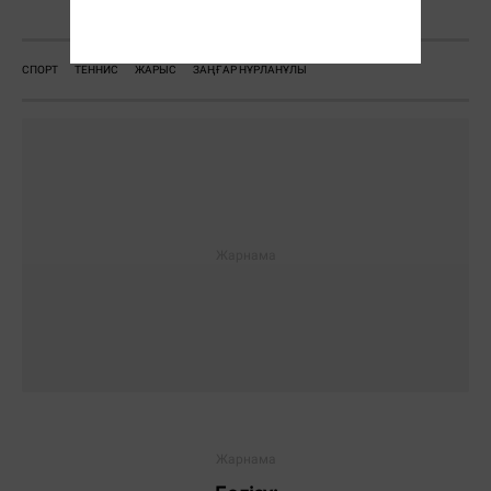
Ж. Қадыржанова
СПОРТ
ТЕННИС
ЖАРЫС
ЗАҢҒАР НҰРЛАНҰЛЫ