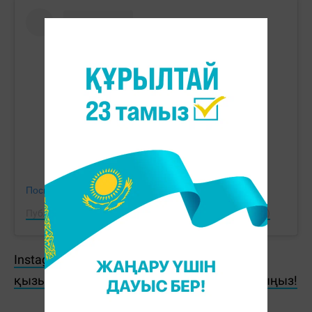
Посмотреть эту публикацию в Instagram
Публикация от Kazakhstan Tennis Federation (@ktf.kz)
Instagram парақшамызға жазылып, ең
қызықты ақпараттарды бірінші болып оқыңыз!