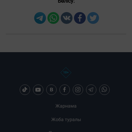
Бөлісу:
Жарнама
Жоба туралы