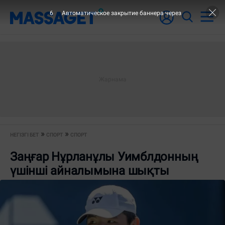
6
Автоматическое закрытие баннера через
НЕГІЗГІ БЕТ
СПОРТ
СПОРТ
Заңғар Нұрланұлы Уимблдонның
үшінші айналымына шықты