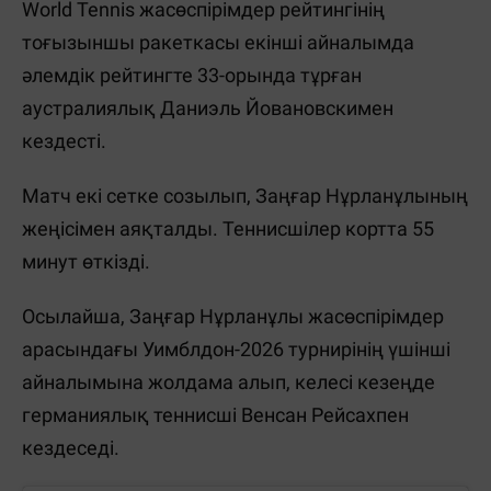
World Tennis жасөспірімдер рейтингінің
тоғызыншы ракеткасы екінші айналымда
әлемдік рейтингте 33-орында тұрған
аустралиялық Даниэль Йовановскимен
кездесті.
Матч екі сетке созылып, Заңғар Нұрланұлының
жеңісімен аяқталды. Теннисшілер кортта 55
минут өткізді.
Осылайша, Заңғар Нұрланұлы жасөспірімдер
арасындағы Уимблдон-2026 турнирінің үшінші
айналымына жолдама алып, келесі кезеңде
германиялық теннисші Венсан Рейсахпен
кездеседі.