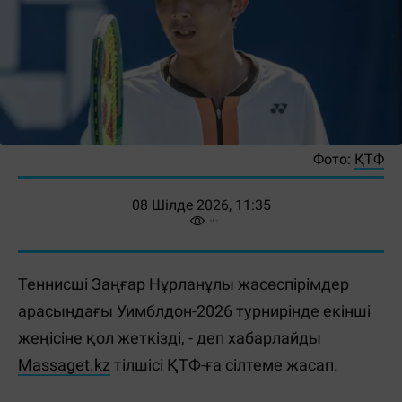
Фото:
ҚТФ
08 Шілде 2026, 11:35
Теннисші Заңғар Нұрланұлы жасөспірімдер
арасындағы Уимблдон-2026 турнирінде екінші
жеңісіне қол жеткізді, - деп хабарлайды
Massaget.kz
тілшісі ҚТФ-ға сілтеме жасап.